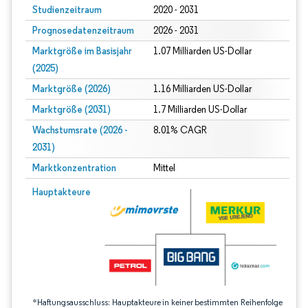
Studienzeitraum
2020 - 2031
Prognosedatenzeitraum
2026 - 2031
Marktgröße im Basisjahr
1.07 Milliarden US-Dollar
(2025)
Marktgröße (2026)
1.16 Milliarden US-Dollar
Marktgröße (2031)
1.7 Milliarden US-Dollar
Wachstumsrate (2026 -
8.01% CAGR
2031)
Marktkonzentration
Mittel
Bild © Mordor Intelligence. Wiederverwendung erfordert Namensnennung gem
Hauptakteure
*Haftungsausschluss: Hauptakteure in keiner bestimmten Reihenfolge