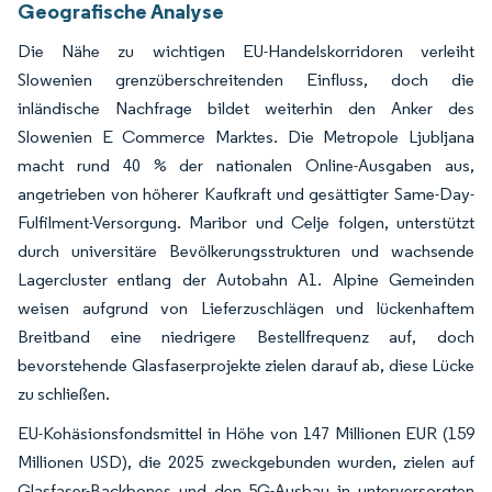
Geografische Analyse
Die Nähe zu wichtigen EU-Handelskorridoren verleiht
Slowenien grenzüberschreitenden Einfluss, doch die
inländische Nachfrage bildet weiterhin den Anker des
Slowenien E Commerce Marktes. Die Metropole Ljubljana
macht rund 40 % der nationalen Online-Ausgaben aus,
angetrieben von höherer Kaufkraft und gesättigter Same-Day-
Fulfilment-Versorgung. Maribor und Celje folgen, unterstützt
durch universitäre Bevölkerungsstrukturen und wachsende
Lagercluster entlang der Autobahn A1. Alpine Gemeinden
weisen aufgrund von Lieferzuschlägen und lückenhaftem
Breitband eine niedrigere Bestellfrequenz auf, doch
bevorstehende Glasfaserprojekte zielen darauf ab, diese Lücke
zu schließen.
EU-Kohäsionsfondsmittel in Höhe von 147 Millionen EUR (159
Millionen USD), die 2025 zweckgebunden wurden, zielen auf
Glasfaser-Backbones und den 5G-Ausbau in unterversorgten