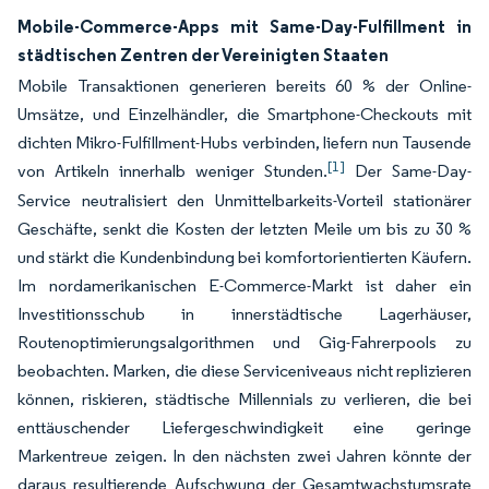
Mobile-Commerce-Apps mit Same-Day-Fulfillment in
städtischen Zentren der Vereinigten Staaten
Mobile Transaktionen generieren bereits 60 % der Online-
Umsätze, und Einzelhändler, die Smartphone-Checkouts mit
dichten Mikro-Fulfillment-Hubs verbinden, liefern nun Tausende
[1]
von Artikeln innerhalb weniger Stunden.
Der Same-Day-
Service neutralisiert den Unmittelbarkeits-Vorteil stationärer
Geschäfte, senkt die Kosten der letzten Meile um bis zu 30 %
und stärkt die Kundenbindung bei komfortorientierten Käufern.
Im nordamerikanischen E-Commerce-Markt ist daher ein
Investitionsschub in innerstädtische Lagerhäuser,
Routenoptimierungsalgorithmen und Gig-Fahrerpools zu
beobachten. Marken, die diese Serviceniveaus nicht replizieren
können, riskieren, städtische Millennials zu verlieren, die bei
enttäuschender Liefergeschwindigkeit eine geringe
Markentreue zeigen. In den nächsten zwei Jahren könnte der
daraus resultierende Aufschwung der Gesamtwachstumsrate