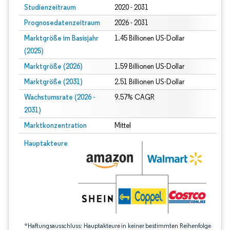
Studienzeitraum
2020 - 2031
Prognosedatenzeitraum
2026 - 2031
Marktgröße im Basisjahr
1.45 Billionen US-Dollar
(2025)
Marktgröße (2026)
1.59 Billionen US-Dollar
Marktgröße (2031)
2.51 Billionen US-Dollar
Wachstumsrate (2026 -
9.57% CAGR
2031)
Marktkonzentration
Mittel
Bild © Mordor Intelligence. Wiederverwendung erfordert Namensnennung gem
Hauptakteure
*Haftungsausschluss: Hauptakteure in keiner bestimmten Reihenfolge