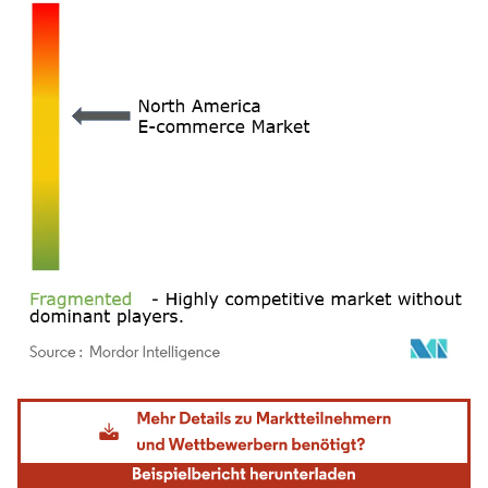
Bild © Mordor Intelligence. Wiederverwendung erfordert Namensnennung gemäß