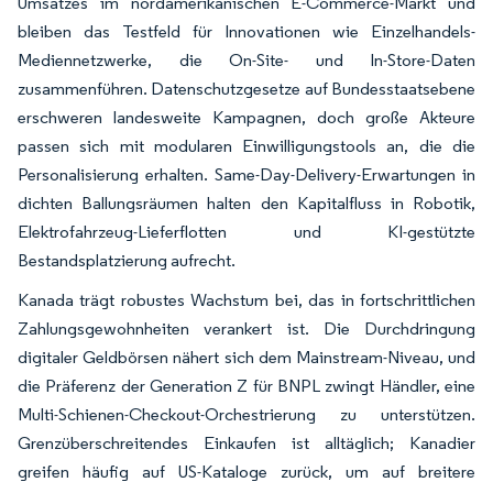
Umsatzes im nordamerikanischen E-Commerce-Markt und
bleiben das Testfeld für Innovationen wie Einzelhandels-
Mediennetzwerke, die On-Site- und In-Store-Daten
zusammenführen. Datenschutzgesetze auf Bundesstaatsebene
erschweren landesweite Kampagnen, doch große Akteure
passen sich mit modularen Einwilligungstools an, die die
Personalisierung erhalten. Same-Day-Delivery-Erwartungen in
dichten Ballungsräumen halten den Kapitalfluss in Robotik,
Elektrofahrzeug-Lieferflotten und KI-gestützte
Bestandsplatzierung aufrecht.
Kanada trägt robustes Wachstum bei, das in fortschrittlichen
Zahlungsgewohnheiten verankert ist. Die Durchdringung
digitaler Geldbörsen nähert sich dem Mainstream-Niveau, und
die Präferenz der Generation Z für BNPL zwingt Händler, eine
Multi-Schienen-Checkout-Orchestrierung zu unterstützen.
Grenzüberschreitendes Einkaufen ist alltäglich; Kanadier
greifen häufig auf US-Kataloge zurück, um auf breitere