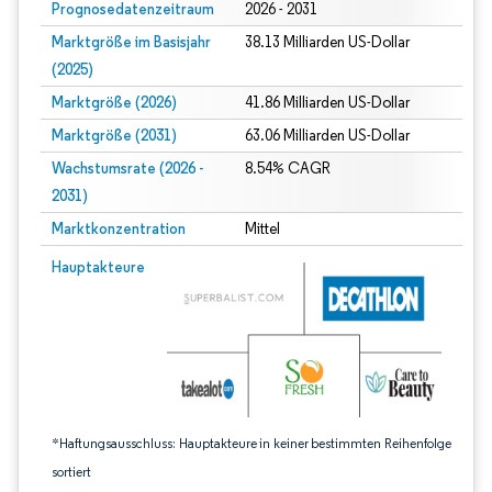
Prognosedatenzeitraum
2026 - 2031
Marktgröße im Basisjahr
38.13 Milliarden US-Dollar
(2025)
Marktgröße (2026)
41.86 Milliarden US-Dollar
Marktgröße (2031)
63.06 Milliarden US-Dollar
Wachstumsrate (2026 -
8.54% CAGR
2031)
Marktkonzentration
Mittel
Bild © Mordor Intelligence. Wiederverwendung erfordert Namensnennung gem
Hauptakteure
*Haftungsausschluss: Hauptakteure in keiner bestimmten Reihenfolge
sortiert