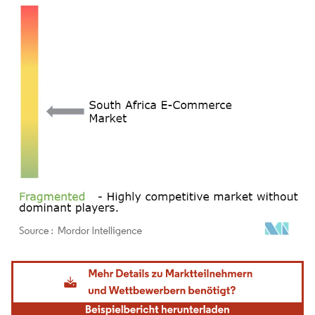
Bild © Mordor Intelligence. Wiederverwendung erfordert Namensnennung gemäß