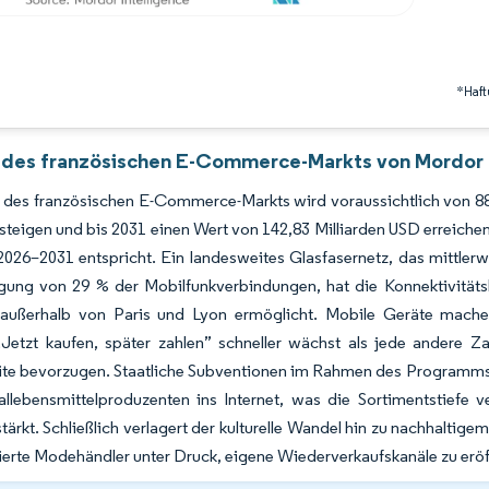
*Haft
 des französischen E-Commerce-Markts von Mordor 
des französischen E-Commerce-Markts wird voraussichtlich von 88,
steigen und bis 2031 einen Wert von 142,83 Milliarden USD erreic
026–2031 entspricht. Ein landesweites Glasfasernetz, das mittlerw
gung von 29 % der Mobilfunkverbindungen, hat die Konnektivität
 außerhalb von Paris und Lyon ermöglicht. Mobile Geräte machen 
Jetzt kaufen, später zahlen” schneller wächst als jede andere Za
ite bevorzugen. Staatliche Subventionen im Rahmen des Programm
llebensmittelproduzenten ins Internet, was die Sortimentstiefe v
tärkt. Schließlich verlagert der kulturelle Wandel hin zu nachhalt
lierte Modehändler unter Druck, eigene Wiederverkaufskanäle zu eröf