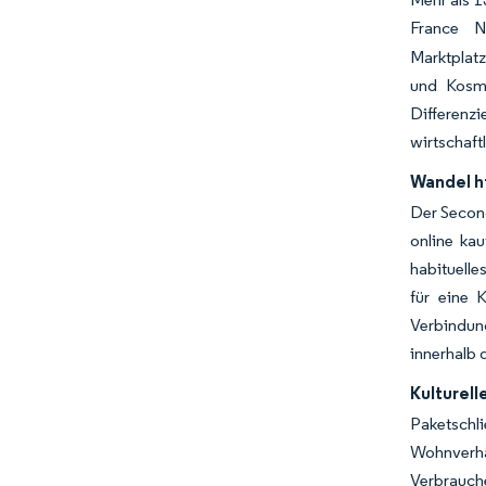
France Nu
Marktplat
und Kosme
Differenzi
wirtschaf
Wandel h
Der Second
online kau
habituell
für eine 
Verbindung
innerhalb
Kulturel
Paketschl
Wohnverhä
Verbrauch