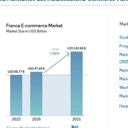
Mark
Stud
Prog
Mark
(202
Mark
Mark
Bild © Mordor Intelligence. Wiederverwendung erfor
Wach
Mark
Bild 
Haup