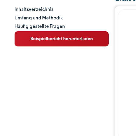
Inhaltsverzeichnis
Marktgröße und -anteil
Umfang und Methodik
Häufig gestellte Fragen
Marktanalyse
Trends und Einblicke
Segmentanalyse
Geografische Analyse
Regulatorisches Umfeld
Wertschöpfungskettenanalyse
Wettbewerbslandschaft
Hauptakteure