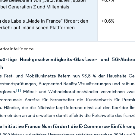
de Beliebtheit von „Jetzt kaufen, später
+0.7%
 bei Generation Z und Millennials
g des Labels „Made in France” fördert den
+0.6%
rkehr auf inländischen Plattformen
rdor Intelligence
wärtige Hochgeschwindigkeits-Glasfaser- und 5G-Abdec
ch
hs Fest- und Mobilfunknetze liefern nun 93,5 % der Haushalte G
Bestandsprüfungen, Augmented-Reality-Visualisierungen und reibu
[1]
egionen.
Möbel- und Wohndekorationshändler verzeichnen zweis
ommunale Anreize für Fernarbeiter die Kundenbasis für Premi
. Händler, die die Nächste-Tag-Lieferung einst auf den Korridor Î
Gemeinden an und erweitern damit effektiv die Reichweite des fra
he Initiative France Num fördert die E-Commerce-Einführun
3.000 kleine und mittlere Unternehmen erhielten zwischen 2024 un