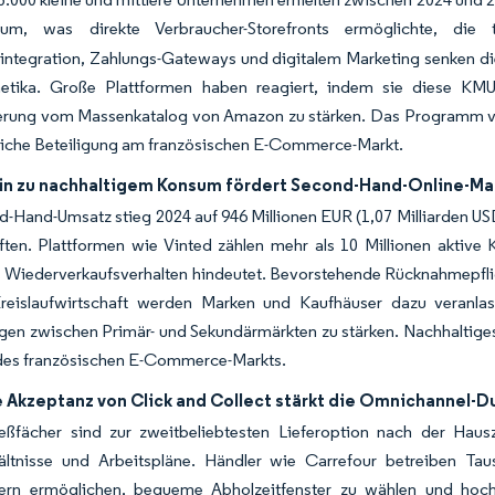
m, was direkte Verbraucher-Storefronts ermöglichte, die tr
zintegration, Zahlungs-Gateways und digitalem Marketing senken d
tika. Große Plattformen haben reagiert, indem sie diese KMU
erung vom Massenkatalog von Amazon zu stärken. Das Programm verbr
tliche Beteiligung am französischen E-Commerce-Markt.
in zu nachhaltigem Konsum fördert Second-Hand-Online-Ma
-Hand-Umsatz stieg 2024 auf 946 Millionen EUR (1,07 Milliarden US
ften. Plattformen wie Vinted zählen mehr als 10 Millionen aktive 
es Wiederverkaufsverhalten hindeutet. Bevorstehende Rücknahmepf
Kreislaufwirtschaft werden Marken und Kaufhäuser dazu veranlas
en zwischen Primär- und Sekundärmärkten zu stärken. Nachhaltiges E
 des französischen E-Commerce-Markts.
le Akzeptanz von Click and Collect stärkt die Omnichannel-
ießfächer sind zur zweitbeliebtesten Lieferoption nach der Haus
ltnisse und Arbeitspläne. Händler wie Carrefour betreiben Tau
ern ermöglichen, bequeme Abholzeitfenster zu wählen und hoch