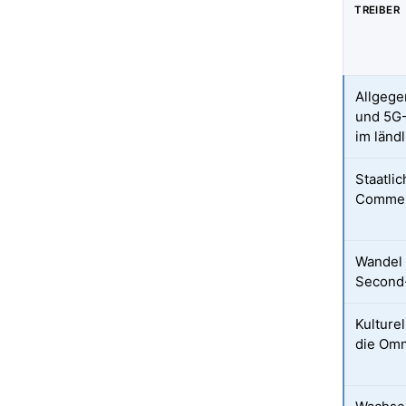
TREIBER
Allgege
und 5G-
im länd
Staatlic
Commer
Wandel 
Second
Kulture
die Om