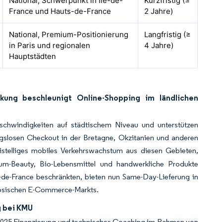
National, Schwerpunkt in Île-de-
Kurzfristig (≤
France und Hauts-de-France
2 Jahre)
National, Premium-Positionierung
Langfristig (≥
in Paris und regionalen
4 Jahre)
Hauptstädten
kung beschleunigt Online-Shopping im ländlichen
eschwindigkeiten auf städtischem Niveau und unterstützen
ngslosen Checkout in der Bretagne, Okzitanien und anderen
telliges mobiles Verkehrswachstum aus diesen Gebieten,
um-Beauty, Bio-Lebensmittel und handwerkliche Produkte
le-de-France beschränkten, bieten nun Same-Day-Lieferung in
nzösischen E-Commerce-Markts.
g bei KMU
d 2025 Finanzierung und technisches Coaching im Rahmen von