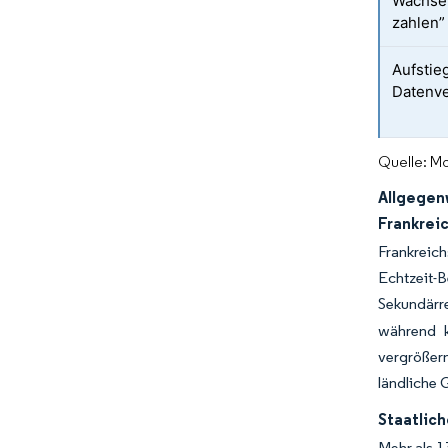
Wachsen
zahlen”
Aufstie
Datenve
Quelle: Mo
Allgegen
Frankrei
Frankreic
Echtzeit-
Sekundärr
während k
vergrößern
ländliche 
Staatlic
Mehr als 1