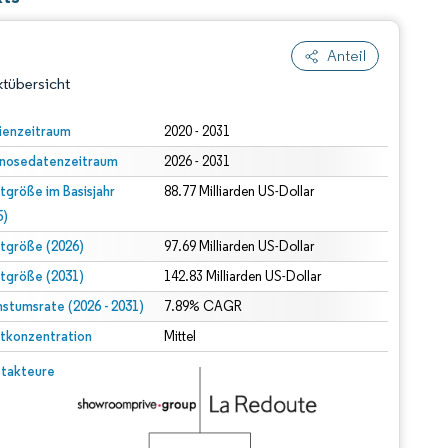
Anteil
tübersicht
ienzeitraum
2020 - 2031
nosedatenzeitraum
2026 - 2031
tgröße im Basisjahr
88.77 Milliarden US-Dollar
5)
tgröße (2026)
97.69 Milliarden US-Dollar
tgröße (2031)
142.83 Milliarden US-Dollar
dert Namensnennung gemäß CC BY 4.0.
stumsrate (2026 - 2031)
7.89% CAGR
tkonzentration
Mittel
© Mordor Intelligence. Wiederverwendung erfordert Namensnennung gemäß CC BY 4.0.
takteure