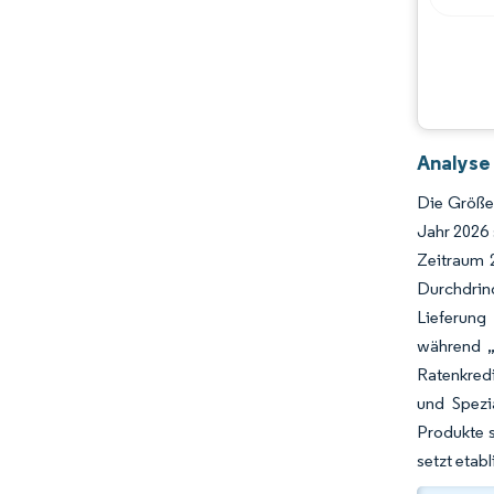
Chancen & Aussichten
Branchenentwicklungen
Analyse
Die Größe 
Jahr 2026 
Zeitraum 2
Durchdrin
Lieferung
während „
Ratenkred
und Spezia
Produkte s
setzt etab