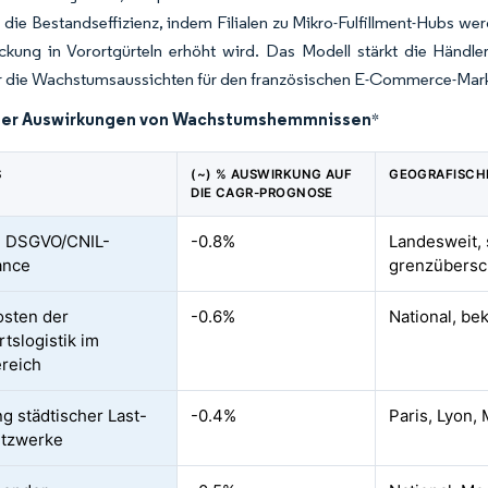
 die Bestandseffizienz, indem Filialen zu Mikro-Fulfillment-Hubs wer
kung in Vorortgürteln erhöht wird. Das Modell stärkt die Händle
er die Wachstumsaussichten für den französischen E-Commerce-Markt
der Auswirkungen von Wachstumshemmnissen
*
S
(~) % AUSWIRKUNG AUF
GEOGRAFISCH
DIE CAGR-PROGNOSE
e DSGVO/CNIL-
-0.8%
Landesweit, 
ance
grenzübersc
sten der
-0.6%
National, be
tslogistik im
reich
ng städtischer Last-
-0.4%
Paris, Lyon,
etzwerke