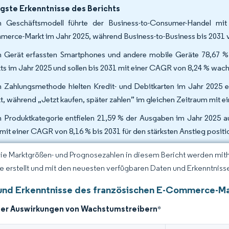
gste Erkenntnisse des Berichts
 Geschäftsmodell führte der Business-to-Consumer-Handel mit
erce-Markt im Jahr 2025, während Business-to-Business bis 2031 v
 Gerät erfassten Smartphones und andere mobile Geräte 78,67 %
ts im Jahr 2025 und sollen bis 2031 mit einer CAGR von 8,24 % wac
 Zahlungsmethode hielten Kredit- und Debitkarten im Jahr 2025 
t, während „Jetzt kaufen, später zahlen” im gleichen Zeitraum mit 
 Produktkategorie entfielen 21,59 % der Ausgaben im Jahr 2025 
 mit einer CAGR von 8,16 % bis 2031 für den stärksten Anstieg positio
Die Marktgrößen- und Prognosezahlen in diesem Bericht werden mit
ce erstellt und mit den neuesten verfügbaren Daten und Erkenntnissen
und Erkenntnisse des französischen E-Commerce-M
der Auswirkungen von Wachstumstreibern
*