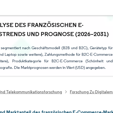
YSE DES FRANZÖSISCHEN E-C
RENDS UND PROGNOSE (2026–2031)
 segmentiert nach Geschäftsmodell (B2B und B2C), Gerätetyp für
nd Laptop sowie weitere), Zahlungsmethode für B2C-E-Commerce
eitere), Produktkategorie für B2C-E-Commerce (Schönheit und
Geografie. Die Marktprognosen werden in Wert (USD) angegeben.
 Und Telekommunikationsforschung
Forschung Zu Digitalem
nd Marktanteil des französischen E-Commerce-Mar