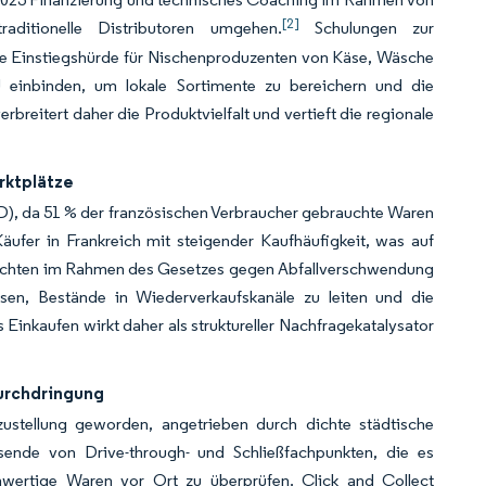
[2]
aditionelle Distributoren umgehen.
Schulungen zur
ie Einstiegshürde für Nischenproduzenten von Käse, Wäsche
 einbinden, um lokale Sortimente zu bereichern und die
eitert daher die Produktvielfalt und vertieft die regionale
rktplätze
D), da 51 % der französischen Verbraucher gebrauchte Waren
Käufer in Frankreich mit steigender Kaufhäufigkeit, was auf
lichten im Rahmen des Gesetzes gegen Abfallverschwendung
sen, Bestände in Wiederverkaufskanäle zu leiten und die
inkaufen wirkt daher als struktureller Nachfragekatalysator
Durchdringung
zustellung geworden, angetrieben durch dichte städtische
sende von Drive-through- und Schließfachpunkten, die es
wertige Waren vor Ort zu überprüfen. Click and Collect