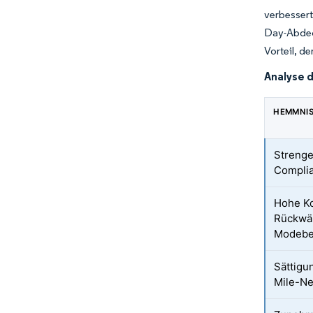
verbessert
Day-Abdec
Vorteil, d
Analyse 
HEMMNI
Streng
Compli
Hohe Ko
Rückwär
Modebe
Sättigu
Mile-N