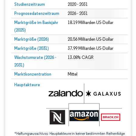
Studienzeitraum
2020 - 2031
Prognosedatenzeitraum
2026 - 2031
Marktgröße im Basisjahr
18.19 Milliarden US-Dollar
(2025)
Marktgröße (2026)
20.56 Milliarden US-Dollar
Marktgröße (2031)
37.99 Milliarden US-Dollar
Wachstumsrate (2026 -
13.08% CAGR
2031)
Marktkonzentration
Mittel
Bild © Mordor Intelligence. Wiederverwendung erfordert Namensnennung gem
Hauptakteure
*Haftungsausschluss: Hauptakteure in keiner bestimmten Reihenfolge