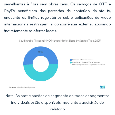
semelhantes à fibra sem obras civis. Os serviços de OTT e
PayTV beneficiam das parcerias de conteúdo da stc tv,
enquanto os limites regulatórios sobre aplicações de vídeo
internacionais restringem a concorrência externa, apoiando
indiretamente as ofertas locais.
Nota: As participações de segmento de todos os segmentos
Imagem © Mordor Intelligence. O reuso requer atribuição conforme CC BY 4.0.
individuais estão disponíveis mediante a aquisição do
relatório