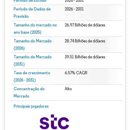
Período de Estudo
2020 - 2031
Período de Dados de
2026 - 2031
Previsão
Tamanho do mercado no
26.97 Bilhões de dólares
ano base (2025)
Tamanho do Mercado
28.74 Bilhões de dólares
(2026)
Tamanho do Mercado
39.51 Bilhões de dólares
(2031)
Taxa de crescimento
6.57% CAGR
(2026 - 2031)
Concentração do
Alto
Mercado
Imagem © Mordor Intelligence. O reuso requer atribuição conforme CC BY 4.0.
Principais jogadores