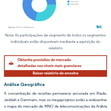
Nota: As participações de segmento de todos os segmentos
Imagem © Mordor Intelligence. O reuso requer atribuição conforme CC BY 4.0.
individuais estão disponíveis mediante a aquisição do
relatório
Análise Geográfica
A concentração de receitas permanece ancorada em Riade,
Jeddah e Dammam, mas os megaprojetos estão a redesenhar
o mapa do mercado de MNO de telecomunicações da Arábia