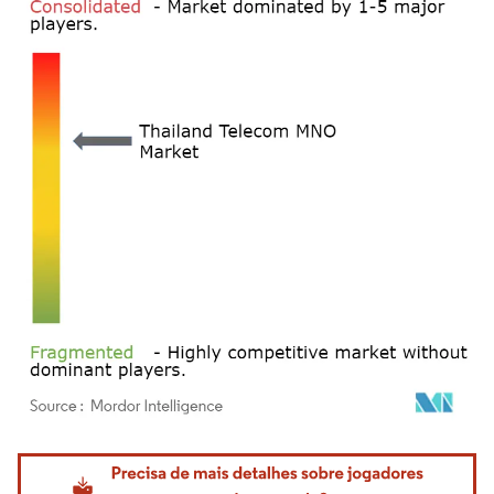
Imagem © Mordor Intelligence. O reuso requer atribuição conforme CC BY 4.0.