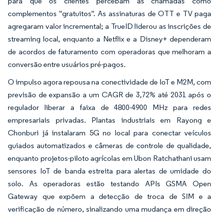
para que os clientes percebam as chamadas como
complementos "gratuitos". As assinaturas de OTT e TV paga
agregaram valor incremental; a TrueID liderou as inscrições de
streaming local, enquanto a Netflix e a Disney+ dependeram
de acordos de faturamento com operadoras que melhoram a
conversão entre usuários pré-pagos.
O impulso agora repousa na conectividade de IoT e M2M, com
previsão de expansão a um CAGR de 3,72% até 2031 após o
regulador liberar a faixa de 4800-4900 MHz para redes
empresariais privadas. Plantas industriais em Rayong e
Chonburi já instalaram 5G no local para conectar veículos
guiados automatizados e câmeras de controle de qualidade,
enquanto projetos-piloto agrícolas em Ubon Ratchathani usam
sensores IoT de banda estreita para alertas de umidade do
solo. As operadoras estão testando APIs GSMA Open
Gateway que expõem a detecção de troca de SIM e a
verificação de número, sinalizando uma mudança em direção