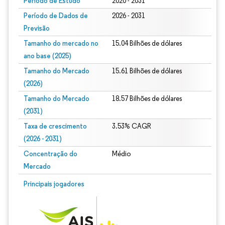
Período de Estudo
2020 - 2031
Período de Dados de
2026 - 2031
Previsão
Tamanho do mercado no
15.04 Bilhões de dólares
ano base (2025)
Tamanho do Mercado
15.61 Bilhões de dólares
(2026)
Tamanho do Mercado
18.57 Bilhões de dólares
(2031)
Taxa de crescimento
3.53% CAGR
(2026 - 2031)
Concentração do
Médio
Mercado
Imagem © Mordor Intelligence. O reuso requer atribuição conforme CC BY 4.0.
Principais jogadores