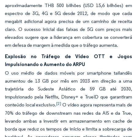
aproximadamente THB 500 bilhões (USD 15,6 bilhões) em
espectro de 3G, 4G e 5G desde 2012, de modo que cada
megabit adicional agora precisa de um caminho de receita
claro. O sucesso inicial das faixas de 5G com preços mais
elevados sugere que a liderança em cobertura se converterá
em defesa de margem à medida que o tráfego aumenta.
Explosão no Tráfego de Vídeo OTT e Jogos
Impulsionando o Aumento do ARPU
O uso médio de dados móveis por smartphone tailandês
aumentou de 13 GB por mês em 2023 em direção a uma
trajetória do Sudeste Asiático de 59 GB até 2030,
impulsionado pela Netflix, Disney+ e TrueID que garantiram
[2]
conteúdo local exclusivo.
O vídeo agora representa mais de
70% do tráfego de downstream nas redes da AIS e da True,
levando ambas a investir em armazenamento em cache de
borda que reduz os tempos de início e limita a sobrecarga de
backhaul. As operadoras agrupam planos ilimitados com