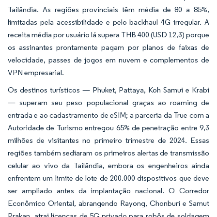
Tailândia. As regiões provinciais têm média de 80 a 85%,
limitadas pela acessibilidade e pelo backhaul 4G irregular. A
receita média por usuário lá supera THB 400 (USD 12,3) porque
os assinantes prontamente pagam por planos de faixas de
velocidade, passes de jogos em nuvem e complementos de
VPN empresarial.
Os destinos turísticos — Phuket, Pattaya, Koh Samui e Krabi
— superam seu peso populacional graças ao roaming de
entrada e ao cadastramento de eSIM; a parceria da True com a
Autoridade de Turismo entregou 65% de penetração entre 9,3
milhões de visitantes no primeiro trimestre de 2024. Essas
regiões também sediaram os primeiros alertas de transmissão
celular ao vivo da Tailândia, embora os engenheiros ainda
enfrentem um limite de lote de 200.000 dispositivos que deve
ser ampliado antes da implantação nacional. O Corredor
Econômico Oriental, abrangendo Rayong, Chonburi e Samut
Prakan, atrai licenças de 5G privado para robôs de soldagem