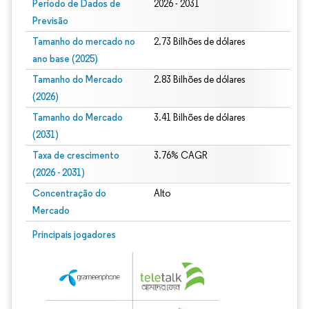
Período de Dados de
2026 - 2031
Previsão
Tamanho do mercado no
2.73 Bilhões de dólares
ano base (2025)
Tamanho do Mercado
2.83 Bilhões de dólares
(2026)
Tamanho do Mercado
3.41 Bilhões de dólares
(2031)
Taxa de crescimento
3.76% CAGR
(2026 - 2031)
Concentração do
Alto
Mercado
Imagem © Mordor Intelligence. O reuso requer atribuição conforme CC BY 4.0.
Principais jogadores