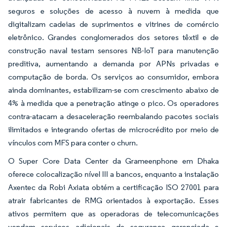
seguros e soluções de acesso à nuvem à medida que
digitalizam cadeias de suprimentos e vitrines de comércio
eletrônico. Grandes conglomerados dos setores têxtil e de
construção naval testam sensores NB-IoT para manutenção
preditiva, aumentando a demanda por APNs privadas e
computação de borda. Os serviços ao consumidor, embora
ainda dominantes, estabilizam-se com crescimento abaixo de
4% à medida que a penetração atinge o pico. Os operadores
contra-atacam a desaceleração reembalando pacotes sociais
ilimitados e integrando ofertas de microcrédito por meio de
vínculos com MFS para conter o churn.
O Super Core Data Center da Grameenphone em Dhaka
oferece colocalização nível III a bancos, enquanto a instalação
Axentec da Robi Axiata obtém a certificação ISO 27001 para
atrair fabricantes de RMG orientados à exportação. Esses
ativos permitem que as operadoras de telecomunicações
vendam serviços adicionais de segurança gerenciada e