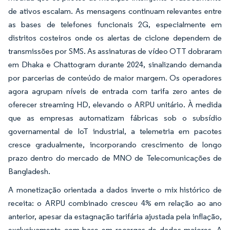
de ativos escalam. As mensagens continuam relevantes entre
as bases de telefones funcionais 2G, especialmente em
distritos costeiros onde os alertas de ciclone dependem de
transmissões por SMS. As assinaturas de vídeo OTT dobraram
em Dhaka e Chattogram durante 2024, sinalizando demanda
por parcerias de conteúdo de maior margem. Os operadores
agora agrupam níveis de entrada com tarifa zero antes de
oferecer streaming HD, elevando o ARPU unitário. À medida
que as empresas automatizam fábricas sob o subsídio
governamental de IoT industrial, a telemetria em pacotes
cresce gradualmente, incorporando crescimento de longo
prazo dentro do mercado de MNO de Telecomunicações de
Bangladesh.
A monetização orientada a dados inverte o mix histórico de
receita: o ARPU combinado cresceu 4% em relação ao ano
anterior, apesar da estagnação tarifária ajustada pela inflação,
exclusivamente com base em recargas de dados maiores. A