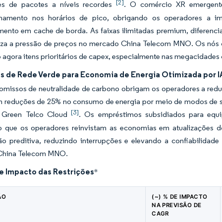
[2]
es de pacotes a níveis recordes
. O comércio XR emergente 
namento nos horários de pico, obrigando os operadores a im
ento em cache de borda. As faixas ilimitadas premium, diferenci
za a pressão de preços no mercado China Telecom MNO. Os nós 
agora itens prioritários de capex, especialmente nas megacidades
os de Rede Verde para Economia de Energia Otimizada por I
missos de neutralidade de carbono obrigam os operadores a reduzi
m reduções de 25% no consumo de energia por meio de modos de s
[3]
 Green Telco Cloud
. Os empréstimos subsidiados para equi
o que os operadores reinvistam as economias em atualizações 
o preditiva, reduzindo interrupções e elevando a confiabilidad
China Telecom MNO.
de Impacto das Restrições
*
ÃO
(~) % DE IMPACTO
NA PREVISÃO DE
CAGR