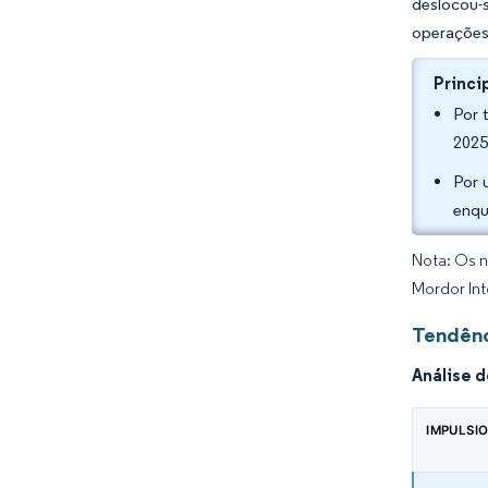
deslocou-
operações
Princi
Por 
2025
Por 
enqu
Nota: Os n
Mordor Int
Tendênc
Análise 
IMPULSI