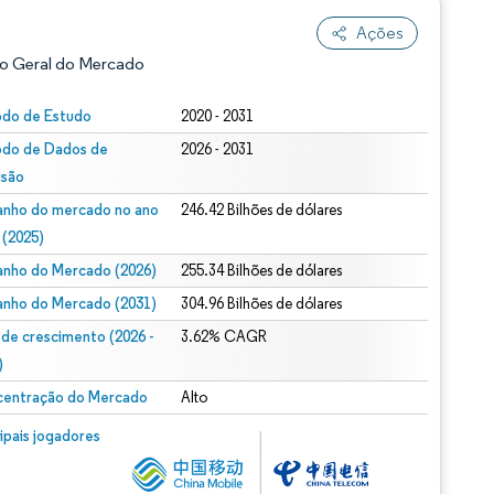
Ações
o Geral do Mercado
odo de Estudo
2020 - 2031
odo de Dados de
2026 - 2031
isão
nho do mercado no ano
246.42 Bilhões de dólares
 (2025)
nho do Mercado (2026)
255.34 Bilhões de dólares
ão conforme CC BY 4.0.
nho do Mercado (2031)
304.96 Bilhões de dólares
 de crescimento (2026 -
3.62% CAGR
)
entração do Mercado
Alto
m © Mordor Intelligence. O reuso requer atribuição conforme CC BY 4.0.
cipais jogadores