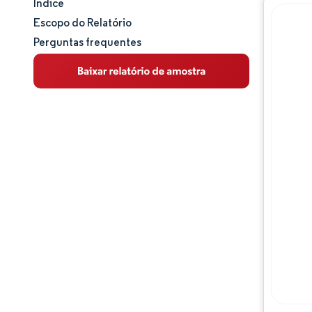
Índice
Tamanho e participação de mercado
Escopo do Relatório
Perguntas frequentes
Análise de mercado
Tendências e insights
Análise de segmentos
Análise geográfica
Panorama competitivo
Principais jogadores
Desenvolvimentos da indústria