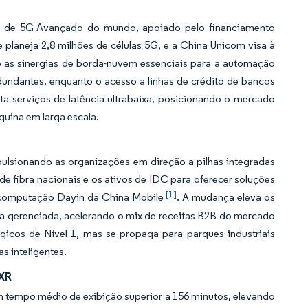
to de 5G-Avançado do mundo, apoiado pelo financiamento
 planeja 2,8 milhões de células 5G, e a China Unicom visa à
 e as sinergias de borda-nuvem essenciais para a automação
dundantes, enquanto o acesso a linhas de crédito de bancos
orta serviços de latência ultrabaixa, posicionando o mercado
uina em larga escala.
ulsionando as organizações em direção a pilhas integradas
 fibra nacionais e os ativos de IDC para oferecer soluções
[1]
 computação Dayin da China Mobile
. A mudança eleva os
ça gerenciada, acelerando o mix de receitas B2B do mercado
cos de Nível 1, mas se propaga para parques industriais
s inteligentes.
 XR
om tempo médio de exibição superior a 156 minutos, elevando