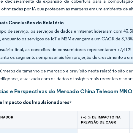
se decisivamente da expansão de cobertura para a computação
 otimizadas por IA que protegem as margens em um ambiente de al
pais Conclusões do Relatório
tipo de serviço, os serviços de dados e internet lideraram com 
, enquanto os serviços de IoT e M2M avançam a um CAGR de 3,78%
usuário final, as conexões de consumidores representaram 77,
anto os segmentos empresariais têm projeção de crescimento a u
úmeros de tamanho de mercado e previsão neste relatório são gera
elligence, atualizada com os dados e insights mais recentes disponí
ias e Perspectivas do Mercado China Telecom MNO
de Impacto dos Impulsionadores
*
ONADOR
(~) % DE IMPACTO NA
PREVISÃO DE CAGR