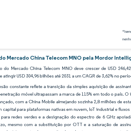
*Isen
nenhu
 do Mercado China Telecom MNO pela Mordor Intelli
 do Mercado China Telecom MNO deve crescer de USD 246,42 b
e atingir USD 304,96 bilhões até 2031 a um CAGR de 3,62% no perí
são constante reflete a transição da simples aquisição de assina
 penetração móvel ultrapassam a marca de 115% em todo o país. O 
nçado, com a China Mobile almejando sozinha 2,8 milhões de estaç
 capital para plataformas nativas em nuvem, IoT industrial e fluxos
s para redes verdes e a designação do espectro de 6 GHz apoiad
zo, mesmo com a substituição por OTT e a saturação de assina