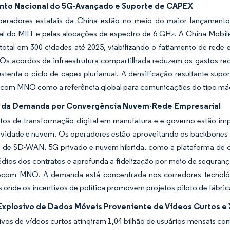
to Nacional do 5G-Avançado e Suporte de CAPEX
peradores estatais da China estão no meio do maior lançamen
al do MIIT e pelas alocações de espectro de 6 GHz. A China Mobile
total em 300 cidades até 2025, viabilizando o fatiamento de rede
. Os acordos de infraestrutura compartilhada reduzem os gastos re
ustenta o ciclo de capex plurianual. A densificação resultante sup
ecom MNO como a referência global para comunicações do tipo máq
da Demanda por Convergência Nuvem-Rede Empresarial
os de transformação digital em manufatura e e-governo estão imp
vidade e nuvem. Os operadores estão aproveitando os backbones de
s de SD-WAN, 5G privado e nuvem híbrida, como a plataforma de
dios dos contratos e aprofunda a fidelização por meio de seguran
ecom MNO. A demanda está concentrada nos corredores tecnológi
s onde os incentivos de política promovem projetos-piloto de fábrica
Explosivo de Dados Móveis Proveniente de Vídeos Curtos e
ivos de vídeos curtos atingiram 1,04 bilhão de usuários mensais c