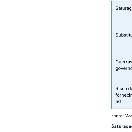
Saturaç
Substit
Guerras
governo
Risco d
forneci
5G
Fonte: Mor
Saturaçã