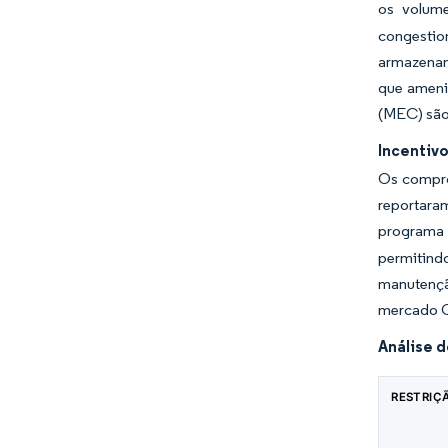
os volum
congestio
armazenam
que ameni
(MEC) são 
Incentiv
Os compro
reportara
programa
permitind
manutençã
mercado 
Análise 
RESTRIÇ