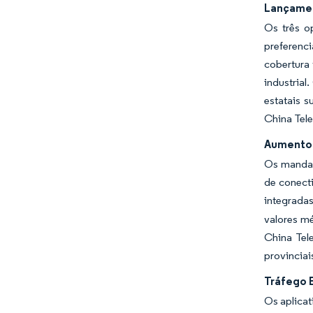
Lançamen
Os três o
preferenci
cobertura 
industrial
estatais s
China Tel
Aumento 
Os mandat
de conecti
integrada
valores mé
China Tel
provinciai
Tráfego 
Os aplicat