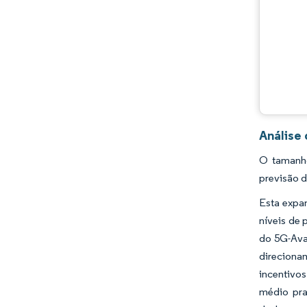
Análise
O tamanho
previsão d
Esta expan
níveis de
do 5G-Ava
direcionam
incentivo
médio pra