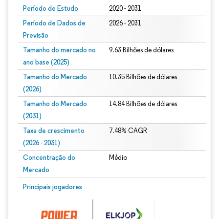
Período de Estudo
2020 - 2031
Período de Dados de
2026 - 2031
Previsão
Tamanho do mercado no
9.63 Bilhões de dólares
ano base (2025)
Tamanho do Mercado
10.35 Bilhões de dólares
(2026)
Tamanho do Mercado
14.84 Bilhões de dólares
(2031)
Taxa de crescimento
7.48% CAGR
(2026 - 2031)
Concentração do
Médio
Mercado
Imagem © Mordor Intelligence. O reuso requer atribuição conforme CC BY 4.0.
Principais jogadores