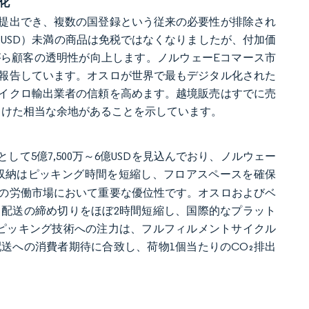
化
を提出でき、複数の国登録という従来の必要性が排除され
93USD）未満の商品は免税ではなくなりましたが、付加価
ら顧客の透明性が向上します。ノルウェーEコマース市
報告しています。オスロが世界で最もデジタル化された
イクロ輸出業者の信頼を高めます。越境販売はすでに売
に向けた相当な余地があることを示しています。
益として5億7,500万～6億USDを見込んでおり、ノルウェー
収納はピッキング時間を短縮し、フロアスペースを確保
の労働市場において重要な優位性です。オスロおよびベ
配送の締め切りをほぼ2時間短縮し、国際的なプラット
ー注文ピッキング技術への注力は、フルフィルメントサイクル
送への消費者期待に合致し、荷物1個当たりのCO₂排出