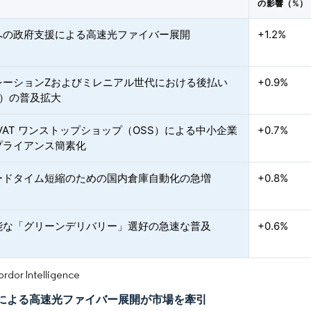
の影響（%）
への政府支援による高速光ファイバー展開
+1.2%
レーションZおよびミレニアル世代における後払い
+0.9%
L）の普及拡大
VAT ワンストップショップ（OSS）による中小企業
+0.7%
プライアンス簡素化
ードタイム短縮のための国内倉庫自動化の急増
+0.8%
能な「グリーンデリバリー」選好の急速な普及
+0.6%
or Intelligence
による高速光ファイバー展開が市場を牽引