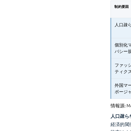
制約要因
人口疎
個別化
バシー
ファッ
ティク
外国マ
ポージ
情報源: Mord
人口疎ら
経済的閾