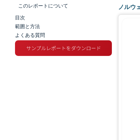
このレポートについて
ノルウ
目次
市場規模とシェア
範囲と方法
よくある質問
市場分析
トレンドとインサイト
セグメント分析
地理分析
規制環境
バリューチェーン分析
競争環境