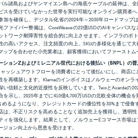
バル諸島およびヤンマイエン島への海底ケーブルの延伸は、全
ビスを受けていなかった世帯を実行可能なオンライン購買者へ
参加を確保し、デジタル化省の2024年～2030年ロードマップ
光ファイバー整備は、CoreWeaveの22億USDのAIキャン
ットワーク耐障害性を総合的に向上させます。インフラのボト
性の高いアクセス、注文頻度の向上、SKUの多様化を通じて
マップを合わせた小売業者は、顧客獲得においてファーストム
ーションZおよびミレニアル世代における後払い（BNPL）の普
はキャッシュアウトフローを消費者にとって後払いにし、商店
性を再構築します。Klarnaのインボイスはノルウェーのオンラ
い信頼と文化的近接性を反映しています。TwoとAvardaの20
を示し、2025年までに410億4,700万USDの北欧全体の機
を占めるようになり、クレジットカードの優位性を30%まで侵食
店は、不正リスクを高めることなく追加売上を獲得し、透明性
ティを強化します。結果として、ノルウェーEコマース市場は
ージョン向上から恩恵を受けます。