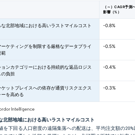
（～）CAGR予測
影響（%）
らな北部地域における高いラストマイルコスト
-0.8%
マーケティングを制限する厳格なデータプライ
-0.5%
規範
ションカテゴリーにおける持続的な返品ロジス
-0.4%
スの負担
ーケットプレイスへの依存が通貨リスクエクス
-0.3%
ャーを高める
or Intelligence
な北部地域における高いラストマイルコスト
値を下回る人口密度の遠隔集落への配送は、平均注文額の20