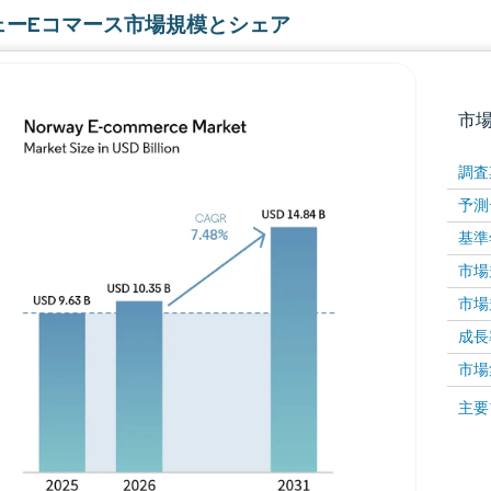
ェーEコマース市場規模とシェア
市
調査
予測
基準
市場規
市場規
成長率 
画像 © Mordor Intelligence。再利用にはCC BY 4
市場
画像 ©
主要