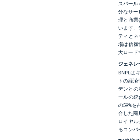
スバール
分なサー
理と商業
います。
ティとネ
場は信頼
大ロード
ジェネレ
BNPL
トの経済
デンとの深
ールの統合
の59%
合した商
ロイヤル
るコンバ