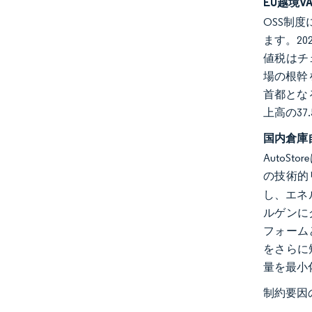
EU越境
OSS制
ます。2
値税はチ
場の根幹
首都とな
上高の3
国内倉庫
AutoS
の技術的
し、エネ
ルゲンに
フォーム
をさらに
量を最小
制約要因