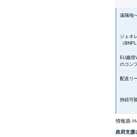
遠隔地
ジェネ
（BNP
EU越境
のコン
配送リ
持続可
情報源: Mord
政府支援