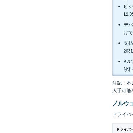
ビジ
12
デバ
けて
支払
20
B2
飲料
注記：本レ
入手可能
ノルウ
ドライバ
ドライバ