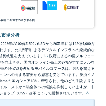
責事項:主要選手の並び順不同
ース市場分析
年の100億3,500万USDから2031年には148億4,000万
と推定されます。公共部門によるデジタルインフラへの継続的な
[1]
成長軌道を支えています。
政府による28億ノルウェー
続性を向上させ、国内オンライン売上の87%がすでにノルウ
の3分の2を占めるモバイルコマースは、95%を超える
ョンへの高まる需要から恩恵を受けています。決済イノ
arnaの国内シェア18%に牽引され、他のどの手段よりも
イルコストが市場全体への転換を抑制していますが、中
[2]
ショップ（OSS）改革によって緩和されています。