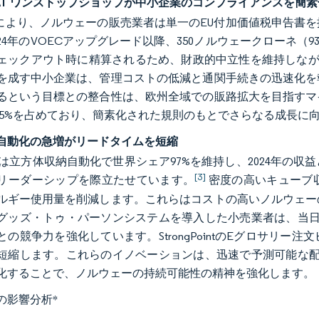
VAT ワンストップショップが中小企業のコンプライアンスを簡素
度により、ノルウェーの販売業者は単一のEU付加価値税申告書
024年のVOECアップグレード以降、350ノルウェークローネ（
ェックアウト時に精算されるため、財政的中立性を維持しなが
を成す中小企業は、管理コストの低減と通関手続きの迅速化を
るという目標との整合性は、欧州全域での販路拡大を目指すマ
7.5%を占めており、簡素化された規則のもとでさらなる成長
自動化の急増がリードタイムを短縮
toreは立方体収納自動化で世界シェア97%を維持し、2024年の収
[3]
リーダーシップを際立たせています。
密度の高いキューブ
ルギー使用量を削減します。これらはコストの高いノルウェー
グッズ・トゥ・パーソンシステムを導入した小売業者は、当日
との競争力を強化しています。StrongPointのEグロサリ
短縮します。これらのイノベーションは、迅速で予測可能な配
化することで、ノルウェーの持続可能性の精神を強化します。
の影響分析
*