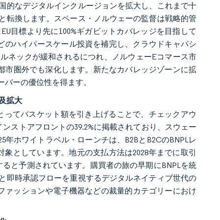
国的なデジタルインクルージョンを拡大し、これまで十
と転換します。スペース・ノルウェーの監督は戦略的管
はEU目標より先に100%ギガビットカバレッジを目指して
パスなどのハイパースケール投資を補完し、クラウドキャパシ
ルネックが緩和されるにつれ、ノルウェーEコマース市
大都市圏外でも深化します。新たなカバレッジゾーンに拡
ーバーの優位性を得ます。
及拡大
にとってバスケット額を引き上げることで、チェックアウ
インストアフロントの39.2%に掲載されており、スウェー
25年ホワイトラベル・ローンチは、B2BとB2CのBNPLレ
会を対象としています。地元の支払方法は2028年までに取引
すると予測されています。購買者の旅の早期にBNPLを統
と即時承認フローを重視するデジタルネイティブ世代の
ファッションや電子機器などの裁量的カテゴリーにおけ