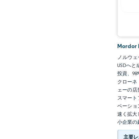
主要プレーヤー
機会と展望
業界の動向
Mord
ノルウェー
USDへと
投資、9
クローネ
ェーの店
スマート
ベーショ
速く拡大
小企業の
主要レ