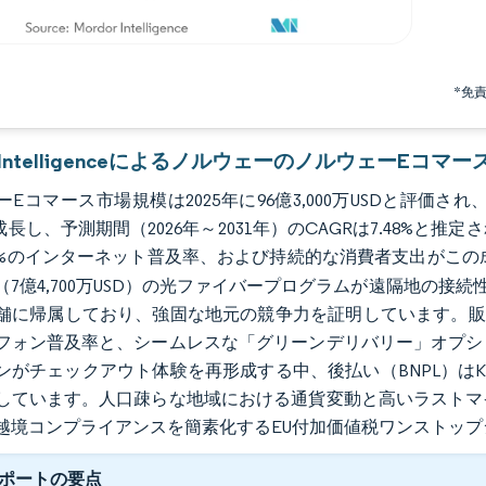
*免
or IntelligenceによるノルウェーのノルウェーEコマ
Eコマース市場規模は2025年に96億3,000万USDと評価され、2026
成長し、予測期間（2026年～2031年）のCAGRは7.48%
8%のインターネット普及率、および持続的な消費者支出がこの
（7億4,700万USD）の光ファイバープログラムが遠隔地の接
舗に帰属しており、強固な地元の競争力を証明しています。販売
フォン普及率と、シームレスな「グリーンデリバリー」オプシ
ンがチェックアウト体験を再形成する中、後払い（BNPL）はKl
しています。人口疎らな地域における通貨変動と高いラストマ
越境コンプライアンスを簡素化するEU付加価値税ワンストップ
ポートの要点