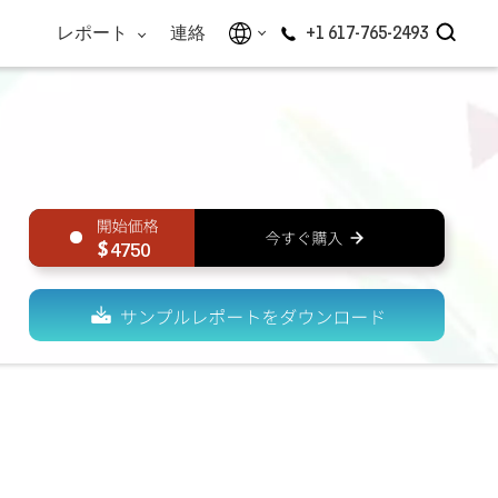
レポート
連絡
+1 617-765-2493
4750