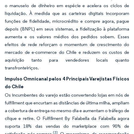
o manuseio de dinheiro em espécie e acelera os ciclos de
liquidação. À medida que as carteiras digitais incorporam
funções de fidelidade, microcrédito e compre agora, pague
depois (BNPL) em seus sistemas, a fidelização à plataforma
aumenta e os valores médios dos pedidos sobem. Esses
efeitos de rede reforçam o momentum de crescimento do
mercado de e-commerce do Chile e reduzem os custos de
aquisição tanto para vendedores locais quanto
transfronteiriços.
Impulso Omnicanal pelos 4 Principais Varejistas Físicos
do Chile
Os incumbentes do varejo estão convertendo lojas em nós de
fulfillment que encurtam as distâncias de última milha, ampliam
a cobertura de entrega no mesmo dia e aumentam o tráfego de
clique e retire. O Fulfillment By Falabella da Falabella agora
suporta 18% das vendas do marketplace com 90% de
[3]
satisfação pós-compra.
O mecanismo de recomendação