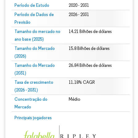
Período de Estudo
2020 - 2031
Período de Dados de
2026 - 2031
Previsão
Tamanho do mercado no
14.21 Bilhões de dólares
ano base (2025)
Tamanho do Mercado
15.8 Bilhões de dólares
(2026)
Tamanho do Mercado
26.84 Bilhões de dólares
(2031)
Taxa de crescimento
11.18% CAGR
(2026 - 2031)
Concentração do
Médio
Mercado
Imagem © Mordor Intelligence. O reuso requer atribuição conforme CC BY 4.0.
Principais jogadores