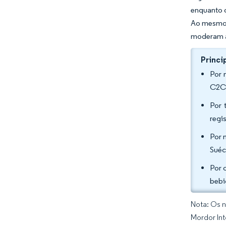
enquanto o
Ao mesmo 
moderam a
Princi
Por 
C2C 
Por 
regi
Por 
Suéc
Por 
bebi
Nota: Os n
Mordor Int