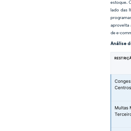
estoque. 
lado das l
programas
aproveita 
de e-comm
Análise 
RESTRIÇ
Congest
Centros
Multas 
Terceir