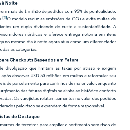
 à Noite
rem mais de 1 milhão de pedidos com 95% de pontualidade,
[3]
a.
O modelo reduz as emissões de CO₂ e evita multas de
iantes um duplo dividendo de custo e sustentabilidade. A
onsumidores nórdicos e oferece entrega noturna em itens
ega no mesmo dia à noite agora atua como um diferenciador
todas as categorias.
para Checkouts Baseados em Fatura
de divulgação que limitam as taxas por atraso e exigem
 após absorver USD 50 milhões em multas e reformular seu
s de parcelamento para carrinhos de maior valor, enquanto
gimento das faturas digitais se alinha ao histórico conforto
adas. Os varejistas relatam aumentos no valor dos pedidos
onderados pelo risco se expandem de forma responsável.
istas de Destaque
marcas de terceiros para ampliar o sortimento sem risco de