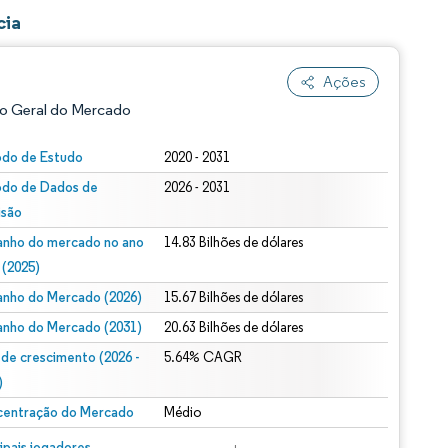
cia
Ações
o Geral do Mercado
odo de Estudo
2020 - 2031
odo de Dados de
2026 - 2031
isão
nho do mercado no ano
14.83 Bilhões de dólares
 (2025)
nho do Mercado (2026)
15.67 Bilhões de dólares
ão conforme CC BY 4.0.
nho do Mercado (2031)
20.63 Bilhões de dólares
 de crescimento (2026 -
5.64% CAGR
)
entração do Mercado
Médio
m © Mordor Intelligence. O reuso requer atribuição conforme CC BY 4.0.
cipais jogadores