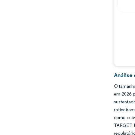
Principais jogadores
Oportunidades e perspectivas
Desenvolvimentos da indústria
Análise
O tamanho
em 2026 p
sustentad
rotineira
como o Sw
TARGET In
regulatór