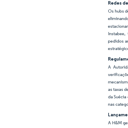
Redes de
Os hubs d
eliminand
estaciona
Instabee,
pedidos a
estratégic
Regulame
A Autorid
verificaç
mecanismo
as taxas d
da Suécia
nas catego
Lançamen
A H&M gero