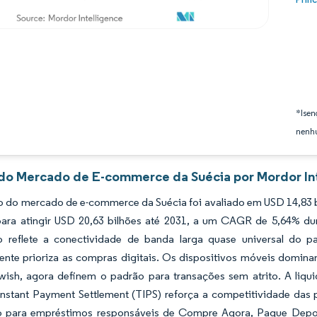
*Isen
nenhu
 do Mercado de E-commerce da Suécia por Mordor In
 do mercado de e-commerce da Suécia foi avaliado em USD 14,83 bi
ara atingir USD 20,63 bilhões até 2031, a um CAGR de 5,64% dur
o reflete a conectividade de banda larga quase universal do p
mente prioriza as compras digitais. Os dispositivos móveis domi
ish, agora definem o padrão para transações sem atrito. A liqui
stant Payment Settlement (TIPS) reforça a competitividade das p
io para empréstimos responsáveis de Compre Agora, Pague Depo