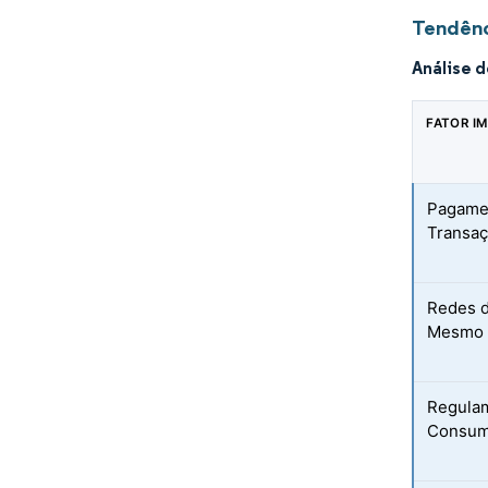
Tendênc
Análise 
FATOR I
Pagamen
Transaç
Redes d
Mesmo D
Regula
Consumi