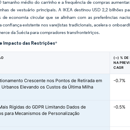
O tamanho médio do carrinho e a frequência de compras aumenta
inhas de vestuário principais. A IKEA destinou USD 2,2 bilhões pa
 de economia circular que se alinham com as preferências nacion
a confiança existente nos varejistas tradicionais, acelera o onboa
erce da Suécia para compradores transfronteiriços.
de Impacto das Restrições
*
ÃO
(~) % DE
NA PREV
CAGR
ionamento Crescente nos Pontos de Retirada em
-0.7%
 Urbanos Elevando os Custos da Última Milha
Mais Rígidas do GDPR Limitando Dados de
-0.5%
os para Mecanismos de Personalização