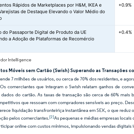
ntos Rápidos de Marketplaces por H&M, IKEA e
+0.9%
Varejistas de Destaque Elevando o Valor Médio do
o
 do Passaporte Digital de Produto da UE
+0.4%
ndo a Adoção de Plataformas de Recomércio
dor Intelligence
os Móveis sem Cartão (Swish) Superando as Transações co
ende 7 milhões de usuários, ou cerca de 70% dos residentes, e ag
]
Os comerciantes que integram o Swish relatam ganhos de conve
 dados do cartão. As taxas de transação são cerca de 60% mais ba
mpetitivos que ressoam com compradores sensíveis ao preço. Desde
erece liquidação transfronteiriça instantânea em SEK, o que reduz
[2]
oção pelos comerciantes.
As pequenas e médias empresas locais q
icipar online com custos mínimos, impulsionando vendas digitais 