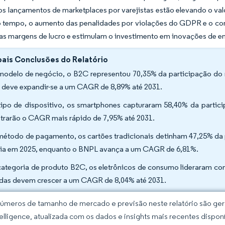
s lançamentos de marketplaces por varejistas estão elevando o valor
tempo, o aumento das penalidades por violações do GDPR e o cong
s margens de lucro e estimulam o investimento em inovações de en
pais Conclusões do Relatório
modelo de negócio, o B2C representou 70,35% da participação d
deve expandir-se a um CAGR de 8,89% até 2031.
tipo de dispositivo, os smartphones capturaram 58,40% da part
strarão o CAGR mais rápido de 7,95% até 2031.
método de pagamento, os cartões tradicionais detinham 47,25% d
ia em 2025, enquanto o BNPL avança a um CAGR de 6,81%.
categoria de produto B2C, os eletrônicos de consumo lideraram com
das devem crescer a um CAGR de 8,04% até 2031.
úmeros de tamanho de mercado e previsão neste relatório são gera
elligence, atualizada com os dados e insights mais recentes disponí