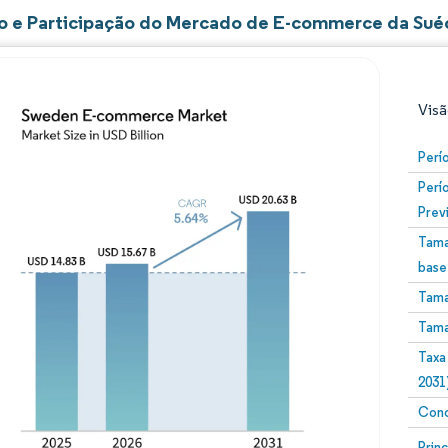
 e Participação do Mercado de E-commerce da Sué
Visã
Perí
Perí
Prev
Tama
base
Tama
Imagem © Mordor Intelligence. O reuso requer atribuiç
Tama
Taxa
2031
Conc
Image
Prin