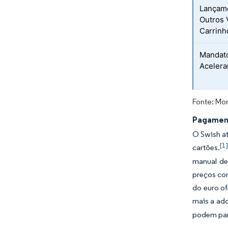
Lançame
Outros 
Carrinh
Mandato
Acelera
Fonte: Mor
Pagament
O Swish at
[1
cartões.
manual de
preços co
do euro of
mais a ad
podem part