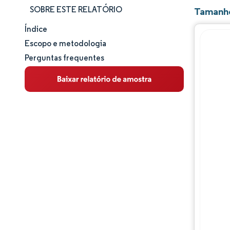
SOBRE ESTE RELATÓRIO
Tamanho
Índice
Tamanho e participação de mercado
Escopo e metodologia
Perguntas frequentes
Análise de mercado
Tendências e insights
Análise de segmentos
Análise geográfica
Panorama regulatório
Análise da cadeia de valor
Panorama competitivo