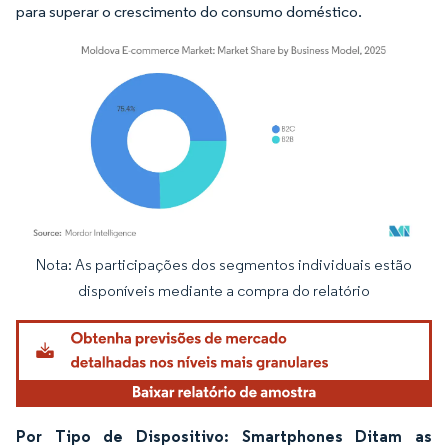
para superar o crescimento do consumo doméstico.
Nota: As participações dos segmentos individuais estão
Imagem © Mordor Intelligence. O reuso requer atribuição conforme CC BY 4.0.
disponíveis mediante a compra do relatório
Por Tipo de Dispositivo: Smartphones Ditam as