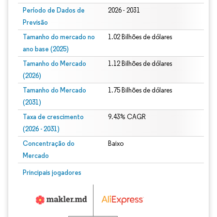
Período de Dados de
2026 - 2031
Previsão
Tamanho do mercado no
1.02 Bilhões de dólares
ano base (2025)
Tamanho do Mercado
1.12 Bilhões de dólares
(2026)
Tamanho do Mercado
1.75 Bilhões de dólares
(2031)
Taxa de crescimento
9.43% CAGR
(2026 - 2031)
Concentração do
Baixo
Mercado
Imagem © Mordor Intelligence. O reuso requer atribuição conforme CC BY 4.0.
Principais jogadores