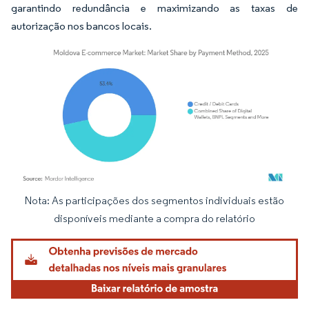
garantindo redundância e maximizando as taxas de
autorização nos bancos locais.
Nota: As participações dos segmentos individuais estão
Imagem © Mordor Intelligence. O reuso requer atribuição conforme CC BY 4.0.
disponíveis mediante a compra do relatório