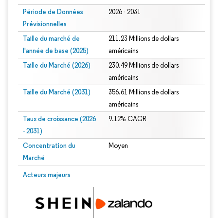
Période de Données
2026 - 2031
Prévisionnelles
Taille du marché de
211.23 Millions de dollars
l'année de base (2025)
américains
Taille du Marché (2026)
230.49 Millions de dollars
américains
Taille du Marché (2031)
356.61 Millions de dollars
américains
Taux de croissance (2026
9.12% CAGR
- 2031)
Concentration du
Moyen
Marché
Image © Mordor Intelligence. La réutilisation nécessite une attribution sous CC 
Acteurs majeurs