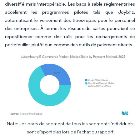
diversifié mais interopérable. Les bacs à sable réglementaires
accélèrent les programmes pilotes tels que Joybiiz,
automatisant le versement des titres-repas pour le personnel
des entreprises. À terme, les réseaux de cartes pourraient se
repositionner comme des rails pour les rechargements de
portefeuilles plutôt que comme des outils de paiement directs.
Note: Les parts de segment de tous les segments individuels
Image © Mordor Intelligence. La réutilisation nécessite une attribution sous CC BY 4.
sont disponibles lors de l'achat du rapport