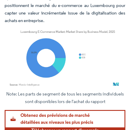
positionnent le marché du e-commerce au Luxembourg pour
capter une valeur incrémentale issue de la digitalisation des
achats en entreprise.
Note: Les parts de segment de tous les segments individuels
Image © Mordor Intelligence. La réutilisation nécessite une attribution sous CC BY 4.
sont disponibles lors de l'achat du rapport