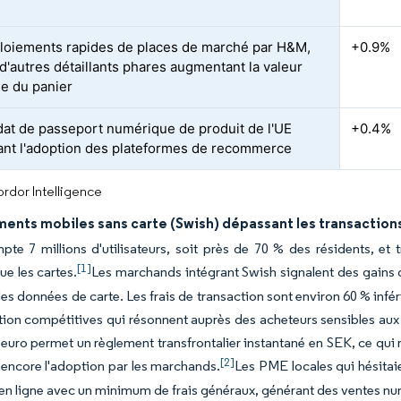
loiements rapides de places de marché par H&M,
+0.9%
 d'autres détaillants phares augmentant la valeur
e du panier
at de passeport numérique de produit de l'UE
+0.4%
ant l'adoption des plateformes de recommerce
rdor Intelligence
ents mobiles sans carte (Swish) dépassant les transactions
te 7 millions d'utilisateurs, soit près de 70 % des résidents, et
[1]
ue les cartes.
Les marchands intégrant Swish signalent des gains d
es données de carte. Les frais de transaction sont environ 60 % infé
ation compétitives qui résonnent auprès des acheteurs sensibles aux 
 euro permet un règlement transfrontalier instantané en SEK, ce qui 
[2]
encore l'adoption par les marchands.
Les PME locales qui hésitai
 en ligne avec un minimum de frais généraux, générant des ventes n