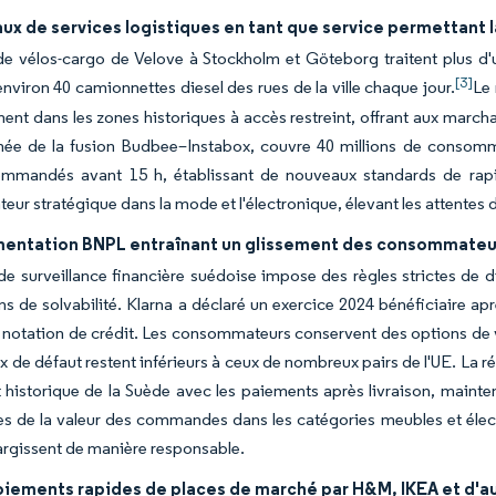
ux de services logistiques en tant que service permettant la
e vélos-cargo de Velove à Stockholm et Göteborg traitent plus d'
[3]
environ 40 camionnettes diesel des rues de la ville chaque jour.
Le 
ent dans les zones historiques à accès restreint, offrant aux march
née de la fusion Budbee–Instabox, couvre 40 millions de consomma
commandés avant 15 h, établissant de nouveaux standards de rap
teur stratégique dans la mode et l'électronique, élevant les attentes 
mentation BNPL entraînant un glissement des consommateur
 de surveillance financière suédoise impose des règles strictes de d
ons de solvabilité. Klarna a déclaré un exercice 2024 bénéficiaire 
notation de crédit. Les consommateurs conservent des options de ve
ux de défaut restent inférieurs à ceux de nombreux pairs de l'UE. La r
 historique de la Suède avec les paiements après livraison, mainten
s de la valeur des commandes dans les catégories meubles et élect
largissent de manière responsable.
oiements rapides de places de marché par H&M, IKEA et d'au