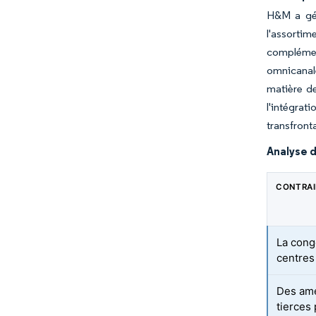
H&M a géné
l'assortim
complément
omnicanale
matière de
l'intégra
transfronta
Analyse d
CONTRA
La cong
centres
Des ame
tierces