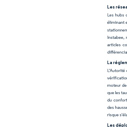
Les résea
Les hubs d
éliminant 
stationnem
Instabee, 
articles 
différencia
La régle
L'Autorité
vérificati
moteur de 
que les ta
du confort
des hausse
risque s'é
Les dépl