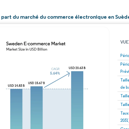
et part du marché du commerce électronique en Suèd
VUE
Péri
Péri
Prév
Tail
de b
Tail
Image © Mordor Intelligence. La réutilisation nécessite un
Tail
Taux
2031