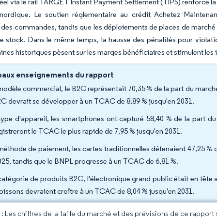
éel via le rail TARGET Instant Payment Settlement (TIPS) renforce l
 nordique. Le soutien réglementaire au crédit Achetez Maintenan
es commandes, tandis que les déploiements de places de marché par 
de stock. Dans le même temps, la hausse des pénalités pour violat
ines historiques pèsent sur les marges bénéficiaires et stimulent les
paux enseignements du rapport
modèle commercial, le B2C représentait 70,35 % de la part du marc
2C devrait se développer à un TCAC de 8,89 % jusqu'en 2031.
type d'appareil, les smartphones ont capturé 58,40 % de la part 
gistreront le TCAC le plus rapide de 7,95 % jusqu'en 2031.
méthode de paiement, les cartes traditionnelles détenaient 47,25 %
025, tandis que le BNPL progresse à un TCAC de 6,81 %.
catégorie de produits B2C, l'électronique grand public était en tête 
boissons devraient croître à un TCAC de 8,04 % jusqu'en 2031.
 Les chiffres de la taille du marché et des prévisions de ce rapport