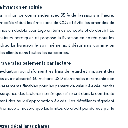
 livraison en soirée
un million de commandes avec 95 % de livraisons à l'heure,
modèle réduit les émissions de CO₂ et évite les amendes de
ands un double avantage en termes de coûts et de durabilité.
teurs nordiques et propose la livraison en soirée pour les
idité. La livraison le soir même agit désormais comme un
des clients dans toutes les catégories.
s vers les paiements par facture
ivulgation qui plafonnent les frais de retard et imposent des
après avoir absorbé 50 millions USD d'amendes et remanié son
rsements flexibles pour les paniers de valeur élevée, tandis
ésurgence des factures numériques s'inscrit dans la continuité
ant des taux d'approbation élevés. Les détaillants signalent
ronique à mesure que les limites de crédit pondérées par le
tres détaillants phares