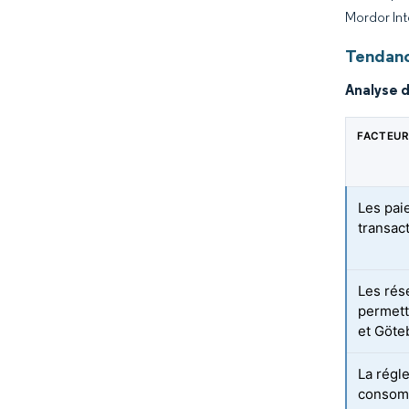
Mordor Int
Tendanc
Analyse d
FACTEUR
Les pai
transac
Les rés
permett
et Göte
La régl
consomm