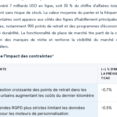
ré 7 milliards USD en ligne, soit 30 % du chiffre d'affaires tota
ent sans risque de stock. La valeur moyenne du panier et la fréqu
aires sont apparus aux côtés des lignes d'habillement principales
s, notamment 900 points de retrait et des programmes d'économie c
 durabilité. La fonctionnalité de place de marché tire parti de la c
tion des marques de niche et renforce la visibilité du march
liers.
e l'impact des contraintes
*
INTE
(~) % D'I
LA PRÉVI
TCAC
estion croissante des points de retrait dans les
-0.7%
 urbains augmentant les coûts du dernier kilomètre
ndes RGPD plus strictes limitant les données
-0.5%
 pour les moteurs de personnalisation