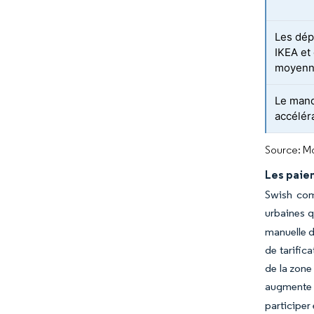
Les dép
IKEA et
moyenn
Le mand
accélér
Source: Mo
Les paiem
Swish comp
urbaines q
manuelle d
de tarific
de la zone
augmente 
participer