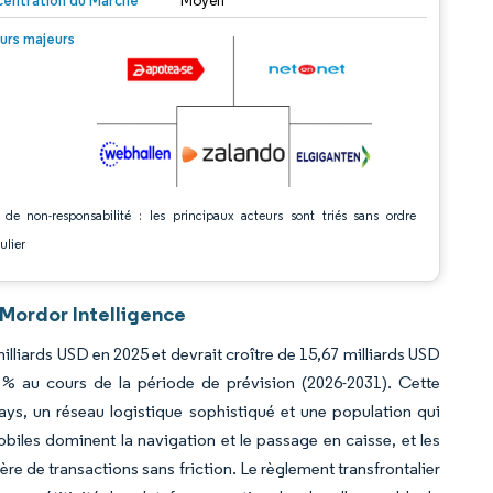
entration du Marché
Moyen
© Mordor Intelligence. La réutilisation nécessite une attribution sous CC BY 4.0.
urs majeurs
 de non-responsabilité : les principaux acteurs sont triés sans ordre
ulier
Mordor Intelligence
lliards USD en 2025 et devrait croître de 15,67 milliards USD
 % au cours de la période de prévision (2026-2031). Cette
pays, un réseau logistique sophistiqué et une population qui
iles dominent la navigation et le passage en caisse, et les
re de transactions sans friction. Le règlement transfrontalier