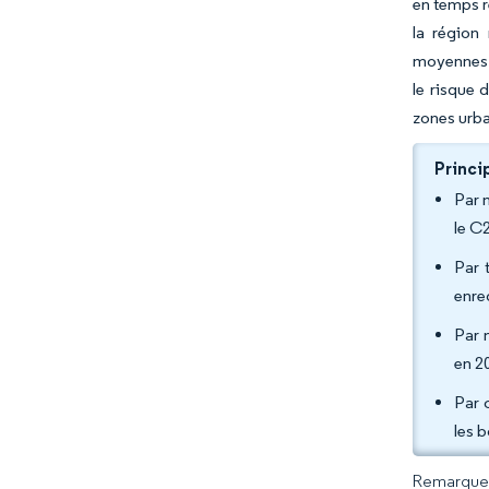
en temps r
la région
moyennes d
le risque 
zones urba
Princi
Par 
le C
Par 
enre
Par 
en 2
Par 
les 
Remarque :