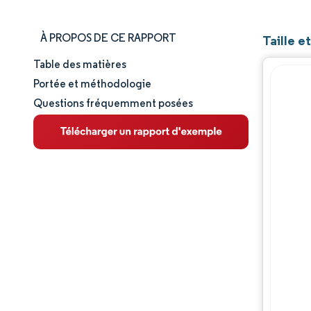
À PROPOS DE CE RAPPORT
Taille 
Table des matières
Taille et part de marché
Portée et méthodologie
Questions fréquemment posées
Analyse du marché
Tendances et perspectives
Analyse des segments
Analyse géographique
Paysage concurrentiel
Acteurs majeurs
Évolutions de l'industrie