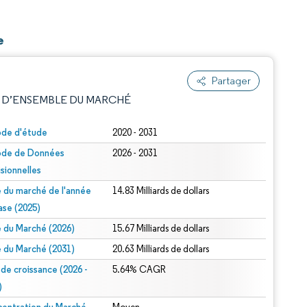
e
Partager
 D’ENSEMBLE DU MARCHÉ
ode d'étude
2020 - 2031
ode de Données
2026 - 2031
isionnelles
le du marché de l'année
14.83 Milliards de dollars
ase (2025)
le du Marché (2026)
15.67 Milliards de dollars
e attribution sous CC BY 4.0.
le du Marché (2031)
20.63 Milliards de dollars
 de croissance (2026 -
5.64% CAGR
)