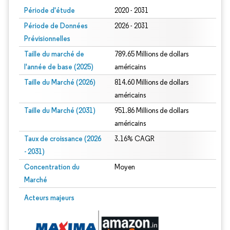
Période d'étude
2020 - 2031
Période de Données
2026 - 2031
Prévisionnelles
Taille du marché de
789.65 Millions de dollars
l'année de base (2025)
américains
Taille du Marché (2026)
814.60 Millions de dollars
américains
Taille du Marché (2031)
951.86 Millions de dollars
américains
Taux de croissance (2026
3.16% CAGR
- 2031)
Concentration du
Moyen
Marché
Image © Mordor Intelligence. La réutilisation nécessite une attribution sous CC 
Acteurs majeurs