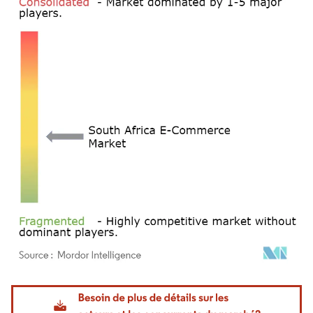
Image © Mordor Intelligence. La réutilisation nécessite une attribution sous CC BY 4.