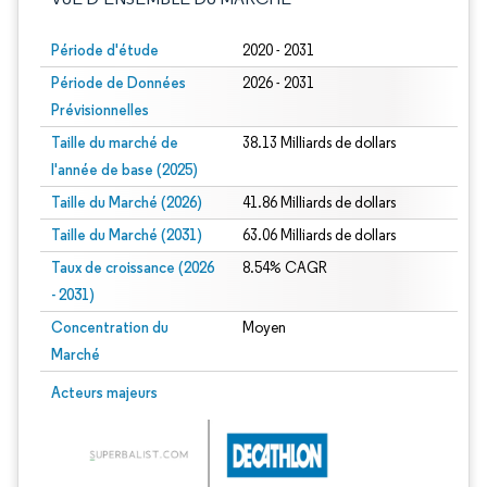
Période d'étude
2020 - 2031
Période de Données
2026 - 2031
Prévisionnelles
Taille du marché de
38.13 Milliards de dollars
l'année de base (2025)
Taille du Marché (2026)
41.86 Milliards de dollars
Taille du Marché (2031)
63.06 Milliards de dollars
Taux de croissance (2026
8.54% CAGR
- 2031)
Concentration du
Moyen
Marché
Image © Mordor Intelligence. La réutilisation nécessite une attribution sous CC 
Acteurs majeurs