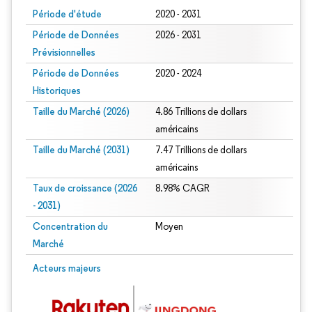
Période d'étude
2020 - 2031
Période de Données
2026 - 2031
Prévisionnelles
Période de Données
2020 - 2024
Historiques
Taille du Marché (2026)
4.86 Trillions de dollars
américains
Taille du Marché (2031)
7.47 Trillions de dollars
américains
Taux de croissance (2026
8.98% CAGR
- 2031)
Concentration du
Moyen
Marché
Image © Mordor Intelligence. La réutilisation nécessite une attribution sous CC 
Acteurs majeurs