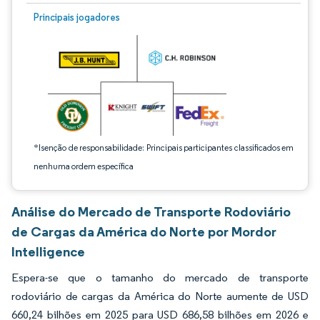
Imagem © Mordor Intelligence. O reuso requer atribuição conforme CC BY 4.0.
Principais jogadores
*Isenção de responsabilidade: Principais participantes classificados em
nenhuma ordem específica
Análise do Mercado de Transporte Rodoviário
de Cargas da América do Norte por Mordor
Intelligence
Espera-se que o tamanho do mercado de transporte
rodoviário de cargas da América do Norte aumente de USD
660,24 bilhões em 2025 para USD 686,58 bilhões em 2026 e