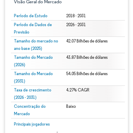
Visão Geral do Mercado
Período de Estudo
2018 - 2031
Período de Dados de
2026 - 2031
Previsão
Tamanho do mercado no
42.07 Bilhões de dólares
ano base (2025)
Tamanho do Mercado
43.87 Bilhões de dólares
(2026)
Tamanho do Mercado
54.05 Bilhões de dólares
(2031)
Taxa de crescimento
4.27% CAGR
(2026 - 2031)
Concentração do
Baixo
Mercado
Imagem © Mordor Intelligence. O reuso requer atribuição conforme CC BY 4.0.
Principais jogadores