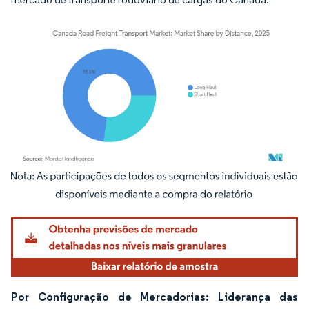
Imagem © Mordor Intelligence. O reuso requer atribuição conforme CC BY 4.0.
Por Configuração de Mercadorias: Liderança das