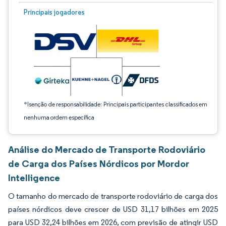
Imagem © Mordor Intelligence. O reuso requer atribuição conforme CC BY 4.0.
Principais jogadores
*Isenção de responsabilidade: Principais participantes classificados em
nenhuma ordem específica
Análise do Mercado de Transporte Rodoviário
de Carga dos Países Nórdicos por Mordor
Intelligence
O tamanho do mercado de transporte rodoviário de carga dos
países nórdicos deve crescer de USD 31,17 bilhões em 2025
para USD 32,24 bilhões em 2026, com previsão de atingir USD