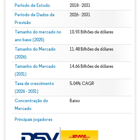
Período de Estudo
2018 - 2031
Período de Dados de
2026 - 2031
Previsão
Tamanho do mercado no
10.93 Bilhões de dólares
ano base (2025)
Tamanho do Mercado
11.48 Bilhões de dólares
(2026)
Tamanho do Mercado
14.66 Bilhões de dólares
(2031)
Taxa de crescimento
5.04% CAGR
(2026 - 2031)
Concentração do
Baixo
Mercado
Imagem © Mordor Intelligence. O reuso requer atribuição conforme CC BY 4.0.
Principais jogadores