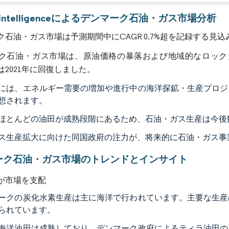
画像 © Mordor Intelligence。再利用にはCC BY 4.0の表示が必要です。
r Intelligenceによるデンマーク石油・ガス市場分析
ク石油・ガス市場は予測期間中にCAGR 0.7%超を記録する見込
ク石油・ガス市場は、原油価格の暴落および地域的なロックダウ
は2021年に回復しました。
には、エネルギー需要の増加や進行中の海洋探鉱・生産プロジ
想されます。
ほとんどの油田が成熟段階にあるため、石油・ガス生産は今後
ス生産拡大に向けた同国政府の注力が、将来的に石油・ガス事
ーク石油・ガス市場のトレンドとインサイト
が市場を支配
ークの炭化水素生産は主に海洋で行われています。主要な生産
られています。
海洋油田は成熟しており、デンマーク政府によるティラ油田の