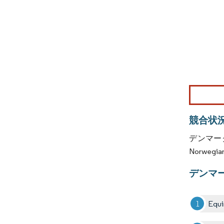
画像 © Mo
競合状
デンマーク
Norwegi
デンマ
Equi