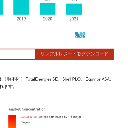
Energies SE、Shell PLC、Equinor ASA、
が含まれます。