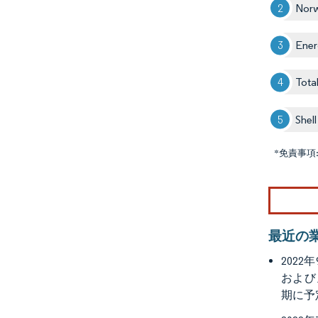
Nor
Ener
Tota
Shel
*免責事項
最近の
202
および
期に予