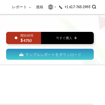
レポート
連絡
+1 617-765-2493
4750