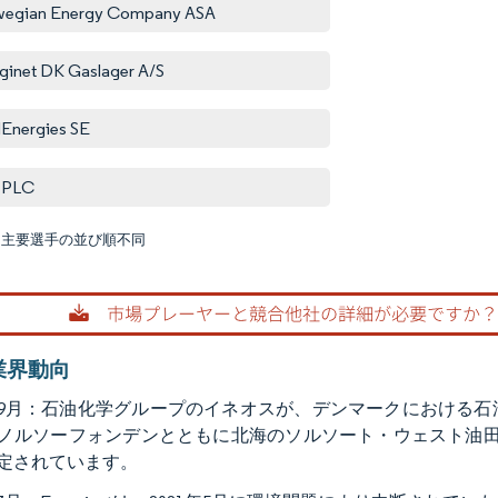
wegian Energy Company ASA
ginet DK Gaslager A/S
lEnergies SE
l PLC
:主要選手の並び順不同
画像 © M
業界動向
2年9月：石油化学グループのイネオスが、デンマークにおける
ノルソーフォンデンとともに北海のソルソート・ウェスト油田を
定されています。