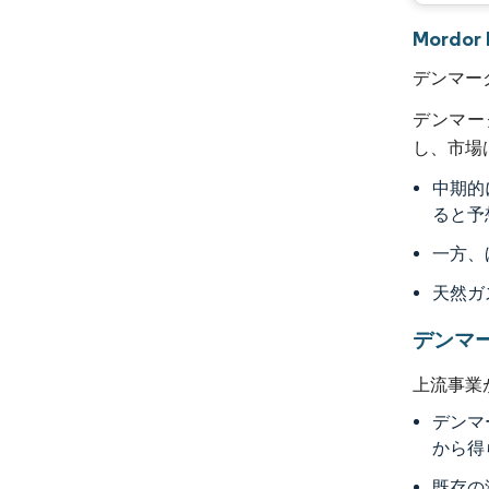
Mordo
デンマー
デンマー
し、市場
中期的
ると予
一方、
天然ガ
デンマ
上流事業
デンマ
から得
既存の