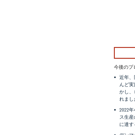
画像 © Mo
今後のプ
近年、
んど実
かし、
れまし
202
ス生産
に達す