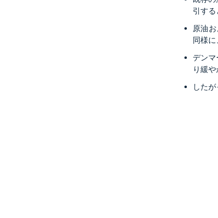
引する
原油お
同様に
デンマ
り緩や
したが