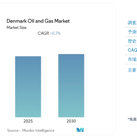
調査
予測
歴史
CAG
市場
主要
*免