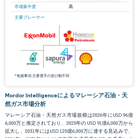
市場集中度
高
画像 © Mordor Intelligence。再利用にはCC BY 4.0の表示が必要です。
主要プレーヤー
*免責事項:主要選手の並び順不同
Mordor Intelligenceによるマレーシア石油・天
然ガス市場分析
マレーシア石油・天然ガス市場規模は2026年にUSD 96億
6,000万と推定されており、2025年の USD 91億6,000万から
拡大し、2031年にはUSD 125億6,000万に達する見込みで、