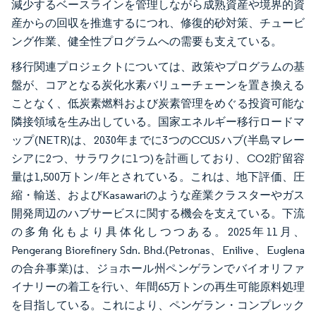
減少するベースラインを管理しながら成熟資産や境界的資
産からの回収を推進するにつれ、修復的砂対策、チュービ
ング作業、健全性プログラムへの需要も支えている。
移行関連プロジェクトについては、政策やプログラムの基
盤が、コアとなる炭化水素バリューチェーンを置き換える
ことなく、低炭素燃料および炭素管理をめぐる投資可能な
隣接領域を生み出している。国家エネルギー移行ロードマ
ップ(NETR)は、2030年までに3つのCCUSハブ(半島マレー
シアに2つ、サラワクに1つ)を計画しており、CO2貯留容
量は1,500万トン/年とされている。これは、地下評価、圧
縮・輸送、およびKasawariのような産業クラスターやガス
開発周辺のハブサービスに関する機会を支えている。下流
の多角化もより具体化しつつある。2025年11月、
Pengerang Biorefinery Sdn. Bhd.(Petronas、Enilive、Euglena
の合弁事業)は、ジョホール州ペンゲランでバイオリファ
イナリーの着工を行い、年間65万トンの再生可能原料処理
を目指している。これにより、ペンゲラン・コンプレック