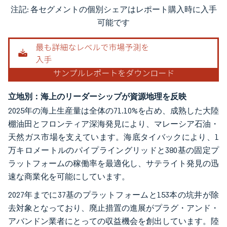
注記: 各セグメントの個別シェアはレポート購入時に入手
画像 © Mordor Intelligence。再利用にはCC BY 4.0の表示が必要です。
可能です
立地別：海上のリーダーシップが資源地理を反映
2025年の海上生産量は全体の71.10%を占め、成熟した大陸
棚油田とフロンティア深海発見により、マレーシア石油・
天然ガス市場を支えています。海底タイバックにより、1
万キロメートルのパイプライングリッドと380基の固定プ
ラットフォームの稼働率を最適化し、サテライト発見の迅
速な商業化を可能にしています。
2027年までに37基のプラットフォームと153本の坑井が除
去対象となっており、廃止措置の進展がプラグ・アンド・
アバンドン業者にとっての収益機会を創出しています。陸