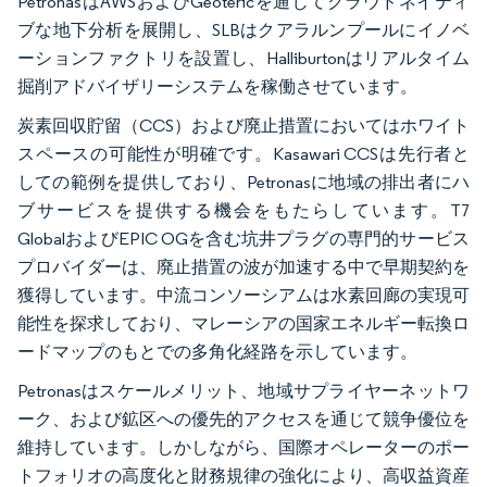
PetronasはAWSおよびGeotericを通じてクラウドネイティ
ブな地下分析を展開し、SLBはクアラルンプールにイノベ
ーションファクトリを設置し、Halliburtonはリアルタイム
掘削アドバイザリーシステムを稼働させています。
炭素回収貯留（CCS）および廃止措置においてはホワイト
スペースの可能性が明確です。Kasawari CCSは先行者と
しての範例を提供しており、Petronasに地域の排出者にハ
ブサービスを提供する機会をもたらしています。T7
GlobalおよびEPIC OGを含む坑井プラグの専門的サービス
プロバイダーは、廃止措置の波が加速する中で早期契約を
獲得しています。中流コンソーシアムは水素回廊の実現可
能性を探求しており、マレーシアの国家エネルギー転換ロ
ードマップのもとでの多角化経路を示しています。
Petronasはスケールメリット、地域サプライヤーネットワ
ーク、および鉱区への優先的アクセスを通じて競争優位を
維持しています。しかしながら、国際オペレーターのポー
トフォリオの高度化と財務規律の強化により、高収益資産