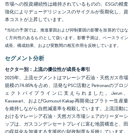
市場への投資継続性は維持されているものの、ESGの精査
強化によりデューデリジェンスのサイクルが長期化し、資
本コストが上昇しています。
*当社の予測では、推進要因および抑制要因の影響を加算的ではな
く方向性のあるものとして扱います。影響予測は、ベースライン
成長、構成効果、および変数間の相互作用を反映しています。
セグメント分析
セクター別：上流の優位性が成長を牽引
2025年、上流セグメントはマレーシア石油・天然ガス市場
規模の74.85%を占め、活発なPSC活動とPetronasのプロジ
ェクトパイプラインに支えられました。Jerun、
Kasawari、およびGumusut-Kakap再開発はプラトー生産量
を維持しながら自然減退率を相殺しています。上流活動に
おけるマレーシア石油・天然ガス市場シェアのリーダーシ
ップは、ガスコンデンセートプレイに富む地質構造と、田
の収益化を加速する支援的な財政制度を反映しています。