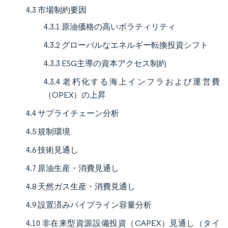
4.3 市場制約要因
4.3.1 原油価格の高いボラティリティ
4.3.2 グローバルなエネルギー転換投資シフト
4.3.3 ESG主導の資本アクセス制約
4.3.4 老朽化する海上インフラおよび運営費
（OPEX）の上昇
4.4 サプライチェーン分析
4.5 規制環境
4.6 技術見通し
4.7 原油生産・消費見通し
4.8 天然ガス生産・消費見通し
4.9 設置済みパイプライン容量分析
4.10 非在来型資源設備投資（CAPEX）見通し（タイ