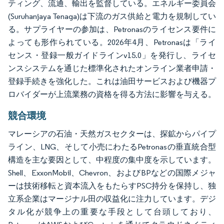
ティング、流通、輸出を監督している。エネルギー委員会
(Suruhanjaya Tenaga)は下流のガス供給と電力を規制してい
る。サプライヤーの参加は、Petronasのライセンス要件に
よっても形作られている。2026年4月、Petronasは「ライ
センス・登録一般ガイドラインv15.0」を発行し、ライセ
ンスシステムを通じた標準化されたオンライン業者申請・
登録手続きを強化した。これは油田サービスおよび機器プ
ロバイダーが上流業務の資格を得る方法に影響を与える。
競合環境
マレーシアの石油・天然ガスセクターは、探鉱からパイプ
ライン、LNG、そして小売にわたるPetronasの垂直統合型
構造を主な要因として、中程度の集中度を示しています。
Shell、ExxonMobil、Chevron、およびBPなどの国際メジャ
ーは技術移転と資本流入をもたらすPSC持分を保持し、独
立系企業はマージナル田の収益化に注力しています。デジ
タル化が競争上の重要な手段として台頭しており、