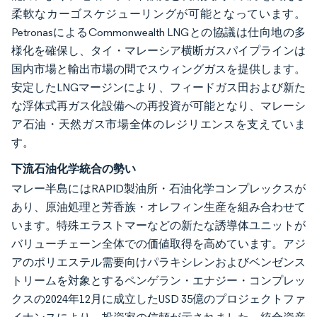
柔軟なカーゴスケジューリングが可能となっています。
PetronasによるCommonwealth LNGとの協議は仕向地の多
様化を確保し、タイ・マレーシア横断ガスパイプラインは
国内市場と輸出市場の間でスウィングガスを提供します。
安定したLNGマージンにより、フィードガス田および新た
な浮体式再ガス化設備への再投資が可能となり、マレーシ
ア石油・天然ガス市場全体のレジリエンスを支えていま
す。
下流石油化学統合の勢い
マレー半島にはRAPID製油所・石油化学コンプレックスが
あり、原油処理と芳香族・オレフィン生産を組み合わせて
います。特殊エラストマーなどの新たな誘導体ユニットが
バリューチェーン全体での価値取得を高めています。アジ
アのポリエステル需要向けパラキシレンおよびベンゼンス
トリームを対象とするペンゲラン・エナジー・コンプレッ
クスの2024年12月に成立したUSD 35億のプロジェクトファ