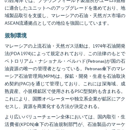
の西海岸では、ブラウンフィールド製油所がユーロ5規格
に適合したユニットへのアップグレードを進めており、地
域製品取引を支援し、マレーシアの石油・天然ガス市場の
ASEAN流通拠点としての地位を強固にしています。
規制環境
マレーシアの上流石油・天然ガス活動は、1974年石油開発
法(PDA 1974)によって規定されており、この法律のもとで
ペトロリアム・ナショナル・ベルハド(Petronas)が国の石
油資源の唯一の管理者となっている。Petronas傘下のマレ
ーシア石油管理局(MPM)は、探鉱・開発・生産を石油取決
め契約(PAC)を通じて管理しており、これには深海域、成
熟資産、小規模鉱区で使用されるPSC型契約も含まれる。
これにより、国際オペレーターや独立系企業が鉱区にアク
セスし、資源を商業化する方法が決定される。
より広いバリューチェーン全体においては、国内取引・生
活費省(KPDN)傘下の石油規制部門が、石油製品のマーケ