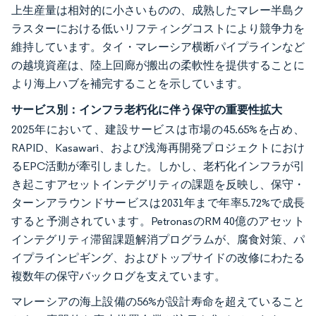
上生産量は相対的に小さいものの、成熟したマレー半島ク
ラスターにおける低いリフティングコストにより競争力を
維持しています。タイ・マレーシア横断パイプラインなど
の越境資産は、陸上回廊が搬出の柔軟性を提供することに
より海上ハブを補完することを示しています。
サービス別：インフラ老朽化に伴う保守の重要性拡大
2025年において、建設サービスは市場の45.65%を占め、
RAPID、Kasawari、および浅海再開発プロジェクトにおけ
るEPC活動が牽引しました。しかし、老朽化インフラが引
き起こすアセットインテグリティの課題を反映し、保守・
ターンアラウンドサービスは2031年まで年率5.72%で成長
すると予測されています。PetronasのRM 40億のアセット
インテグリティ滞留課題解消プログラムが、腐食対策、パ
イプラインピギング、およびトップサイドの改修にわたる
複数年の保守バックログを支えています。
マレーシアの海上設備の56%が設計寿命を超えていること