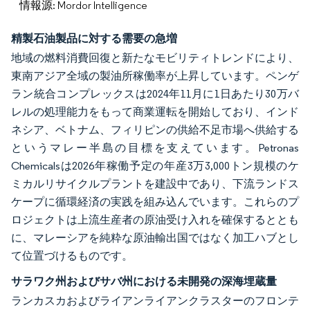
情報源: Mordor Intelligence
精製石油製品に対する需要の急増
地域の燃料消費回復と新たなモビリティトレンドにより、
東南アジア全域の製油所稼働率が上昇しています。ペンゲ
ラン統合コンプレックスは2024年11月に1日あたり30万バ
レルの処理能力をもって商業運転を開始しており、インド
ネシア、ベトナム、フィリピンの供給不足市場へ供給する
というマレー半島の目標を支えています。Petronas
Chemicalsは2026年稼働予定の年産3万3,000トン規模のケ
ミカルリサイクルプラントを建設中であり、下流ランドス
ケープに循環経済の実践を組み込んでいます。これらのプ
ロジェクトは上流生産者の原油受け入れを確保するととも
に、マレーシアを純粋な原油輸出国ではなく加工ハブとし
て位置づけるものです。
サラワク州およびサバ州における未開発の深海埋蔵量
ランカスカおよびライアンライアンクラスターのフロンテ