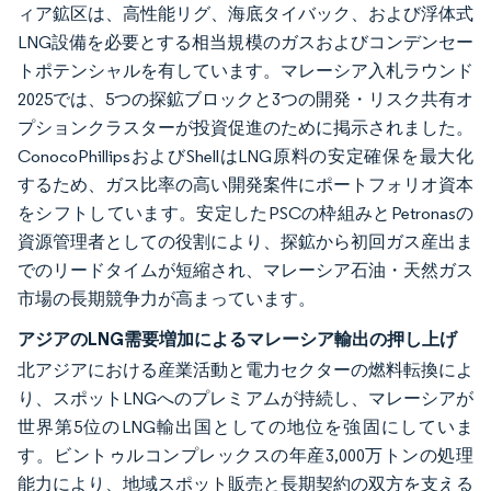
ィア鉱区は、高性能リグ、海底タイバック、および浮体式
LNG設備を必要とする相当規模のガスおよびコンデンセー
トポテンシャルを有しています。マレーシア入札ラウンド
2025では、5つの探鉱ブロックと3つの開発・リスク共有オ
プションクラスターが投資促進のために掲示されました。
ConocoPhillipsおよびShellはLNG原料の安定確保を最大化
するため、ガス比率の高い開発案件にポートフォリオ資本
をシフトしています。安定したPSCの枠組みとPetronasの
資源管理者としての役割により、探鉱から初回ガス産出ま
でのリードタイムが短縮され、マレーシア石油・天然ガス
市場の長期競争力が高まっています。
アジアのLNG需要増加によるマレーシア輸出の押し上げ
北アジアにおける産業活動と電力セクターの燃料転換によ
り、スポットLNGへのプレミアムが持続し、マレーシアが
世界第5位のLNG輸出国としての地位を強固にしていま
す。ビントゥルコンプレックスの年産3,000万トンの処理
能力により、地域スポット販売と長期契約の双方を支える