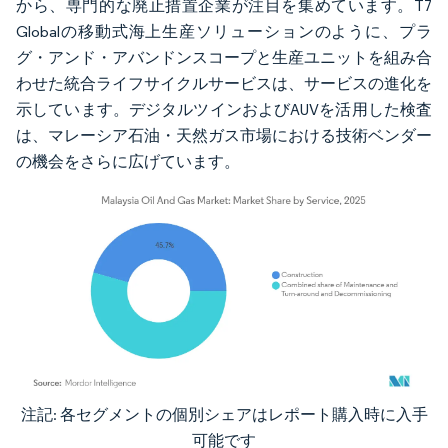
から、専門的な廃止措置企業が注目を集めています。T7
Globalの移動式海上生産ソリューションのように、プラ
グ・アンド・アバンドンスコープと生産ユニットを組み合
わせた統合ライフサイクルサービスは、サービスの進化を
示しています。デジタルツインおよびAUVを活用した検査
は、マレーシア石油・天然ガス市場における技術ベンダー
の機会をさらに広げています。
注記: 各セグメントの個別シェアはレポート購入時に入手
画像 © Mordor Intelligence。再利用にはCC BY 4.0の表示が必要です。
可能です