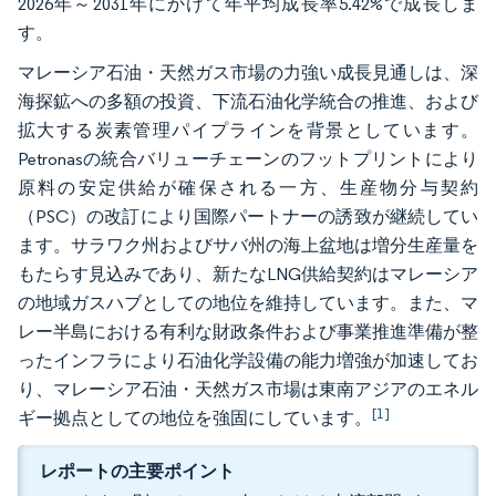
2026年～2031年にかけて年平均成長率5.42%で成長しま
す。
マレーシア石油・天然ガス市場の力強い成長見通しは、深
海探鉱への多額の投資、下流石油化学統合の推進、および
拡大する炭素管理パイプラインを背景としています。
Petronasの統合バリューチェーンのフットプリントにより
原料の安定供給が確保される一方、生産物分与契約
（PSC）の改訂により国際パートナーの誘致が継続してい
ます。サラワク州およびサバ州の海上盆地は増分生産量を
もたらす見込みであり、新たなLNG供給契約はマレーシア
の地域ガスハブとしての地位を維持しています。また、マ
レー半島における有利な財政条件および事業推進準備が整
ったインフラにより石油化学設備の能力増強が加速してお
り、マレーシア石油・天然ガス市場は東南アジアのエネル
[1]
ギー拠点としての地位を強固にしています。
レポートの主要ポイント