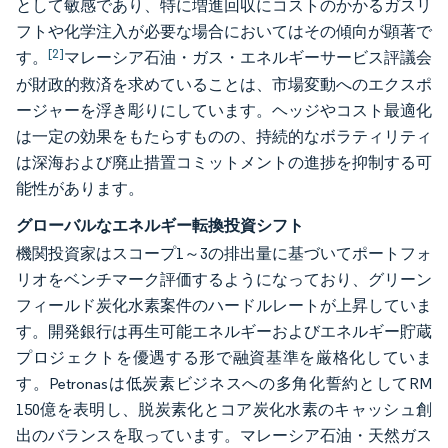
として敏感であり、特に増進回収にコストのかかるガスリ
フトや化学注入が必要な場合においてはその傾向が顕著で
[2]
す。
マレーシア石油・ガス・エネルギーサービス評議会
が財政的救済を求めていることは、市場変動へのエクスポ
ージャーを浮き彫りにしています。ヘッジやコスト最適化
は一定の効果をもたらすものの、持続的なボラティリティ
は深海および廃止措置コミットメントの進捗を抑制する可
能性があります。
グローバルなエネルギー転換投資シフト
機関投資家はスコープ1～3の排出量に基づいてポートフォ
リオをベンチマーク評価するようになっており、グリーン
フィールド炭化水素案件のハードルレートが上昇していま
す。開発銀行は再生可能エネルギーおよびエネルギー貯蔵
プロジェクトを優遇する形で融資基準を厳格化していま
す。Petronasは低炭素ビジネスへの多角化誓約としてRM
150億を表明し、脱炭素化とコア炭化水素のキャッシュ創
出のバランスを取っています。マレーシア石油・天然ガス