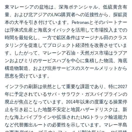
東マレーシアの盆地は、深海ポテンシャル、低硫黄含有
量、および北アジアのLNG購買者への近接性から、探鉱資
本の大半を引き付けています。Petronasとそのパートナー
は浮体式生産と海底タイバックを活用して市場投入までの
時間を最短化し、一方で鉱区条件はマージナル田のクラス
タリングを促進してプロジェクト経済性を改善させていま
す。したがって、マレーシア石油・天然ガス市場はラブア
ンおよびミリのサービスハブを中心に集積した物流、海底
構造物製造、および坑井サービスのスケールメリットから
恩恵を受けています。
インフラの刷新は依然として重要な課題であり、特に2027
年に予定されているサバ・サラワク・ガスパイプラインの
廃止が焦点となっています。2014年以来の度重なる操業停
止を引き起こした地盤不安定と地質ハザードリスクは、新
たな海上パイプラインや拡張されたLNGトラック輸送能力
など代替搬出ルートの必要性を示しています。マレー半島