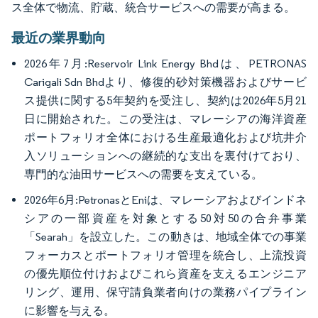
ス全体で物流、貯蔵、統合サービスへの需要が高まる。
最近の業界動向
2026年7月:Reservoir Link Energy Bhdは、PETRONAS
Carigali Sdn Bhdより、修復的砂対策機器およびサービ
ス提供に関する5年契約を受注し、契約は2026年5月21
日に開始された。この受注は、マレーシアの海洋資産
ポートフォリオ全体における生産最適化および坑井介
入ソリューションへの継続的な支出を裏付けており、
専門的な油田サービスへの需要を支えている。
2026年6月:PetronasとEniは、マレーシアおよびインドネ
シアの一部資産を対象とする50対50の合弁事業
「Searah」を設立した。この動きは、地域全体での事業
フォーカスとポートフォリオ管理を統合し、上流投資
の優先順位付けおよびこれら資産を支えるエンジニア
リング、運用、保守請負業者向けの業務パイプライン
に影響を与える。