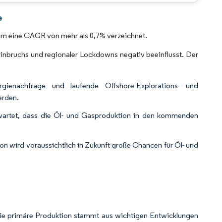
CC BY 4.0.
e
um eine CAGR von mehr als 0,7% verzeichnet.
nbruchs und regionaler Lockdowns negativ beeinflusst. Der
rgienachfrage und laufende Offshore-Explorations- und
erden.
erwartet, dass die Öl- und Gasproduktion in den kommenden
n wird voraussichtlich in Zukunft große Chancen für Öl- und
Die primäre Produktion stammt aus wichtigen Entwicklungen