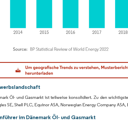
dor Intelligence. Wiederverwendung erfordert Namensnennung gemäß CC BY 4.0.
werbslandschaft
ark Öl- und Gasmarkt ist teilweise konsolidiert. Zu den wichtigs
gies SE, Shell PLC, Equinor ASA, Norwegian Energy Company ASA, 
nführer im Dänemark Öl- und Gasmarkt