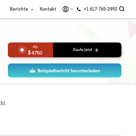
Berichte
Kontakt
+1 617-765-2493
4750
rkt