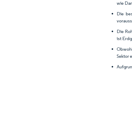
wie Dan
Die bes
vorauss
Die Roh
ist Erd
Obwohl 
Sektor 
Aufgrun