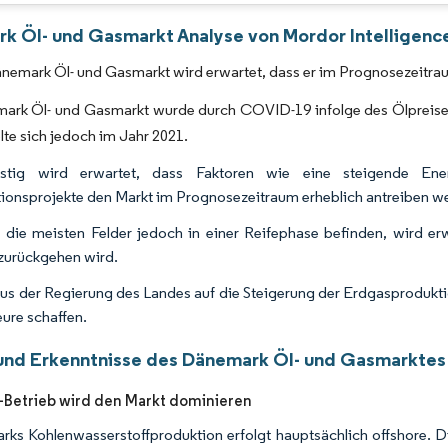
Bild © Mordor Intelligence. Wiederverwendung erfordert Namensnennung gemäß 
k Öl- und Gasmarkt Analyse von Mordor Intelligenc
nemark Öl- und Gasmarkt wird erwartet, dass er im Prognosezeitra
ark Öl- und Gasmarkt wurde durch COVID-19 infolge des Ölpreisei
lte sich jedoch im Jahr 2021.
fristig wird erwartet, dass Faktoren wie eine steigende Ene
ionsprojekte den Markt im Prognosezeitraum erheblich antreiben w
 die meisten Felder jedoch in einer Reifephase befinden, wird 
zurückgehen wird.
us der Regierung des Landes auf die Steigerung der Erdgasproduktio
ure schaffen.
und Erkenntnisse des Dänemark Öl- und Gasmarktes
Betrieb wird den Markt dominieren
ks Kohlenwasserstoffproduktion erfolgt hauptsächlich offshore. 