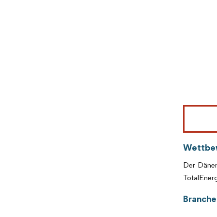
Bild © Mor
Wettbe
Der Dänem
TotalEner
Branche