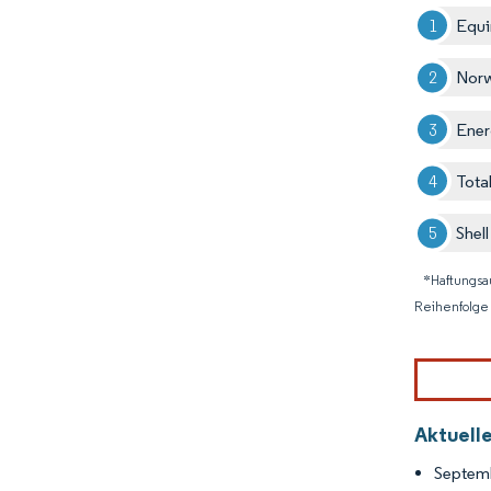
Equi
Nor
Ener
Tota
Shel
*Haftungsa
Reihenfolge 
Aktuell
Septemb