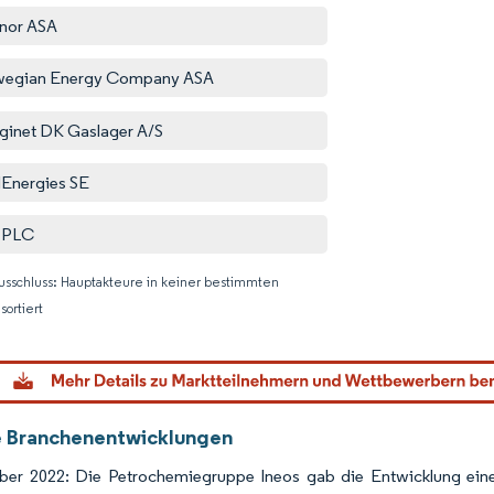
nor ASA
wegian Energy Company ASA
ginet DK Gaslager A/S
lEnergies SE
l PLC
usschluss: Hauptakteure in keiner bestimmten
sortiert
Bild © M
e Branchenentwicklungen
er 2022: Die Petrochemiegruppe Ineos gab die Entwicklung eine