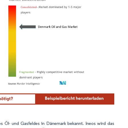
ordor Intelligence. Wiederverwendung erfordert Namensnennung gemäß CC BY 4.0.
s Öl- und Gasfeldes in Dänemark bekannt. Ineos wird das