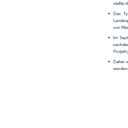
stellte
Das Tyr
Landesp
von Mee
Im Sept
nachdem
Projekt
Daher w
werden