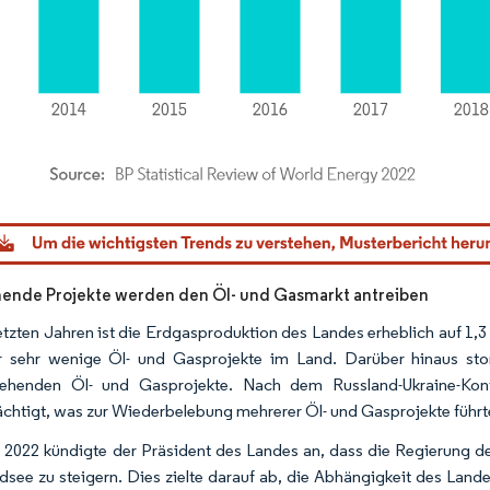
dor Intelligence. Wiederverwendung erfordert Namensnennung gemäß CC BY 4.0.
ende Projekte werden den Öl- und Gasmarkt antreiben
letzten Jahren ist die Erdgasproduktion des Landes erheblich auf 1
r sehr wenige Öl- und Gasprojekte im Land. Darüber hinaus sto
tehenden Öl- und Gasprojekte. Nach dem Russland-Ukraine-Konf
ächtigt, was zur Wiederbelebung mehrerer Öl- und Gasprojekte führt
l 2022 kündigte der Präsident des Landes an, dass die Regierung d
dsee zu steigern. Dies zielte darauf ab, die Abhängigkeit des Land