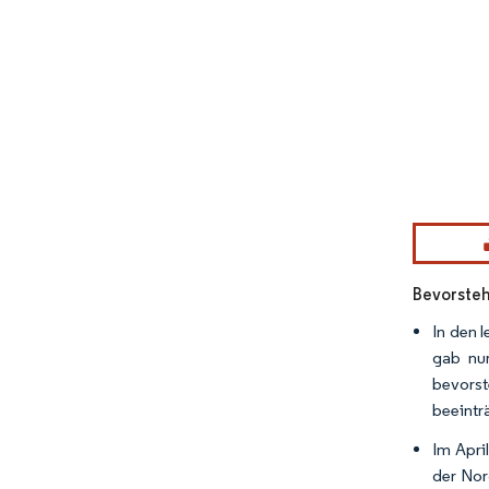
Bild © Mor
Bevorsteh
In den 
gab nu
bevors
beeintr
Im Apri
der Nor