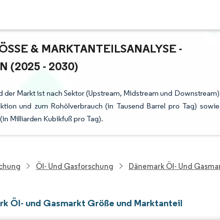
SE & MARKTANTEILSANALYSE - W
025 - 2030)
 der Markt ist nach Sektor (Upstream, Midstream und Downstream)
uktion und zum Rohölverbrauch (in Tausend Barrel pro Tag) sowie
n Milliarden Kubikfuß pro Tag).
schung
Öl- Und Gasforschung
Dänemark Öl- Und Gasma
k Öl- und Gasmarkt Größe und Marktanteil