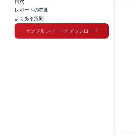
目次
市場規模とシェア
レポートの範囲
よくある質問
市場分析
トレンドとインサイト
セグメント分析
地理分析
競争環境
主要プレーヤー
業界の動向