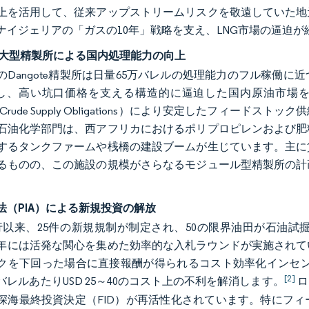
上を活用して、従来アップストリームリスクを敬遠していた地
ナイジェリアの「ガスの10年」戦略を支え、LNG市場の逼迫
ote大型精製所による国内処理能力の向上
のDangote精製所は日量65万バレルの処理能力のフル稼働
減し、高い坑口価格を支える構造的に逼迫した国内原油市場を形成し
tic Crude Supply Obligations）により安定したフ
石油化学部門は、西アフリカにおけるポリプロピレンおよび肥
するタンクファームや桟橋の建設ブームが生じています。主に
るものの、この施設の規模がさらなるモジュール型精製所の計
法（PIA）による新規投資の解放
行以来、25件の新規規制が制定され、50の限界油田が石油試掘ライセンス（P
24年には活発な関心を集めた効率的な入札ラウンドが実施され
を下回った場合に直接報酬が得られるコスト効率化インセンティブ（Cost
[2]
バレルあたりUSD 25～40のコスト上の不利を解消します。
ロ
深海最終投資決定（FID）が再活性化されています。特にフ