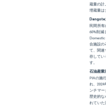
蔵量の計
埋蔵量は
Dang
民間所有
60%削
Domes
合施設の
て、関連
存してい
す。
石油産業
PIAの施
れ、20
ンチマーク
歴史的な
れていた