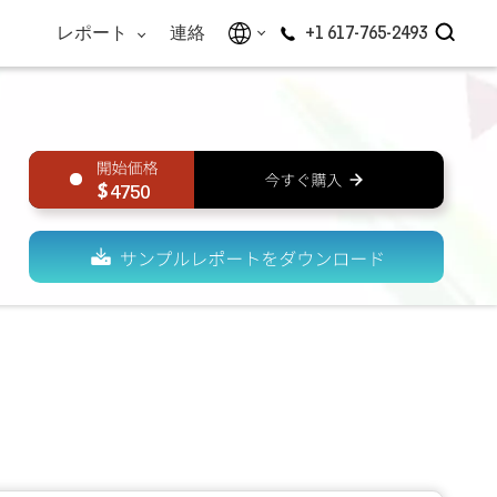
レポート
連絡
+1 617-765-2493
4750