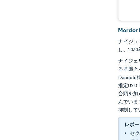
Mordo
ナイジェリ
し、203
ナイジェ
る基盤と
Dang
推定US
台頭を加
んでいま
抑制して
レポー
セク