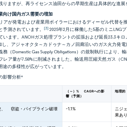
残りますが、再ライセンス油田からの早期生産は具体的な進展
業向け国内ガス需要の増加
リアが発電および産業用ボイラーにおけるディーゼル代替を推進する
[3]
と予測されています。
2025年2月に稼働した5基のミニL
ています。ANOHガス処理プラントの拡張および延長23.3
増加し、アジャオクタ～カドゥナ～カノ回廊沿いのガス火力発
務（Domestic Gas Supply Obligations）の規制
フレア量が7.58%に削減されました。輸送用圧縮天然ガス（C
用途の多様性が広がっています。
の影響分析
*
（～）% CAGRへの影
地理的
響（予測）
使、 窃盗・パイプライン破壊
-1.1%
ニジ
果あ