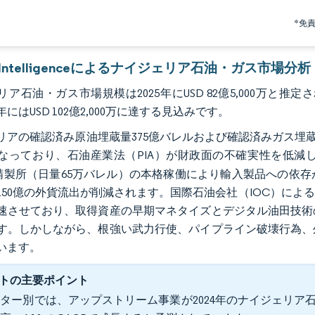
*免
r Intelligenceによるナイジェリア石油・ガス市場分析
ア石油・ガス市場規模は2025年にUSD 82億5,000万と推定され
0年にはUSD 102億2,000万に達する見込みです。
リアの確認済み原油埋蔵量375億バレルおよび確認済みガス埋蔵
なっており、石油産業法（PIA）が財政面の不確実性を低減
ote精製所（日量65万バレル）の本格稼働により輸入製品への
D 150億の外貨流出が削減されます。国際石油会社（IOC）
速させており、取得資産の早期マネタイズとデジタル油田技術
す。しかしながら、根強い武力行使、パイプライン破壊行為、
います。
トの主要ポイント
ター別では、アップストリーム事業が2024年のナイジェリア石油