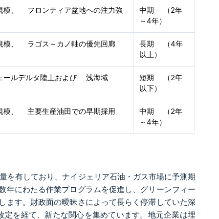
規模、 フロンティア盆地への注力強
中期 （2年
～4年）
規模、 ラゴス～カノ軸の優先回廊
長期 （4年
以上）
ェールデルタ陸上および 浅海域
短期 （2年
以下）
規模、 主要生産油田での早期採用
中期 （2年
～4年）
の埋蔵量を有しており、ナイジェリア石油・ガス市場に予測期
数年にわたる作業プログラムを促進し、グリーンフィー
します。財政面の曖昧さによって長らく停滞していた深
の改定を経て、新たな関心を集めています。地元企業は埋