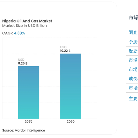
市
調査
予測
歴史
市場規
市場規
成長率 
画像 © Mordor Intelligence。再利用にはCC BY 4
市場
画像 ©
主要