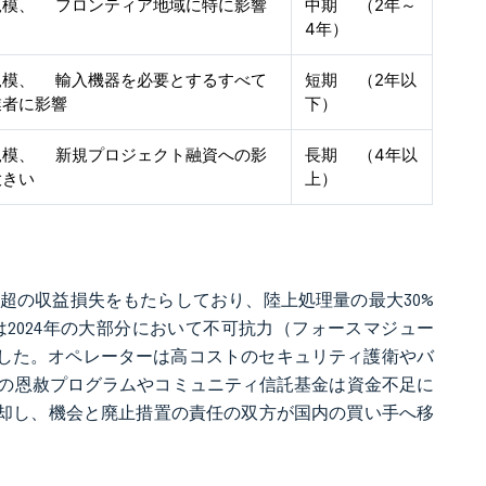
規模、 フロンティア地域に特に影響
中期 （2年～
4年）
規模、 輸入機器を必要とするすべて
短期 （2年以
業者に影響
下）
規模、 新規プロジェクト融資への影
長期 （4年以
大きい
上）
億超の収益損失をもたらしており、陸上処理量の最大30%
G）は2024年の大部分において不可抗力（フォースマジュー
ました。オペレーターは高コストのセキュリティ護衛やバ
の恩赦プログラムやコミュニティ信託基金は資金不足に
売却し、機会と廃止措置の責任の双方が国内の買い手へ移