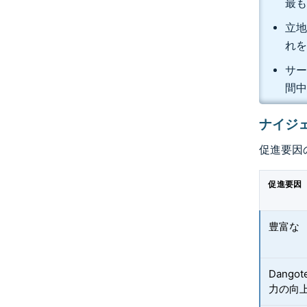
最も
立地
れを
サー
間中
ナイジ
促進要因
促進要因
豊富な
Dang
力の向