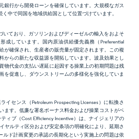
元銀行から開発ローンを確保しています。大規模なガス
が続く中で同国を地域供給国として位置づけています。
に近づいており、ガソリンおよびディーゼルの輸入をおよそ
ています。国内原油供給優先義務（Preferential
ィードストック供給が確保され、生産者の販売量が固定されます。この複
料からの新たな収益源を開拓しています。波及効果とし
貨物代金の支払い遅延に起因する操業上の初期問題は残
画を促進し、ダウンストリームの多様化を強化していま
etroleum Prospecting Licenses）に転換さ
ています。低廉な署名ボーナス料金および操業コストがベ
 Efficiency Incentive）は、ナイジェリアの
イヤルティ区分および安定条項の明確化により、延期さ
ィールド計画変更の承認の長期化という実施上の問題は依