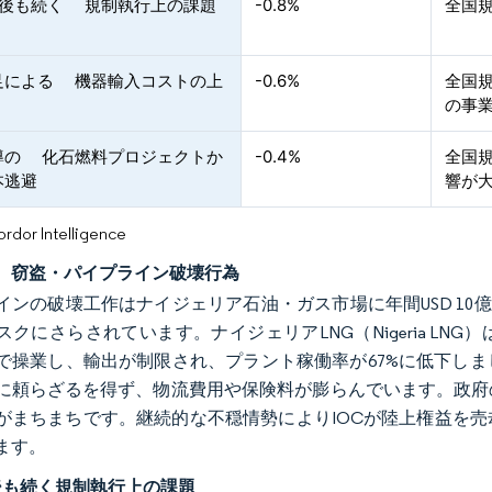
施行後も続く 規制執行上の課題
-0.8%
全国
足による 機器輸入コストの上
-0.6%
全国
の事
主導の 化石燃料プロジェクトか
-0.4%
全国
本逃避
響が
or Intelligence
、窃盗・パイプライン破壊行為
インの破壊工作はナイジェリア石油・ガス市場に年間USD 10
スクにさらされています。ナイジェリアLNG（Nigeria LN
で操業し、輸出が制限され、プラント稼働率が67%に低下し
に頼らざるを得ず、物流費用や保険料が膨らんでいます。政府
がまちまちです。継続的な不穏情勢によりIOCが陸上権益を
ます。
行後も続く規制執行上の課題