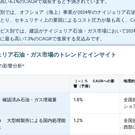
高い6.1%のCAGRで成長すると予測されています。
別では、オフショア（海上）事業が2024年のナイジェリア石油
とり、セキュリティ上の要因によるコスト圧力が最も高く、CAG
ビス別では、建設がナイジェリア石油・ガス市場において2024
に最も高い7.3%のCAGRで進展する見込みです。
ェリア石油・ガス市場のトレンドとインサイト
の影響分析
*
（～）% CAGRへの影
地理
響（予測）
 確認済み石油・ガス埋蔵量
1.8%
全国
ショ
ote 大型精製所による国内処理能
1.2%
全国
上
西部