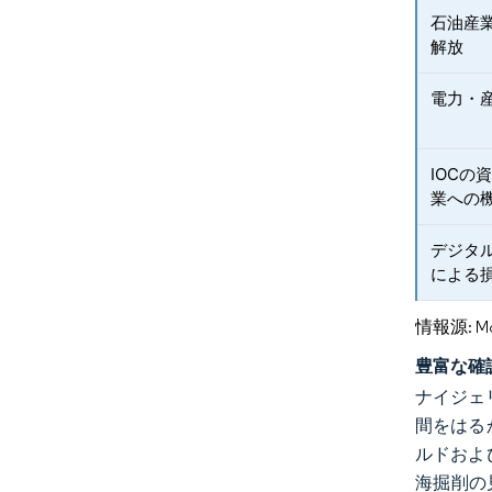
石油産
解放
電力・
IOC
業への
デジタ
による
情報源: Mord
豊富な確
ナイジェ
間をはる
ルドおよ
海掘削の