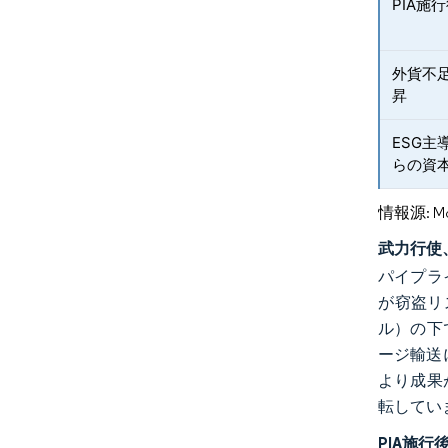
PIA
外貨不
昇
ESG
らの資
情報源: Mord
武力行使
パイプラ
が窃盗リ
ル）の下
ージ輸送
より成果
転してい
PIA施