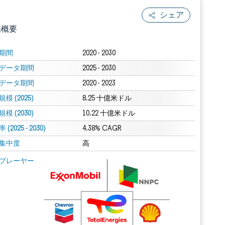
シェア
場概要
期間
2020 - 2030
データ期間
2025 - 2030
データ期間
2020 - 2023
模 (2025)
8.25 十億米ドル
模 (2030)
10.22 十億米ドル
(2025 - 2030)
.0の表示が必要です。
4.38% CAGR
集中度
高
 Mordor Intelligence。再利用にはCC BY 4.0の表示が必要です。
プレーヤー