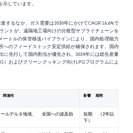
を示しています。
なか、ガス需要は2030年にかけてCAGR 16.6%で
NGプラントが、遠隔地工場向けの分散型サプライチェーンを
キロメートルの保管移送パイプラインにより、国内処理能力
電所へのフィードストック安定供給が確保されます。国内
執行により、輸出に先行して国内割当が優先され、2024年には総生産量
NG）およびクリーンクッキング向けLPGプログラムによ
 関連性
影響 期間
ェールデルタ地域、 全国への波及効
短期 （2年以
り
下）