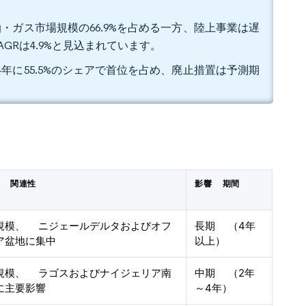
・ガス市場規模の66.9%を占める一方、陸上事業は遅
Rは4.9%と見込まれています。
年に55.5%のシェアで首位を占め、廃止措置は予測期
的 関連性
影響 期間
規模、 ニジェールデルタおよびオフ
長期 （4年
ア盆地に集中
以上）
規模、 ラゴスおよびナイジェリア南
中期 （2年
に主要影響
～4年）