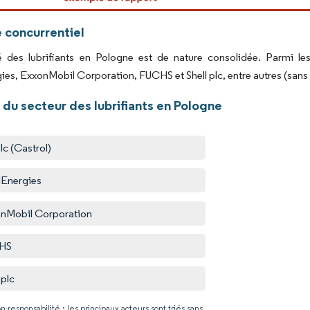
 concurrentiel
 des lubrifiants en Pologne est de nature consolidée. Parmi le
ies, ExxonMobil Corporation, FUCHS et Shell plc, entre autres (sans o
du secteur des lubrifiants en Pologne
lc (Castrol)
lEnergies
nMobil Corporation
HS
 plc
n-responsabilité : les principaux acteurs sont triés sans