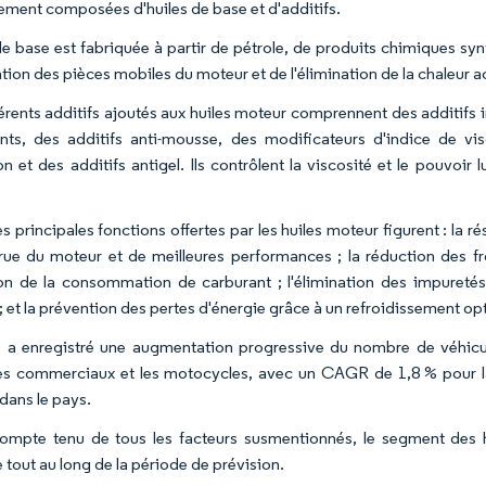
ement composées d'huiles de base et d'additifs.
 de base est fabriquée à partir de pétrole, de produits chimiques syn
cation des pièces mobiles du moteur et de l'élimination de la chaleur
férents additifs ajoutés aux huiles moteur comprennent des additifs i
nts, des additifs anti-mousse, des modificateurs d'indice de visc
n et des additifs antigel. Ils contrôlent la viscosité et le pouvoir 
s principales fonctions offertes par les huiles moteur figurent : la r
rue du moteur et de meilleures performances ; la réduction des fr
on de la consommation de carburant ; l'élimination des impuretés e
; et la prévention des pertes d'énergie grâce à un refroidissement op
 a enregistré une augmentation progressive du nombre de véhicules
es commerciaux et les motocycles, avec un CAGR de 1,8 % pour l
dans le pays.
compte tenu de tous les facteurs susmentionnés, le segment des h
 tout au long de la période de prévision.