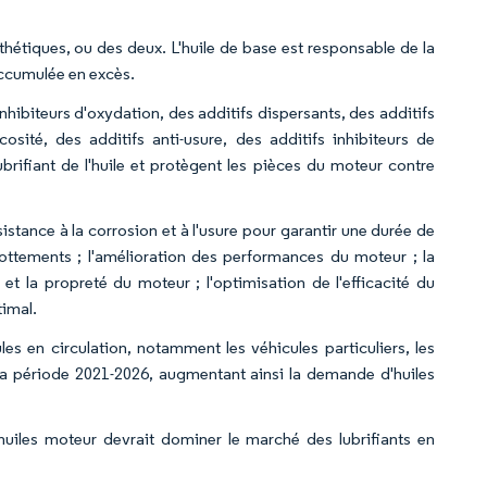
thétiques, ou des deux. L'huile de base est responsable de la
 accumulée en excès.
nhibiteurs d'oxydation, des additifs dispersants, des additifs
osité, des additifs anti-usure, des additifs inhibiteurs de
lubrifiant de l'huile et protègent les pièces du moteur contre
ésistance à la corrosion et à l'usure pour garantir une durée de
ottements ; l'amélioration des performances du moteur ; la
t la propreté du moteur ; l'optimisation de l'efficacité du
timal.
 en circulation, notamment les véhicules particuliers, les
a période 2021-2026, augmentant ainsi la demande d'huiles
uiles moteur devrait dominer le marché des lubrifiants en