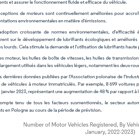
nts et assurer le fonctionnement fluide et efficace du véhicule.
ceptions de moteurs sont continuellement améliorées pour accroîtr
ntations environnementales en matière d'émissions.
adoption croissante de normes environnementales, d'efficacité én
rent sur le développement de lubrifiants écologiques et améliorés
s lourds. Cela stimule la demande et l'utilisation de lubrifiants haut
es moteur, les huiles de boîte de vitesses, les huiles de transmission
 largement utilisés dans les véhicules légers, notamment les deux-roues
es dernières données publiées par l'Association polonaise de l'indu
de véhicules à moteur immatriculés. Par exemple, 8 699 voitures pa
e janvier 2023, représentant une augmentation de 48 % par rapport à
compte tenu de tous les facteurs susmentionnés, le secteur aut
nts en Pologne au cours de la période de prévision.