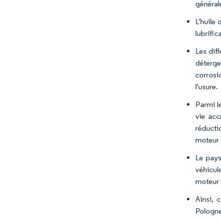
général
L'huile
lubrifi
Les dif
déterge
corrosio
l'usure.
Parmi le
vie acc
réducti
moteur 
Le pays
véhicul
moteur 
Ainsi, 
Pologne