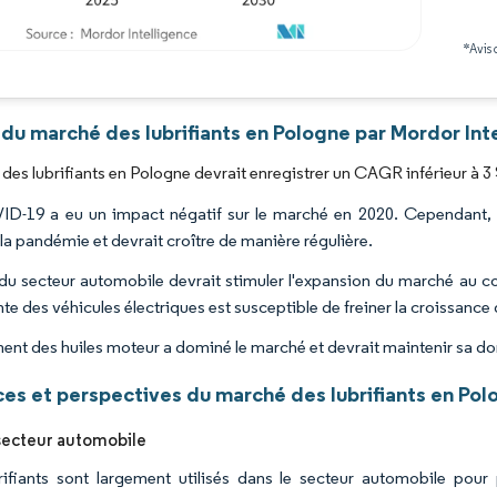
*Avis 
Image © Mordor Intelligence. La réutilisation nécessite une attribution sous CC BY 4.0
du marché des lubrifiants en Pologne par Mordor Int
des lubrifiants en Pologne devrait enregistrer un CAGR inférieur à 3 
D-19 a eu un impact négatif sur le marché en 2020. Cependant, 
la pandémie et devrait croître de manière régulière.
 du secteur automobile devrait stimuler l'expansion du marché au co
nte des véhicules électriques est susceptible de freiner la croissance
ent des huiles moteur a dominé le marché et devrait maintenir sa do
es et perspectives du marché des lubrifiants en Pol
secteur automobile
rifiants sont largement utilisés dans le secteur automobile pour