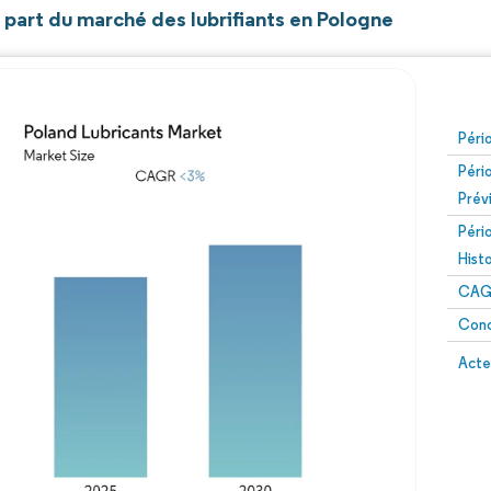
t part du marché des lubrifiants en Pologne
Péri
Péri
Prév
Péri
Hist
CAG
Conc
Acte