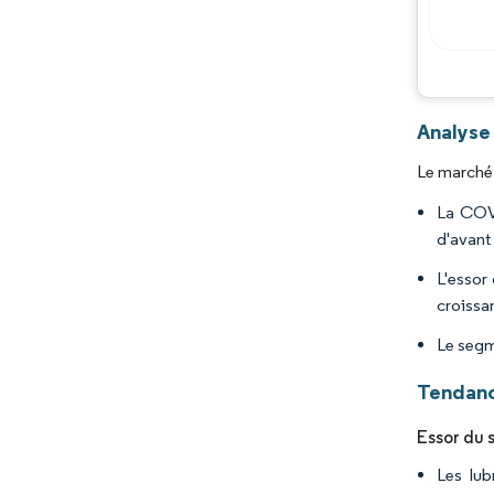
Analyse 
Le marché 
La COVI
d'avant 
L'essor
croissa
Le segm
Tendanc
Essor du 
Les lub