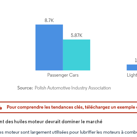
or Intelligence. La réutilisation nécessite une attribution sous CC BY 4.0.
t des huiles moteur devrait dominer le marché
les moteur sont largement utilisées pour lubrifier les moteurs à comb