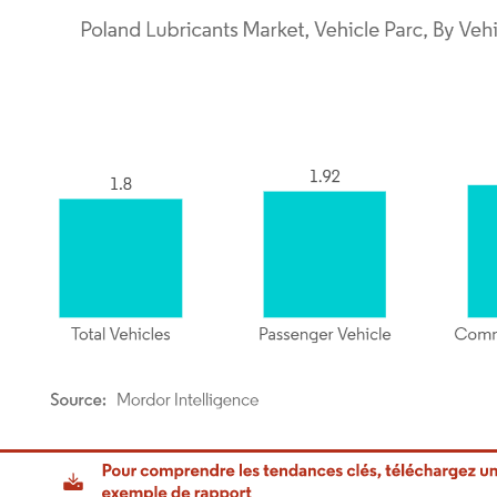
or Intelligence. La réutilisation nécessite une attribution sous CC BY 4.0.