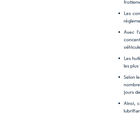
frotteme
Les con
régleme
Avec l'
concent
véhicule
Les huil
les plus
Selon l
nombre 
jours d
Ainsi, 
lubrifia