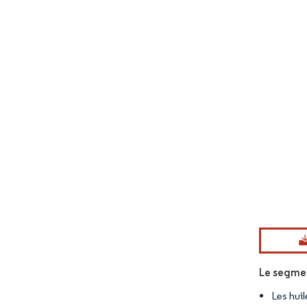
Image © Mord
Le segmen
Les hui