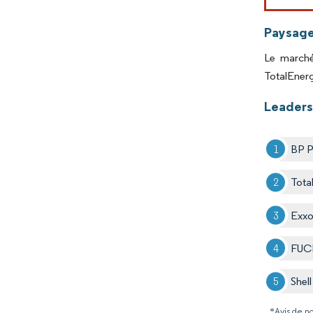
Paysage
Le marché
TotalEnerg
Leaders 
BP P
Tota
Exxo
FUC
Shell
*Avis de no