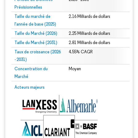
Prévisionnelles
Taille du marché de
2.16 Milliards de dollars
l'année de base (2025)
Taille du Marché (2026)
2.25 Milliards de dollars
Taille du Marché (2031)
2.81 Milliards de dollars
Taux de croissance (2026
4.55% CAGR
- 2031)
Concentration du
Moyen
Marché
Image © Mordor Intelligence. La réutilisation nécessite une attribution sous CC 
Acteurs majeurs