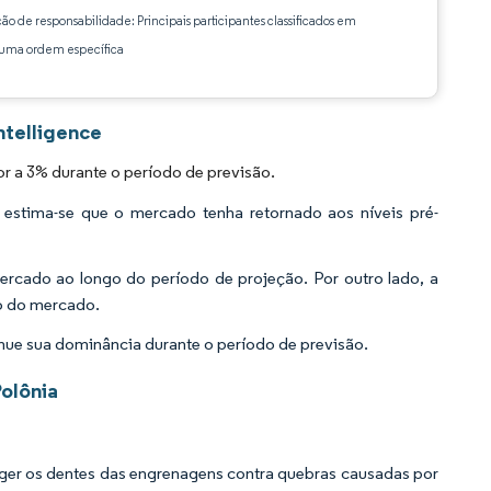
ção de responsabilidade: Principais participantes classificados em
ma ordem específica
ntelligence
r a 3% durante o período de previsão.
stima-se que o mercado tenha retornado aos níveis pré-
ercado ao longo do período de projeção. Por outro lado, a
to do mercado.
nue sua dominância durante o período de previsão.
olônia
eger os dentes das engrenagens contra quebras causadas por