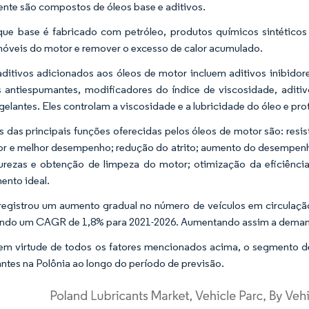
nte são compostos de óleos base e aditivos.
ue base é fabricado com petróleo, produtos químicos sintéticos
óveis do motor e remover o excesso de calor acumulado.
aditivos adicionados aos óleos de motor incluem aditivos inibidore
s antiespumantes, modificadores do índice de viscosidade, aditivo
gelantes. Eles controlam a viscosidade e a lubricidade do óleo e p
 das principais funções oferecidas pelos óleos de motor são: resist
r e melhor desempenho; redução do atrito; aumento do desempen
rezas e obtenção de limpeza do motor; otimização da eficiênci
mento ideal.
registrou um aumento gradual no número de veículos em circulação,
ando um CAGR de 1,8% para 2021-2026. Aumentando assim a demand
em virtude de todos os fatores mencionados acima, o segmento d
cantes na Polônia ao longo do período de previsão.