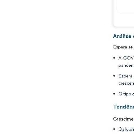
Análise 
Espera-se 
A COVI
pandemi
Espera-
crescen
O tipo 
Tendênc
Crescime
Os lubr