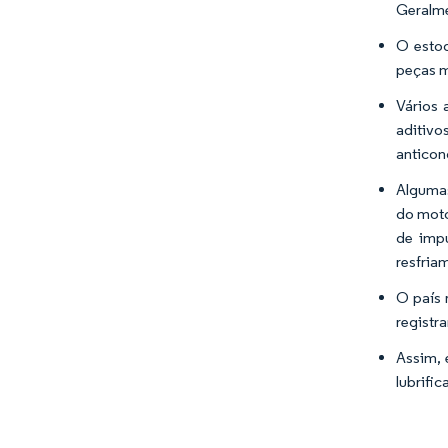
Geralme
O estoq
peças m
Vários 
aditivo
anticon
Algumas
do moto
de impu
resfria
O país 
registr
Assim, 
lubrifi