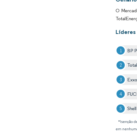
O Mercado
TotalEnerg
Líderes 
BP P
Tota
Exxo
FUC
Shell
*Isenção de
em nenhuma