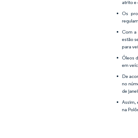
atrito e
Os pro
regulam
Com a c
estão s
para ve
Óleos d
em veíc
De acor
no núme
de jane
Assim, 
na Polô