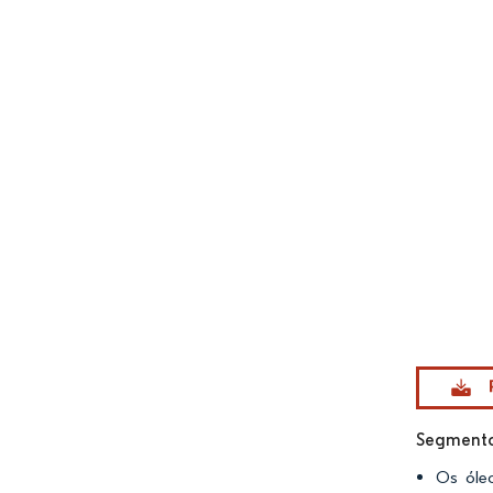
Imagem © Mo
Segmento
Os óleo