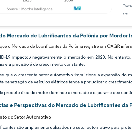
*Isen
nenhu
Imagem © Mordor Intelligence. O reuso requer atribuição conforme CC BY 4.0.
do Mercado de Lubrificantes da Polônia por Mordor I
que o Mercado de Lubrificantes da Polônia registre um CAGR inferio
D-19 impactou negativamente o mercado em 2020. No entanto, e
a e a previsão é de crescimento constante.
se que o crescente setor automotivo impulsione a expansão do m
te penetração de veículos elétricos tende a prejudicar o crescimen
de produto óleo de motor dominou o mercado e espera-se que conti
ias e Perspectivas do Mercado de Lubrificantes da P
nto do Setor Automotivo
ificantes são amplamente utilizados no setor automotivo para prot