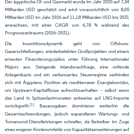
Der ägyptische Öl- und Gasmarkt wurde im Jahr 2025 auf 7,54
Milliarden USD geschätzt und wird voraussichtlich von 8,05
Milliarden USD im Jahr 2026 auf 11,18 Milliarden USD bis 2031
anwachsen, mit einer CAGR von 6,78 % während des
Prognosezeitraums (2026–2031).
Die Investitionsdynamik geht von Offshore-
Gaserschließungen, wiederbelebten Großprojekten und einem
erneuten Finanzierungszyklus unter Führung internationaler
Majors aus. Steigende Inlandsnachfrage, eine reifende
Anlagenbasis und ein verbessertes Steuerregime verbinden
sich mit Ägyptens Position als mediterraner Energiekorridor,
um Upstream-Kapitalflüsse aufrechtzuerhalten – selbst wenn
das Land in Spitzenlastmonaten zeitweise auf LNG-Importe
[1]
zurückgreift.
Bauausgaben dominieren weiterhin die
Gesamtaufwendungen, jedoch expandieren Wartungs- und
Turnaround-Dienstleistungen schneller, da Betreiber im Zuge
eines engeren Kostenumfelds von Kapazitätserweiterungen auf