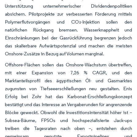
Unterstützung unternehmerischer Dividendenpolitiken
absichern. Pilotprojekte zur verbesserten Förderung mittels
Polymerflutvorgängen und CO₂-Injektion sollen den
natürlichen Rückgang bremsen. Wasserknappheit und
Einschränkungen bei der Gasrückführung begrenzen jedoch
das skalierbare Aufwärtspotenzial und machen die meisten
Onshore-Zusätze in Bezug auf Volumen marginal.
Offshore-Flächen sollen das Onshore-Wachstum übertreffen,
mit einer Expansion von 7,26 % CAGR, und den
Marktanteilsprofil des ägyptischen Öl- und Gasmarktes
zugunsten von Tiefseeerschließungen neu gestalten. Enis
Erfolg bei Zohr hat das Karbonat-Erschließungskonzept
bestätigt und das Interesse an Vergaberunden für angrenzende
Blöcke geweckt. Obwohl die Investitionsintensität höher ist –
Subsea-Bäume, FPSOs und hochspezialisierte Jack-ups
treiben die Tagesraten nach oben –, entstehen durch
gemeinsam genutzte Exportpipelines und