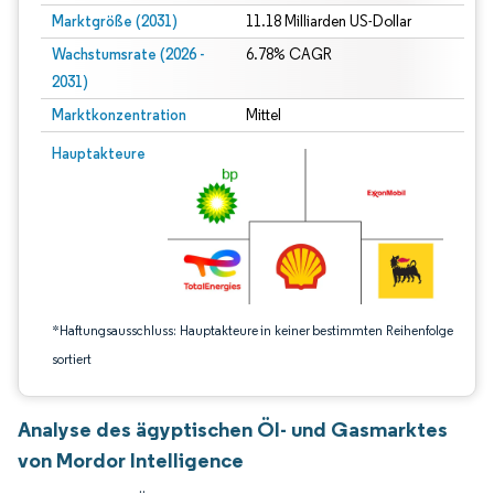
Marktgröße (2031)
11.18 Milliarden US-Dollar
Wachstumsrate (2026 -
6.78% CAGR
2031)
Marktkonzentration
Mittel
Bild © Mordor Intelligence. Wiederverwendung erfordert Namensnennung gem
Hauptakteure
*Haftungsausschluss: Hauptakteure in keiner bestimmten Reihenfolge
sortiert
Analyse des ägyptischen Öl- und Gasmarktes
von Mordor Intelligence