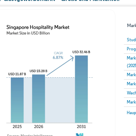
Mark
Stud
Prog
Mark
(202
Mark
Mark
Bild © Mordor Intelligence. Wiederverwendung erfor
Wach
Mark
Bild 
Haup