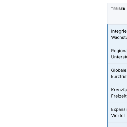
TREIBER
Integri
Wachst
Region
Unters
Globale
kurzfri
Kreuzfa
Freizei
Expansi
Viertel