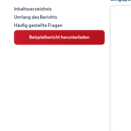
Inhaltsverzeichnis
Marktgröße und -anteil
Umfang des Berichts
Häufig gestellte Fragen
Marktanalyse
Trends und Einblicke
Segmentanalyse
Geografische Analyse
Wettbewerbslandschaft
Hauptakteure
Branchenentwicklungen