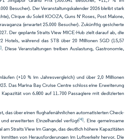
 F1 Singapur Grand Prix (300.641 Besucher, +11,7 % im
0 Besucher). Der Veranstaltungskalender 2026 bleibt stark
chte), Cirque du Soleil KOOZA, Guns N' Roses, Post Malone,
ravaganza (erwartet 25.000 Besucher). Zukünftig gesicherte
. Der geplante Straits View MICE-Hub zielt darauf ab, die
22 Hotels, während das STB über 20 Millionen SGD (15,57
]
. Diese Veranstaltungen treiben Auslastung, Gastronomie,
anläufen (+10 % im Jahresvergleich) und über 2,0 Millionen
23. Das Marina Bay Cruise Centre schloss eine Erweiterung
 Kapazität von 6.800 auf 11.700 Passagiere mit dedizierten
t, das über einen flughafenähnlichen automatisierten Check-
[4]
und erweiterten Einzelhandel verfügt
. Eine gemeinsame
nal am Straits View im Gange, das deutlich höhere Kapazitäten
 inmitten von Herausforderungen im Luftverkehr hervor. Die