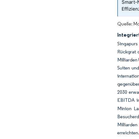
Smart-N
Effizie
Quelle: Mo
Integrie
Singapurs 
Rückgrat 
Milliarden
Suiten und
internatio
gegenüber 
2030 erwa
EBITDA im
Minion La
Besucherd
Milliarden
erreichten