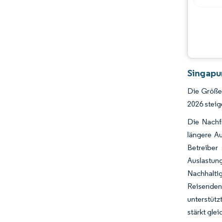
Singapu
Die Größe 
2026 steig
Die Nachf
längere A
Betreiber 
Auslastu
Nachhaltig
Reisenden
unterstütz
stärkt gle