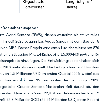
KI-gestützte
Langfristig (≥ 4
Hotelcluster
Jahre)
er Besucherausgaben
ts World Sentosa (RWS), dienen weiterhin als strukturelles
. Im Juli 2025 begann Las Vegas Sands mit dem Bau der 8
g von MBS. Dieses Projekt wird einen Luxushotelturm mit 570
tfuß erstklassige MICE-Fläche, eine 15.000-Plätze-Arena für
delsangebote hinzufügen. Die Entwicklungskosten haben sich
2019 mehr als verdoppelt. Die Fertigstellung wird bis Juni
 von 1,5 Milliarden USD im ersten Quartal 2026, wobei das
[1]
en Tourismus
. Bei RWS umfassten die Eröffnungen 2025
stellte Greater Sentosa-Masterplan zielt darauf ab, den
 ersten Quartal 2026 um 22,8 % im Jahresvergleich auf 2
it 32,8 Milliarden SGD (25,54 Milliarden USD) einen Rekord