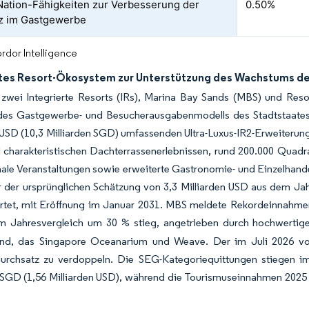
ation-Fähigkeiten zur Verbesserung der
0.50%
nz im Gastgewerbe
rdor Intelligence
rtes Resort-Ökosystem zur Unterstützung des Wachstums d
zwei Integrierte Resorts (IRs), Marina Bay Sands (MBS) und Resor
des Gastgewerbe- und Besucherausgabenmodells des Stadtstaates
 USD (10,3 Milliarden SGD) umfassenden Ultra-Luxus-IR2-Erweiterun
 charakteristischen Dachterrassenerlebnissen, rund 200.000 Quadra
nale Veranstaltungen sowie erweiterte Gastronomie- und Einzelhan
der ursprünglichen Schätzung von 3,3 Milliarden USD aus dem Jahr 
rtet, mit Eröffnung im Januar 2031. MBS meldete Rekordeinnahmen
 Jahresvergleich um 30 % stieg, angetrieben durch hochwertig
nd, das Singapore Oceanarium und Weave. Der im Juli 2026 vorge
urchsatz zu verdoppeln. Die SEG-Kategoriequittungen stiegen im
 SGD (1,56 Milliarden USD), während die Tourismuseinnahmen 2025 m
.