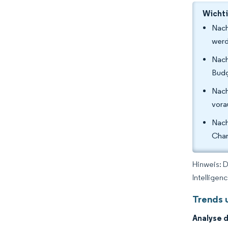
Wichti
Nach
werd
Nach
Budg
Nach
vora
Nach
Chan
Hinweis: 
Intelligen
Trends 
Analyse 