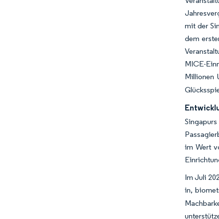
Veranstal
Jahresver
mit der Si
dem erste
Veranstal
MICE-Einn
Millionen 
Glücksspie
Entwickl
Singapurs 
Passagier
im Wert v
Einrichtun
Im Juli 20
in, biome
Machbarkei
unterstüt