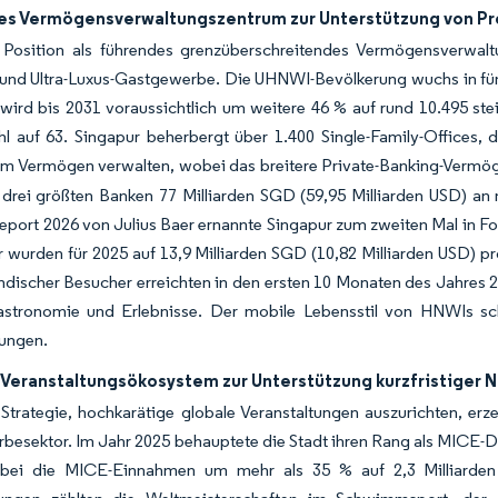
es Vermögensverwaltungszentrum zur Unterstützung von 
 Position als führendes grenzüberschreitendes Vermögensverwalt
und Ultra-Luxus-Gastgewerbe. Die UHNWI-Bevölkerung wuchs in fünf
wird bis 2031 voraussichtlich um weitere 46 % auf rund 10.495 ste
l auf 63. Singapur beherbergt über 1.400 Single-Family-Offices, 
m Vermögen verwalten, wobei das breitere Private-Banking-Vermöge
 drei größten Banken 77 Milliarden SGD (59,95 Milliarden USD) a
Report 2026 von Julius Baer ernannte Singapur zum zweiten Mal in Fo
 wurden für 2025 auf 13,9 Milliarden SGD (10,82 Milliarden USD) p
ndischer Besucher erreichten in den ersten 10 Monaten des Jahres 
astronomie und Erlebnisse. Der mobile Lebensstil von HNWIs sch
tungen.
 Veranstaltungsökosystem zur Unterstützung kurzfristiger 
Strategie, hochkarätige globale Veranstaltungen auszurichten, erz
esektor. Im Jahr 2025 behauptete die Stadt ihren Rang als MICE-Des
bei die MICE-Einnahmen um mehr als 35 % auf 2,3 Milliarden 