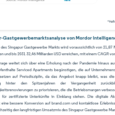
*Haft
r-Gastgewerbemarktsanalyse von Mordor Intelligen
des Singapur Gastgewerbe Markts wird voraussichtlich von 21,87 Mi
en und bis 2031 32,46 Milliarden USD erreichen, mit einem CAGR v
rage weitet sich über eine Erholung nach der Pandemie hinaus au
ufenthalte Serviced Apartments begünstigen, die auf Unternehmen
setzen auf Preisdisziplin, da das Angebot knapp bleibt, was die 
ng hinter den Spitzenjahren der Vergangenheit zurückb
keitsrenovierungen zu priorisieren, die die Betriebsmargen verbes
 für zertifizierte Unterkünfte in Einklang stehen. Die digitale 
t eine bessere Konversion auf brand.com und kontaktlose Erlebniss
ichzeitig den langfristigen Umsatzmix des Singapur Gastgewerbe Mar