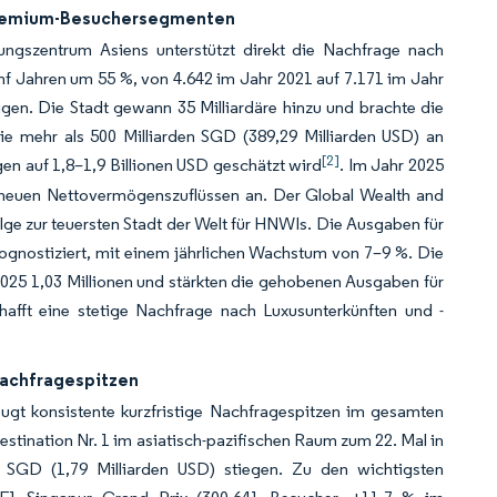
Premium-Besuchersegmenten
ungszentrum Asiens unterstützt direkt die Nachfrage nach
 Jahren um 55 %, von 4.642 im Jahr 2021 auf 7.171 im Jahr
igen. Die Stadt gewann 35 Milliardäre hinzu und brachte die
die mehr als 500 Milliarden SGD (389,29 Milliarden USD) an
[2]
n auf 1,8–1,9 Billionen USD geschätzt wird
. Im Jahr 2025
n neuen Nettovermögenszuflüssen an. Der Global Wealth and
lge zur teuersten Stadt der Welt für HNWIs. Die Ausgaben für
rognostiziert, mit einem jährlichen Wachstum von 7–9 %. Die
2025 1,03 Millionen und stärkten die gehobenen Ausgaben für
afft eine stetige Nachfrage nach Luxusunterkünften und -
Nachfragespitzen
eugt konsistente kurzfristige Nachfragespitzen im gesamten
tination Nr. 1 im asiatisch-pazifischen Raum zum 22. Mal in
SGD (1,79 Milliarden USD) stiegen. Zu den wichtigsten