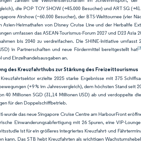
tungen zählten die Weltmeisterschaften im Schwimmsport, der
gleich), die POP TOY SHOW (>45.000 Besucher) und ART SG (>41.00
ngapore Airshow (~60.000 Besucher), der BTS-Welttournee (vier Nä
n Asien-Heimathafen von Disney Cruise Line und der Herbalife Ext
tungen umfassen das ASEAN-Tourismus-Forum 2027 und D23 Asia 2027
ahmen bis 2040 zu verdreifachen. Die SHINE-Initiative umfasst 
[3
USD) in Partnerschaften und neue Fördermittel bereitgestellt hat
l und Einzelhandelsausgaben an.
ung des Kreuzfahrthubs zur Stärkung des Freizeittourismus
Kreuzfahrtsektor erzielte 2025 starke Ergebnisse mit 375 Schiffs
bewegungen (+9 % im Jahresvergleich), dem höchsten Stand seit 20
on 40 Millionen SGD (31,14 Millionen USD) ab und verdoppelte die
gen für den Doppelschiffbetrieb.
26 wurde das neue Singapore Cruise Centre am HarbourFront eröffne
trische Einwanderungsabfertigung mit 26 Spuren, eine VIP-Lounge 
tsstudie ist für ein größeres integriertes Kreuzfahrt- und Fährtermi
zen kann. Das STB hebt Kreuzfahrten als wichtigen Wachstumshebel