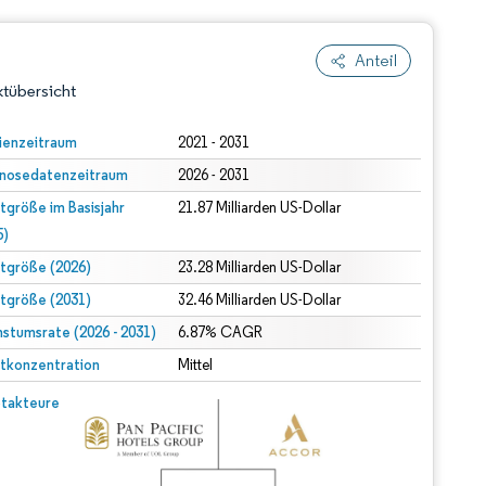
Anteil
tübersicht
ienzeitraum
2021 - 2031
nosedatenzeitraum
2026 - 2031
tgröße im Basisjahr
21.87 Milliarden US-Dollar
5)
tgröße (2026)
23.28 Milliarden US-Dollar
tgröße (2031)
32.46 Milliarden US-Dollar
dert Namensnennung gemäß CC BY 4.0.
stumsrate (2026 - 2031)
6.87% CAGR
tkonzentration
Mittel
© Mordor Intelligence. Wiederverwendung erfordert Namensnennung gemäß CC BY 4.0.
takteure