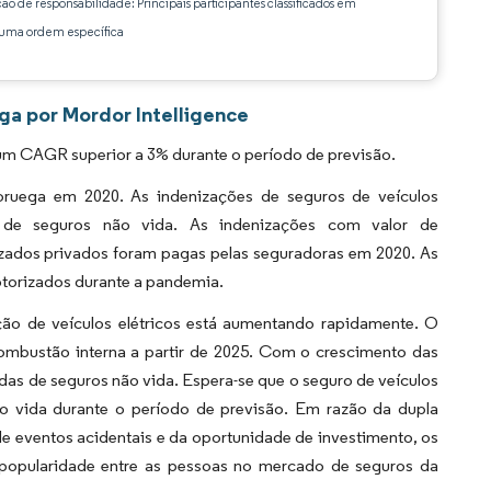
ção de responsabilidade: Principais participantes classificados em
ma ordem específica
ga por Mordor Intelligence
um CAGR superior a 3% durante o período de previsão.
ruega em 2020. As indenizações de seguros de veículos
s de seguros não vida. As indenizações com valor de
zados privados foram pagas pelas seguradoras em 2020. As
otorizados durante a pandemia.
ão de veículos elétricos está aumentando rapidamente. O
ombustão interna a partir de 2025. Com o crescimento das
ndas de seguros não vida. Espera-se que o seguro de veículos
ão vida durante o período de previsão. Em razão da dupla
de eventos acidentais e da oportunidade de investimento, os
popularidade entre as pessoas no mercado de seguros da