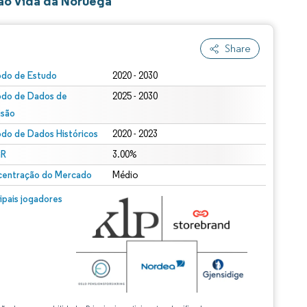
ão Vida da Noruega
Share
odo de Estudo
2020 - 2030
odo de Dados de
2025 - 2030
isão
odo de Dados Históricos
2020 - 2023
R
3.00%
entração do Mercado
Médio
cipais jogadores