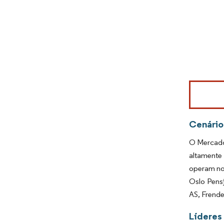
Imagem © Mo
Cenário
O Mercado
altamente 
operam no 
Oslo Pensj
AS, Frende
Líderes