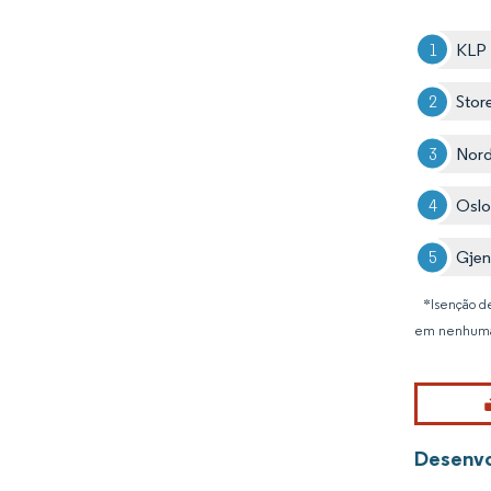
KLP
Stor
Nord
Oslo
Gjen
*Isenção de
em nenhuma
Desenvo