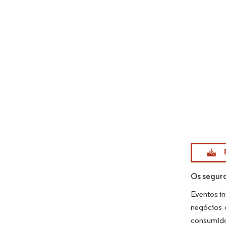
Imagem © Mo
Os seguro
Eventos i
negócios o
consumido