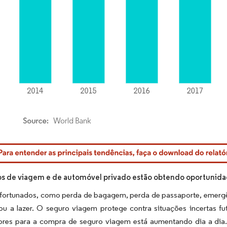
rdor Intelligence. O reuso requer atribuição conforme CC BY 4.0.
s de viagem e de automóvel privado estão obtendo oportunidad
nfortunados, como perda de bagagem, perda de passaporte, emergên
u a lazer. O seguro viagem protege contra situações incertas fut
res para a compra de seguro viagem está aumentando dia a dia.