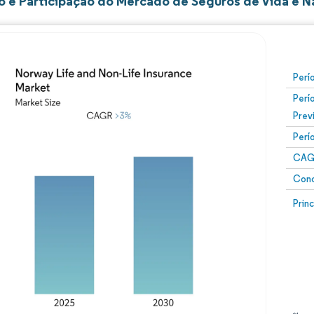
 e Participação do Mercado de Seguros de Vida e N
Perí
Perí
Prev
Perí
CAG
Conc
Prin