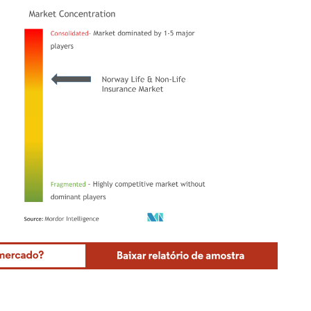
Mordor Intelligence. O reuso requer atribuição conforme CC BY 4.0.