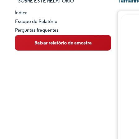
Tamanho
SOBRE ESTE RELATÓRIO
Índice
Panorama do Mercado
Escopo do Relatório
Perguntas frequentes
Visão Geral do Mercado
Principais Tendências de Mercado
Panorama competitivo
Desenvolvimentos da indústria