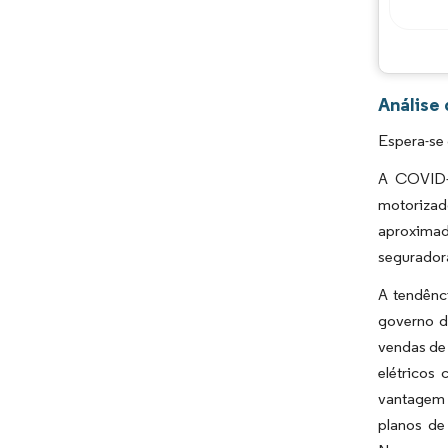
Análise
Espera-se 
A COVID-1
motoriza
aproximad
seguradora
A tendênc
governo d
vendas de 
elétricos
vantagem d
planos de