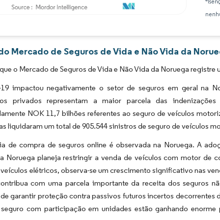
*Isen
nenhu
Imagem © Mordor Intelligence. O reuso requer atribuição conforme CC BY 4.0.
 do Mercado de Seguros de Vida e Não Vida da Norue
que o Mercado de Seguros de Vida e Não Vida da Noruega registre 
9 impactou negativamente o setor de seguros em geral na No
dos privados representam a maior parcela das indenizaçõe
amente NOK 11,7 bilhões referentes ao seguro de veículos motori
s liquidaram um total de 905.544 sinistros de seguro de veículos m
ia de compra de seguros online é observada na Noruega. A adoç
a Noruega planeja restringir a venda de veículos com motor de c
veículos elétricos, observa-se um crescimento significativo nas ve
 contribua com uma parcela importante da receita dos seguros n
e garantir proteção contra passivos futuros incertos decorrentes 
 seguro com participação em unidades estão ganhando enorme 