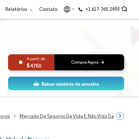
Relatórios
Contato
+1 617-765-2493
4750
guros
Mercado De Seguros De Vida E Não Vida Da Noruega