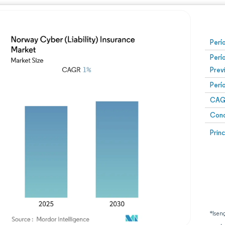
Perí
Perí
Prev
Perí
CAG
Conc
Prin
*Isen