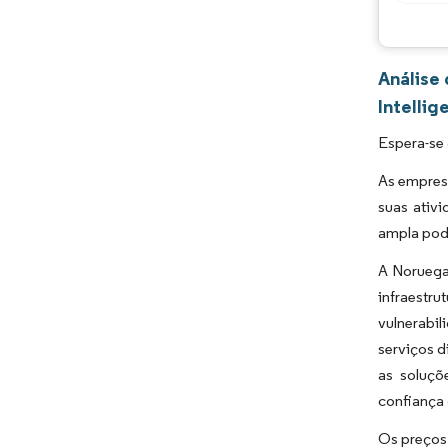
Análise
Intellig
Espera-se
As empresa
suas ativ
ampla pode
A Noruega
infraestr
vulnerabi
serviços d
as soluçõ
confiança 
Os preços 