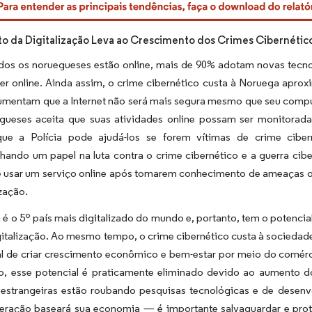
 da Digitalização Leva ao Crescimento dos Crimes Cibernétic
dos os noruegueses estão online, mais de 90% adotam novas tecnol
zer online. Ainda assim, o crime cibernético custa à Noruega ap
umentam que a Internet não será mais segura mesmo que seu comput
gueses aceita que suas atividades online possam ser monitora
que a Polícia pode ajudá-los se forem vítimas de crime cibe
ando um papel na luta contra o crime cibernético e a guerra cibe
 usar um serviço online após tomarem conhecimento de ameaças ou i
ização.
 é o 5º país mais digitalizado do mundo e, portanto, tem o poten
italização. Ao mesmo tempo, o crime cibernético custa à sociedad
l de criar crescimento econômico e bem-estar por meio do comércio
o, esse potencial é praticamente eliminado devido ao aumento do
 estrangeiras estão roubando pesquisas tecnológicas e de desen
eração baseará sua economia — é importante salvaguardar e prote