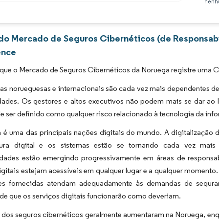
nenhu
Imagem © Mordor Intelligence. O reuso requer atribuição conforme CC BY 4.0.
 do Mercado de Seguros Cibernéticos (de Responsabi
ence
 que o Mercado de Seguros Cibernéticos da Noruega registre uma C
s norueguesas e internacionais são cada vez mais dependentes de 
idades. Os gestores e altos executivos não podem mais se dar ao 
 ser definido como qualquer risco relacionado à tecnologia da inf
 é uma das principais nações digitais do mundo. A digitalização
utura digital e os sistemas estão se tornando cada vez mai
lidades estão emergindo progressivamente em áreas de responsab
igitais estejam acessíveis em qualquer lugar e a qualquer momento
es fornecidas atendam adequadamente às demandas de seguran
de que os serviços digitais funcionarão como deveriam.
dos seguros cibernéticos geralmente aumentaram na Noruega, enqua