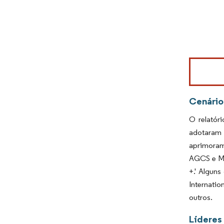
Imagem © Mo
Cenário
O relatór
adotaram
aprimoram
AGCS e Mu
+.' Algun
Internatio
outros.
Líderes