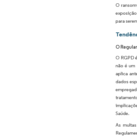
O ransomw
exposição
para serem
Tendênc
O Regula
O RGPD é 
não é um 
aplica an
dados espe
empregador
tratament
implicaçõ
Saúde.
As multas
Regulamen