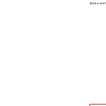
área e aum
Imagem © Mo