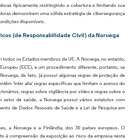
as tipicamente restringindo a cobertura e limitando sua
adoras demonstrem uma sólida estratégia de cibersegurança
ondições disponíveis.
cos (de Responsabilidade Civil) da Noruega
 em todos os Estados-membros da UE. A Noruega, no entanto,
opeu (EEE), e um procedimento diferente, portanto, se
 Noruega, de fato, já possui algumas regras de proteção de
têm 'inter alia' regras específicas que limitam o acesso do
ionários, regras sobre vigilância por vídeo e regras sobre o
o setor de saúde, a Noruega possui vários estatutos com
mento de Dados Pessoais de Saúde e a Lei de Pesquisa em
s, a Noruega e a Finlândia, dos 30 países europeus. O
to à compreensão da exposição ao risco da empresa nesta