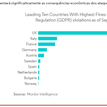
entará significativamente as consequências econômicas dos ataque
rdor Intelligence. O reuso requer atribuição conforme CC BY 4.0.