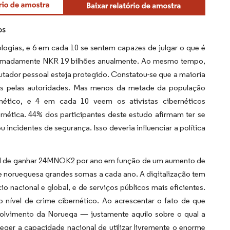
os
ogias, e 6 em cada 10 se sentem capazes de julgar o que é
roximadamente NKR 19 bilhões anualmente. Ao mesmo tempo,
ador pessoal esteja protegido. Constatou-se que a maioria
das pelas autoridades. Mas menos da metade da população
rnético, e 4 em cada 10 veem os ativistas cibernéticos
rnética. 44% dos participantes deste estudo afirmam ter se
ncidentes de segurança. Isso deveria influenciar a política
cial de ganhar 24MNOK2 por ano em função de um aumento de
e norueguesa grandes somas a cada ano. A digitalização tem
 nacional e global, e de serviços públicos mais eficientes.
 nível de crime cibernético. Ao acrescentar o fato de que
volvimento da Noruega — justamente aquilo sobre o qual a
ger a capacidade nacional de utilizar livremente o enorme