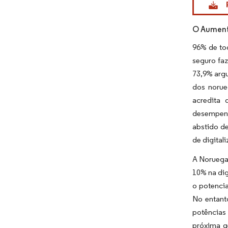
O Aumento
96% de to
seguro fa
73,9% arg
dos norue
acredita 
desempenh
abstido de
de digital
A Noruega
10% na dig
o potencia
No entant
potências
próxima g