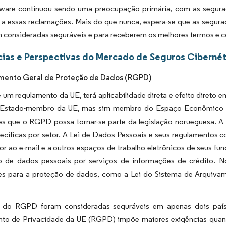
are continuou sendo uma preocupação primária, com as segurador
 a essas reclamações. Mais do que nunca, espera-se que as segur
 consideradas seguráveis e para receberem os melhores termos e c
ias e Perspectivas do Mercado de Seguros Cibernéti
mento Geral de Proteção de Dados (RGPD)
um regulamento da UE, terá aplicabilidade direta e efeito direto
Estado-membro da UE, mas sim membro do Espaço Econômico Eur
tes que o RGPD possa tornar-se parte da legislação norueguesa. A
cíficas por setor. A Lei de Dados Pessoais e seus regulamentos con
 ao e-mail e a outros espaços de trabalho eletrônicos de seus func
o de dados pessoais por serviços de informações de crédito. N
es para a proteção de dados, como a Lei do Sistema de Arquiva
 do RGPD foram consideradas seguráveis em apenas dois paíse
to de Privacidade da UE (RGPD) impõe maiores exigências quan