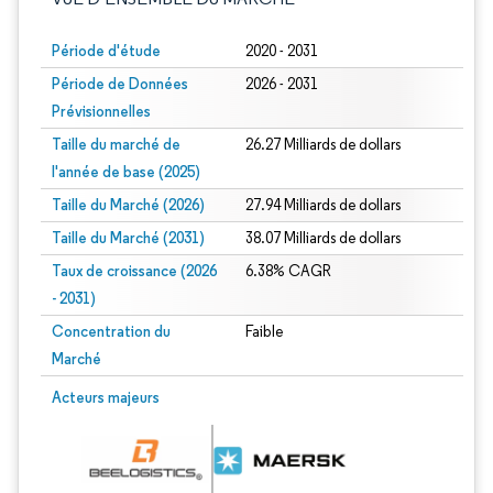
Période d'étude
2020 - 2031
Période de Données
2026 - 2031
Prévisionnelles
Taille du marché de
26.27 Milliards de dollars
l'année de base (2025)
Taille du Marché (2026)
27.94 Milliards de dollars
Taille du Marché (2031)
38.07 Milliards de dollars
Taux de croissance (2026
6.38% CAGR
- 2031)
Concentration du
Faible
Marché
Image © Mordor Intelligence. La réutilisation nécessite une attribution sous CC 
Acteurs majeurs