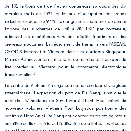
de 191 millions de t de fret en conteneurs au cours des dix
premiers mois de 2024, et le taux d'occupation des zones
industrielles dépasse 92 %. La congestion aux heures de pointe
impose des surcharges de 150 à 200 USD par conteneur,
orientant les expéditeurs vers des dépôts intérieurs et des
créneaux nocturnes. La région sert de tremplin vers l'ASEAN,
GEODIS intégrant le Vietnam dans ses corridors Singapour-
Malaisie-Chine, renforçant la taille du marché du transport de
fret routier au Vietnam pour le commerce électronique
[3]
transfrontalier
.
Le centre du Vietnam émerge comme un corridor stratégique
intermédiaire. L'expansion du port de Da Nang, ainsi que le
parc de 167 hectares de Sumitomo à Thanh Hoa, créent de
nouveaux volumes. Vietnam Post Logistics positionne des
centres à Nghe An et Da Nang pour capter les trajets de retour
en milieu de flux, améliorant l'utilisation de la flotte. Les récoltes
de café et de noix de cajou injectent des pics saisonniers, de