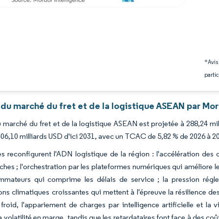
*Avis
partic
du marché du fret et de la logistique ASEAN par Mor
du marché du fret et de la logistique ASEAN est projetée à 288,24 mi
406,10 milliards USD d'ici 2031, avec un TCAC de 5,82 % de 2026 à 2
s reconfigurent l'ADN logistique de la région : l'accélération des d
ches ; l'orchestration par les plateformes numériques qui améliore le 
mmateurs qui comprime les délais de service ; la pression régle
ons climatiques croissantes qui mettent à l'épreuve la résilience de
froid, l'appariement de charges par intelligence artificielle et la
la volatilité en marge, tandis que les retardataires font face à des 