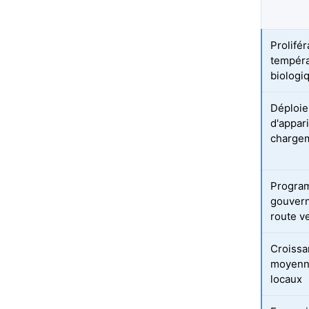
Prolifé
tempéra
biologi
Déploie
d'appar
chargem
Program
gouvern
route ve
Croissa
moyenne
locaux