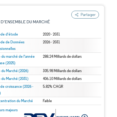
Partager
 D’ENSEMBLE DU MARCHÉ
ode d'étude
2020 - 2031
ode de Données
2026 - 2031
isionnelles
le du marché de l'année
288.24 Milliards de dollars
ase (2025)
le du Marché (2026)
305.98 Milliards de dollars
e attribution sous CC BY 4.0.
le du Marché (2031)
406.10 Milliards de dollars
 de croissance (2026 -
5.82% CAGR
)
entration du Marché
Faible
© Mordor Intelligence. La réutilisation nécessite une attribution sous CC BY 4.0.
urs majeurs