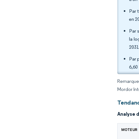
Par 
en 2
Par s
la l
2031
Par 
6,60
Remarque :
Mordor Int
Tendanc
Analyse 
MOTEUR