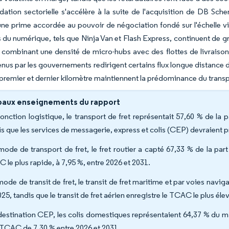
dation sectorielle s'accélère à la suite de l'acquisition de DB Sch
une prime accordée au pouvoir de négociation fondé sur l'échelle v
fs du numérique, tels que Ninja Van et Flash Express, continuent de gr
n combinant une densité de micro-hubs avec des flottes de livraison
enus par les gouvernements redirigent certains flux longue distance de
remier et dernier kilomètre maintiennent la prédominance du transpo
paux enseignements du rapport
fonction logistique, le transport de fret représentait 57,60 % de la
is que les services de messagerie, express et colis (CEP) devraient 
mode de transport de fret, le fret routier a capté 67,33 % de la part 
 le plus rapide, à 7,95 %, entre 2026 et 2031.
mode de transit de fret, le transit de fret maritime et par voies navi
25, tandis que le transit de fret aérien enregistre le TCAC le plus éle
destination CEP, les colis domestiques représentaient 64,37 % du ma
 TCAC de 7,30 % entre 2026 et 2031.