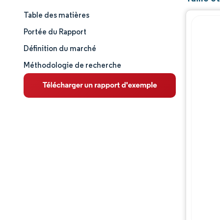
Table des matières
Taille et part de marché
Portée du Rapport
Analyse du marché
Définition du marché
Méthodologie de recherche
Tendances et perspectives
Analyse des segments
Analyse géographique
Paysage concurrentiel
Acteurs majeurs
Évolutions de l'industrie