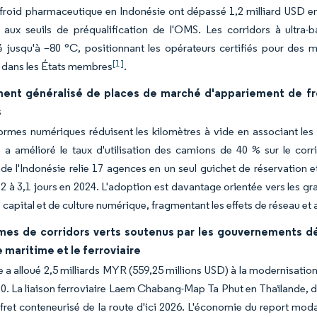
froid pharmaceutique en Indonésie ont dépassé 1,2 milliard USD en 
 aux seuils de préqualification de l'OMS. Les corridors à ultra
é jusqu'à –80 °C, positionnant les opérateurs certifiés pour de
[1]
 dans les États membres
.
ent généralisé de places de marché d'appariement de fr
s
ormes numériques réduisent les kilomètres à vide en associant les 
 a amélioré le taux d'utilisation des camions de 40 % sur le cor
 de l'Indonésie relie 17 agences en un seul guichet de réservation
,2 à 3,1 jours en 2024. L'adoption est davantage orientée vers les gra
 capital et de culture numérique, fragmentant les effets de réseau et a
es de corridors verts soutenus par les gouvernements dépl
maritime et le ferroviaire
e a alloué 2,5 milliards MYR (559,25 millions USD) à la modernisation
30. La liaison ferroviaire Laem Chabang-Map Ta Phut en Thaïlande, d'
fret conteneurisé de la route d'ici 2026. L'économie du report modal