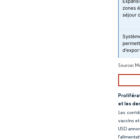
Expansi
zones é
séjour 
Système
permett
d'expor
Source: Mo
Proliféra
et les de
Les corrid
vaccins et
USD annonc
l'alimenta