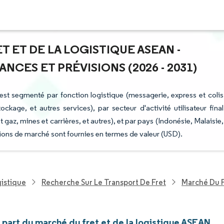
T ET DE LA LOGISTIQUE ASEAN -
NCES ET PRÉVISIONS (2026 - 2031)
est segmenté par fonction logistique (messagerie, express et colis
ockage, et autres services), par secteur d'activité utilisateur final
t gaz, mines et carrières, et autres), et par pays (Indonésie, Malaisie,
ions de marché sont fournies en termes de valeur (USD).
gistique
Recherche Sur Le Transport De Fret
Marché Du F
t part du marché du fret et de la logistique ASEAN