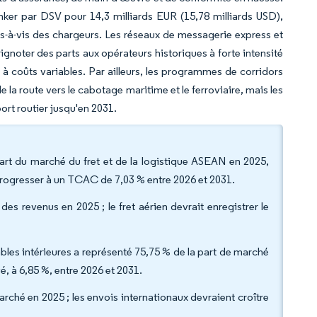
enker par DSV pour 14,3 milliards EUR (15,78 milliards USD),
is-à-vis des chargeurs. Les réseaux de messagerie express et
ignoter des parts aux opérateurs historiques à forte intensité
 à coûts variables. Par ailleurs, les programmes de corridors
 la route vers le cabotage maritime et le ferroviaire, mais les
rt routier jusqu'en 2031.
 part du marché du fret et de la logistique ASEAN en 2025,
progresser à un TCAC de 7,03 % entre 2026 et 2031.
des revenus en 2025 ; le fret aérien devrait enregistrer le
gables intérieures a représenté 75,75 % de la part de marché
vé, à 6,85 %, entre 2026 et 2031.
rché en 2025 ; les envois internationaux devraient croître