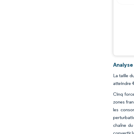
Analyse 
La taille 
atteindre 
Cinq force
zones fran
les conso
perturbati
chaîne du 
convertir 