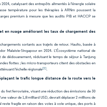
2024, catalysant des entrepôts alimentés à l'énergie solaire
-basse température pour les thérapies à ARNm poussent la
s marges premium à mesure que les audits PIB et HACCP se
et en nuage améliorant les taux de chargement des
chargements sortants aux trajets de retour. Haulio, basée à
ridor Malaisie-Singapour en 2024. L'Écosystème national de
 et de dédouanement, réduisant le temps de séjour à Tanjung
ndes flottes ; les micro-transporteurs citent des obstacles en
[2]
tténuant l'échelle régionale
.
açant le trafic longue distance de la route vers le
 du fret ferroviaire, visant une réduction des émissions de 30
une valeur de 1,8 milliard USD, devrait déplacer 2 millions de
 reste fragile en raison des voies à voie unique, des ports à