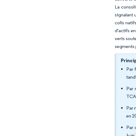
La consoli
signalant 
colis nati
d'actifs e
verts sout
segments p
Princi
Par 
tand
Par 
TCAC
Par 
en 20
Par 
à un