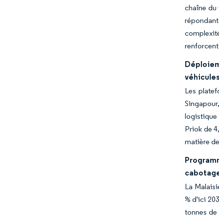
chaîne du 
répondant
complexit
renforcent
Déploiem
véhicule
Les platef
Singapour,
logistique
Priok de 4
matière de
Programm
cabotage 
La Malaisi
% d'ici 20
tonnes de 