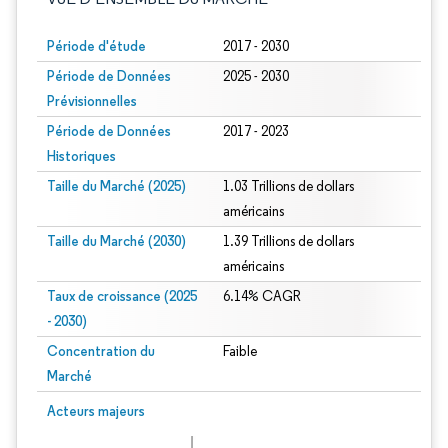
Période d'étude
2017 - 2030
Période de Données
2025 - 2030
Prévisionnelles
Période de Données
2017 - 2023
Historiques
Taille du Marché (2025)
1.03 Trillions de dollars
américains
Taille du Marché (2030)
1.39 Trillions de dollars
américains
Taux de croissance (2025
6.14% CAGR
- 2030)
Concentration du
Faible
Marché
Image © Mordor Intelligence. La réutilisation nécessite une attribution sous CC 
Acteurs majeurs