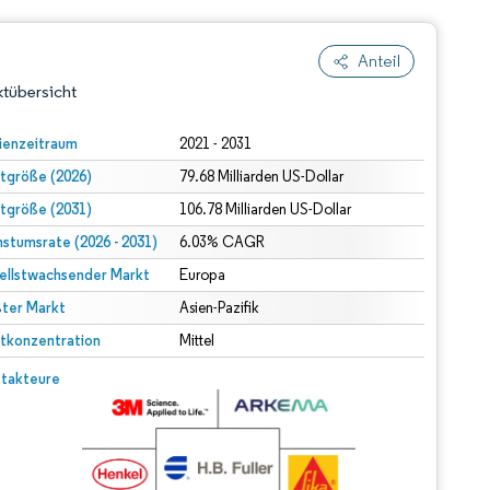
Anteil
tübersicht
ienzeitraum
2021 - 2031
tgröße (2026)
79.68 Milliarden US-Dollar
tgröße (2031)
106.78 Milliarden US-Dollar
stumsrate (2026 - 2031)
6.03% CAGR
ellstwachsender Markt
Europa
ter Markt
dert Namensnennung gemäß CC BY 4.0.
Asien-Pazifik
tkonzentration
Mittel
© Mordor Intelligence. Wiederverwendung erfordert Namensnennung gemäß CC BY 4.0.
takteure