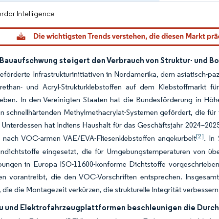
rdor Intelligence
 Bauaufschwung steigert den Verbrauch von Struktur- und B
geförderte Infrastrukturinitiativen in Nordamerika, dem asiatisch
rethan- und Acryl-Strukturklebstoffen auf dem Klebstoffmarkt 
ieben. In den Vereinigten Staaten hat die Bundesförderung in Hö
n schnellhärtenden Methylmethacrylat-Systemen gefördert, die für
. Unterdessen hat Indiens Haushalt für das Geschäftsjahr 2024–20
[2]
 nach VOC-armen VAE/EVA-Fliesenklebstoffen angekurbelt
. In
andichtstoffe eingesetzt, die für Umgebungstemperaturen von übe
bungen in Europa ISO-11600-konforme Dichtstoffe vorgeschrieben
en vorantreibt, die den VOC-Vorschriften entsprechen. Insgesa
, die die Montagezeit verkürzen, die strukturelle Integrität verbesse
u und Elektrofahrzeugplattformen beschleunigen die Durc