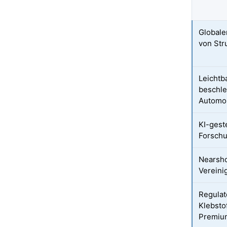
Globale
von Str
Leichtb
beschle
Automob
KI-gest
Forschu
Nearsho
Vereini
Regulat
Klebsto
Premiu