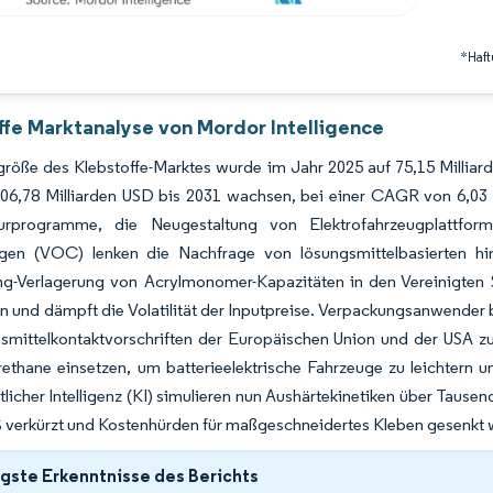
*Haft
ffe Marktanalyse von Mordor Intelligence
röße des Klebstoffe-Marktes wurde im Jahr 2025 auf 75,15 Milliard
106,78 Milliarden USD bis 2031 wachsen, bei einer CAGR von 6,0
kturprogramme, die Neugestaltung von Elektrofahrzeugplattfo
gen (VOC) lenken die Nachfrage von lösungsmittelbasierten hi
ng-Verlagerung von Acrylmonomer-Kapazitäten in den Vereinigten 
en und dämpft die Volatilität der Inputpreise. Verpackungsanwende
smittelkontaktvorschriften der Europäischen Union und der USA zu
rethane einsetzen, um batterieelektrische Fahrzeuge zu leichtern
tlicher Intelligenz (KI) simulieren nun Aushärtekinetiken über Ta
% verkürzt und Kostenhürden für maßgeschneidertes Kleben gesenkt
gste Erkenntnisse des Berichts