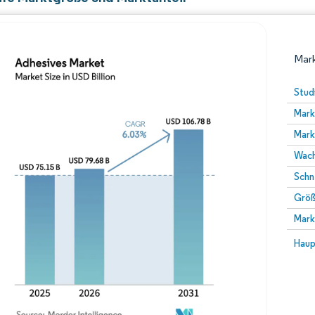
Mark
Stud
Mark
Mark
Wach
Schn
Größ
Bild © Mordor Intelligence. Wiederverwendung erfor
Mark
Bild 
Haup