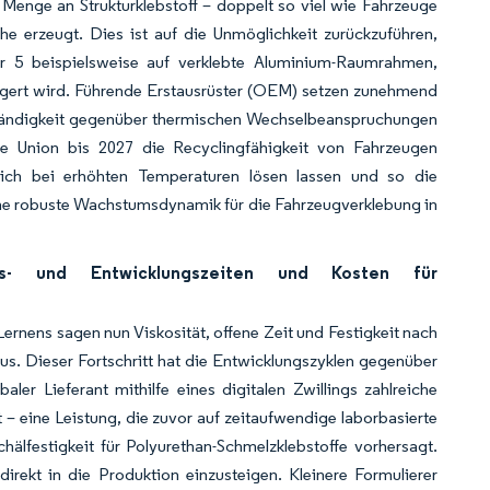
 Menge an Strukturklebstoff – doppelt so viel wie Fahrzeuge
e erzeugt. Dies ist auf die Unmöglichkeit zurückzuführen,
ar 5 beispielsweise auf verklebte Aluminium-Raumrahmen,
ngert wird. Führende Erstausrüster (OEM) setzen zunehmend
eständigkeit gegenüber thermischen Wechselbeanspruchungen
e Union bis 2027 die Recyclingfähigkeit von Fahrzeugen
e sich bei erhöhten Temperaturen lösen lassen und so die
ine robuste Wachstumsdynamik für die Fahrzeugverklebung in
ungs- und Entwicklungszeiten und Kosten für
ernens sagen nun Viskosität, offene Zeit und Festigkeit nach
s. Dieser Fortschritt hat die Entwicklungszyklen gegenüber
ler Lieferant mithilfe eines digitalen Zwillings zahlreiche
 eine Leistung, die zuvor auf zeitaufwendige laborbasierte
älfestigkeit für Polyurethan-Schmelzklebstoffe vorhersagt.
irekt in die Produktion einzusteigen. Kleinere Formulierer