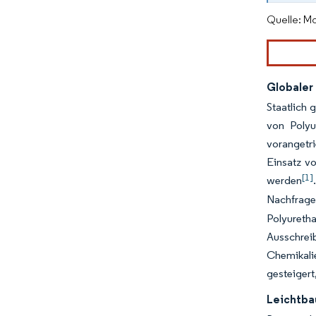
Quelle: Mo
Globaler
Staatlich 
von Polyu
vorangetr
Einsatz vo
[1]
werden
Nachfrage
Polyureth
Ausschrei
Chemikali
gesteigert
Leichtba