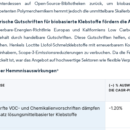
unterdessen auf Open-Source-Bibliotheken zurück, um biob
etenten Polymerchemikern hemmt jedoch die unmittelbare Skalierba
rische Gutschriften für biobasierte Klebstoffe fördern di
erbare-Energien-Richtlinie Europas und Kaliforniens Low Carbon
gehalt durch handelbare Gutschriften. Diese Gutschriften helfen
hen. Henkels Loctite Liofol-Schmelzklebstoffe mit erneuerbarem K
inhabern, Scope-3-Emissionsreduzierungen zu verbuchen. Da die F
kelt ist, war das Angebot auf hochwertige Sektoren wie flexible V
der Hemmnisauswirkungen
*
SSE
(~) % AUS
DIE CAGR-
rfte VOC- und Chemikalienvorschriften dämpfen
-1.20%
atz lösungsmittelbasierter Klebstoffe