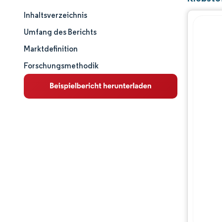
Inhaltsverzeichnis
Marktgröße und -anteil
Umfang des Berichts
Marktanalyse
Marktdefinition
Forschungsmethodik
Trends und Einblicke
Segmentanalyse
Geografische Analyse
Wettbewerbslandschaft
Hauptakteure
Branchenentwicklungen