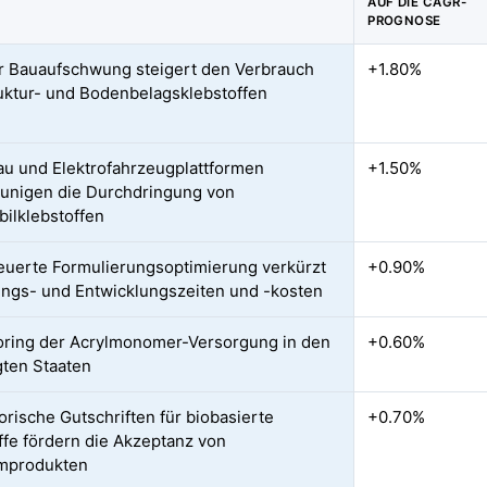
AUF DIE CAGR-
PROGNOSE
r Bauaufschwung steigert den Verbrauch
+1.80%
uktur- und Bodenbelagsklebstoffen
au und Elektrofahrzeugplattformen
+1.50%
unigen die Durchdringung von
ilklebstoffen
euerte Formulierungsoptimierung verkürzt
+0.90%
ngs- und Entwicklungszeiten und -kosten
ring der Acrylmonomer-Versorgung in den
+0.60%
gten Staaten
orische Gutschriften für biobasierte
+0.70%
ffe fördern die Akzeptanz von
mprodukten