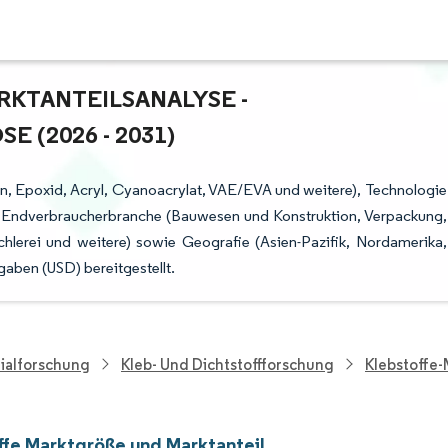
TANTEILSANALYSE - W
(2026 - 2031)
an, Epoxid, Acryl, Cyanoacrylat, VAE/EVA und weitere), Technologie
), Endverbraucherbranche (Bauwesen und Konstruktion, Verpackung,
hlerei und weitere) sowie Geografie (Asien-Pazifik, Nordamerika,
aben (USD) bereitgestellt.
ialforschung
Kleb- Und Dichtstoffforschung
Klebstoffe-
ffe Marktgröße und Marktanteil