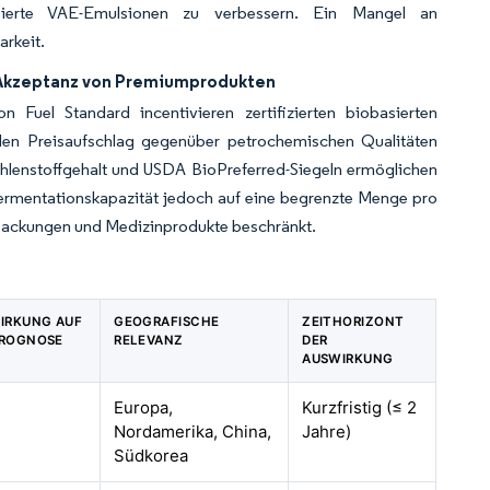
asierte VAE-Emulsionen zu verbessern. Ein Mangel an
rkeit.
e Akzeptanz von Premiumprodukten
 Fuel Standard incentivieren zertifizierten biobasierten
, den Preisaufschlag gegenüber petrochemischen Qualitäten
ohlenstoffgehalt und USDA BioPreferred-Siegeln ermöglichen
ermentationskapazität jedoch auf eine begrenzte Menge pro
erpackungen und Medizinprodukte beschränkt.
WIRKUNG AUF
GEOGRAFISCHE
ZEITHORIZONT
PROGNOSE
RELEVANZ
DER
AUSWIRKUNG
Europa,
Kurzfristig (≤ 2
Nordamerika, China,
Jahre)
Südkorea