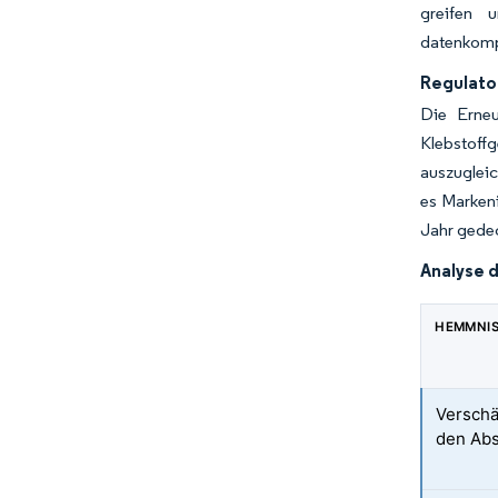
greifen 
datenkomp
Regulato
Die Erneu
Klebstoff
auszugleic
es Marken
Jahr gedec
Analyse 
HEMMNI
Verschä
den Abs