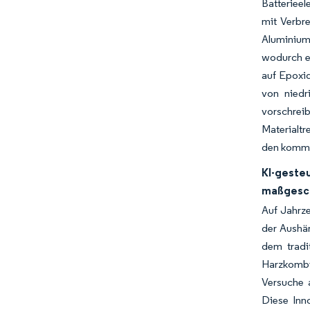
Batterieel
mit Verbr
Aluminium
wodurch e
auf Epoxi
von niedr
vorschrei
Materialtr
den komm
KI-gest
maßgesch
Auf Jahrze
der Aushär
dem tradit
Harzkombin
Versuche 
Diese Inn