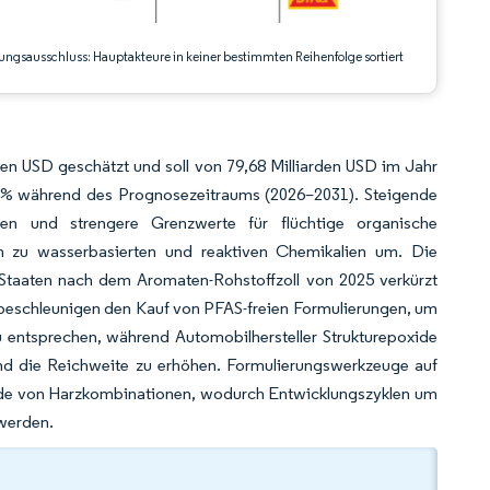
ungsausschluss: Hauptakteure in keiner bestimmten Reihenfolge sortiert
en USD geschätzt und soll von 79,68 Milliarden USD im Jahr
3 % während des Prognosezeitraums (2026–2031). Steigende
rmen und strengere Grenzwerte für flüchtige organische
n zu wasserbasierten und reaktiven Chemikalien um. Die
Staaten nach dem Aromaten-Rohstoffzoll von 2025 verkürzt
r beschleunigen den Kauf von PFAS-freien Formulierungen, um
 entsprechen, während Automobilhersteller Strukturepoxide
 und die Reichweite zu erhöhen. Formulierungswerkzeuge auf
usende von Harzkombinationen, wodurch Entwicklungszyklen um
 werden.