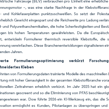
ektrische Fahrzeuge (BEV) verbrauchen pro Einheit eine erhebliche
ennungsmotor –, was eine starke Nachfrage in der Klebstoffbranch
- und Kohlefaserplatten punktzuschweißen. So setzt der Polest
rheblich Gewicht eingespart und die Reichweite pro Ladung verlä
d- und Polyurethanchemikalien, die hohe Scherfestigkeiten und B
igen bis hohen Temperaturen gewährleisten. Da die Europäisch
bt, entwickeln Formulierer thermisch reversible Klebstoffe, di
ennung vereinfachen. Diese Branchenentwicklungen signalisieren e
enden Jahren.
euerte Formulierungsoptimierung verkürzt Forsch
neidertes Kleben
hnten von Formulierungsdaten trainierte Modelle des maschinellen L
tung mit hoher Genauigkeit in der gesamten Klebstoffbranche vorau
ionellen Zeitrahmen erheblich verkürzt. Im Jahr 2025 hat ein globa
ationen gescreent und so die Eliminierung von PFAS beschleunigt –
angewiesen war. Dow führte 2026 ein KI-Werkzeug ein, das die Sch
ovation ermöglicht es Kunden, Pilotanlagen zu überspringen und d