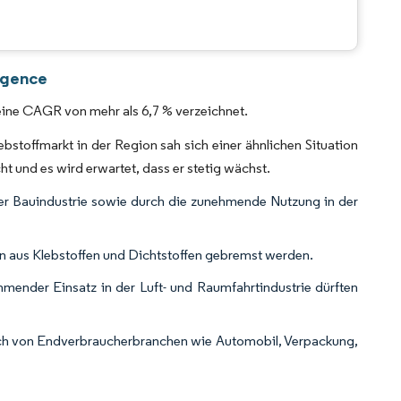
CC BY 4.0.
ligence
eine CAGR von mehr als 6,7 % verzeichnet.
toffmarkt in der Region sah sich einer ähnlichen Situation
t und es wird erwartet, dass er stetig wächst.
der Bauindustrie sowie durch die zunehmende Nutzung in der
 aus Klebstoffen und Dichtstoffen gebremst werden.
mender Einsatz in der Luft- und Raumfahrtindustrie dürften
rauch von Endverbraucherbranchen wie Automobil, Verpackung,