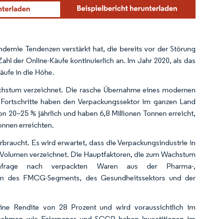
demie Tendenzen verstärkt hat, die bereits vor der Störung
ahl der Online-Käufe kontinuierlich an. Im Jahr 2020, als das
äufe in die Höhe.
Wachstum verzeichnet. Die rasche Übernahme eines modernen
 Fortschritte haben den Verpackungssektor im ganzen Land
n 20–25 % jährlich und haben 6,8 Millionen Tonnen erreicht,
nnen erreichten.
braucht. Es wird erwartet, dass die Verpackungsindustrie in
 Volumen verzeichnet. Die Hauptfaktoren, die zum Wachstum
chfrage nach verpackten Waren aus der Pharma-,
tum des FMCG-Segments, des Gesundheitssektors und der
ine Rendite von 28 Prozent und wird voraussichtlich im
rnehmen wie Fajarpaper und SCGP haben Investitionen im