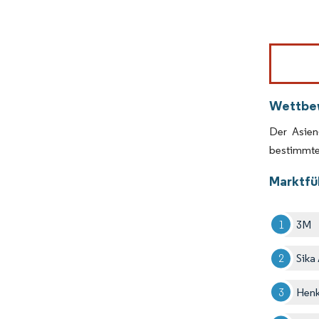
Bild © Mor
Wettbe
Der Asien
bestimmte
Marktfü
3M
Sika
Henk