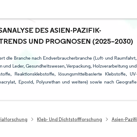
ALYSE DES ASIEN-PAZIFIK-K
ENDS UND PROGNOSEN (2025–2030)
iert die Branche nach Endverbraucherbranche (Luft- und Raumfahrt,
n und Leder, Gesundheitswesen, Verpackung, Holzverarbeitung und
offe, Reaktionsklebstoffe, lösungsmittelbasierte Klebstoffe, UV-
oacrylat, Epoxid, Polyurethan und weitere) sowie nach Geografie
ialforschung
Kleb- Und Dichtstoffforschung
Asien-Pazif