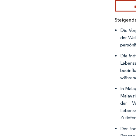
Bild © Mor
Steigende
Die Ver
der Wel
persönl
Die ind
Lebenss
beeinfl
während
In Mala
Malaysi
der V
Lebens
Zuliefe
Der in
Progno