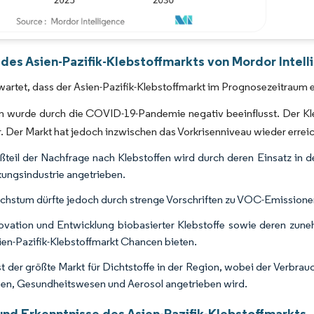
Bild © Mordor Intelligence. Wiederverwendung erfordert Namensnennung gemäß 
 des Asien-Pazifik-Klebstoffmarkts von Mordor Intel
wartet, dass der Asien-Pazifik-Klebstoffmarkt im Prognosezeitraum 
 wurde durch die COVID-19-Pandemie negativ beeinflusst. Der Klebs
 Der Markt hat jedoch inzwischen das Vorkrisenniveau wieder erreich
ßteil der Nachfrage nach Klebstoffen wird durch deren Einsatz in 
ungsindustrie angetrieben.
hstum dürfte jedoch durch strenge Vorschriften zu VOC-Emissionen
ovation und Entwicklung biobasierter Klebstoffe sowie deren zuneh
en-Pazifik-Klebstoffmarkt Chancen bieten.
st der größte Markt für Dichtstoffe in der Region, wobei der Verb
n, Gesundheitswesen und Aerosol angetrieben wird.
und Erkenntnisse des Asien-Pazifik-Klebstoffmarkts