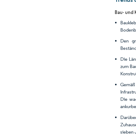
Bau- und 
Baukle
Bodenb
Den grö
Beständ
Die Länd
zum Bau
Konstru
Gemäß 
Infrast
Die wa
ankurbe
Darüber
Zuhause
sieben 