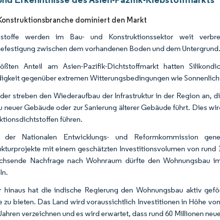
Konstruktionsbranche dominiert den Markt
bstoffe werden im Bau- und Konstruktionssektor weit verbreit
efestigung zwischen dem vorhandenen Boden und dem Untergrund
ßten Anteil am Asien-Pazifik-Dichtstoffmarkt hatten Silikondi
igkeit gegenüber extremen Witterungsbedingungen wie Sonnenlicht
er streben den Wiederaufbau der Infrastruktur in der Region an, die e
 neuer Gebäude oder zur Sanierung älterer Gebäude führt. Dies wir
ktionsdichtstoffen führen.
der Nationalen Entwicklungs- und Reformkommission gen
rukturprojekte mit einem geschätzten Investitionsvolumen von rund 1
chsende Nachfrage nach Wohnraum dürfte den Wohnungsbau im La
ln.
 hinaus hat die indische Regierung den Wohnungsbau aktiv geförde
 zu bieten. Das Land wird voraussichtlich Investitionen in Höhe vo
Jahren verzeichnen und es wird erwartet, dass rund 60 Millionen n