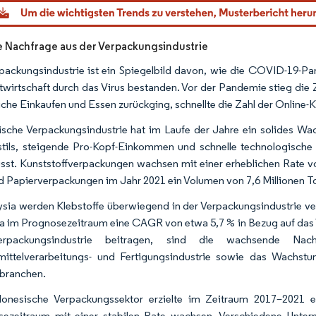
dor Intelligence. Wiederverwendung erfordert Namensnennung gemäß CC BY 4.0.
 Nachfrage aus der Verpackungsindustrie
packungsindustrie ist ein Spiegelbild davon, wie die COVID-19-Pan
twirtschaft durch das Virus bestanden. Vor der Pandemie stieg die Z
iche Einkaufen und Essen zurückging, schnellte die Zahl der Online-K
ische Verpackungsindustrie hat im Laufe der Jahre ein solides 
tils, steigende Pro-Kopf-Einkommen und schnelle technologische
usst. Kunststoffverpackungen wachsen mit einer erheblichen Rate vo
 Papierverpackungen im Jahr 2021 ein Volumen von 7,6 Millionen To
ysia werden Klebstoffe überwiegend in der Verpackungsindustrie ver
a im Prognosezeitraum eine CAGR von etwa 5,7 % in Bezug auf das
erpackungsindustrie beitragen, sind die wachsende Na
mittelverarbeitungs- und Fertigungsindustrie sowie das Wachs
rbranchen.
donesische Verpackungssektor erzielte im Zeitraum 2017–2021 e
sezeitraum mit einer stabilen Rate wachsen. Verschiedene Unte