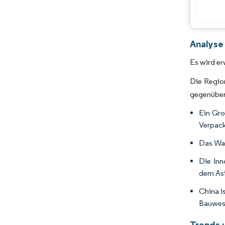
Analyse
Es wird er
Die Region
gegenüber.
Ein Gro
Verpack
Das Wac
Die Inn
dem Asi
China i
Bauwese
Trends 