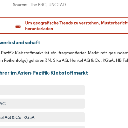
dor Intelligence. Wiederverwendung erfordert Namensnennung gemäß CC BY 4.0.
werbslandschaft
-Pazifik-Klebstoffmarkt ist ein fragmentierter Markt mit gesund
n Reihenfolge) gehören 3M, Sika AG, Henkel AG & Co. KGaA, HB F
hrer im Asien-Pazifik-Klebstoffmarkt
 AG
el AG & Co. KGaA