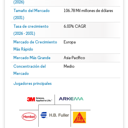
(2026)
Tamaño del Mercado
106.78 Mil millones de dólares
(2031)
Tasa de crecimiento
6.03% CAGR
(2026 - 2031)
Mercado de Crecimiento
Europa
Más Rápido
Mercado Más Grande
Asia-Pacífico
Concentración del
Medio
Mercado
Imagen © Mordor Intelligence. El uso requiere atribución según CC BY 4.0.
Jugadores principales