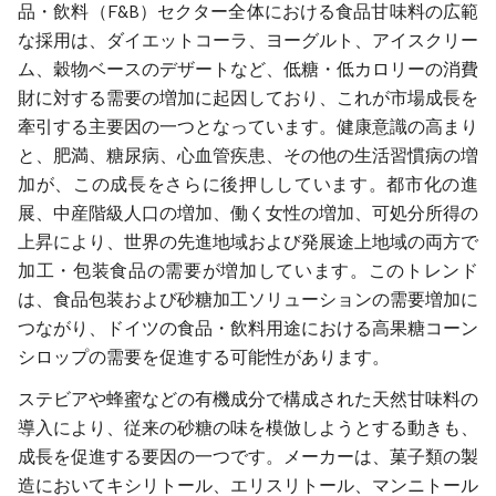
品・飲料（F&B）セクター全体における食品甘味料の広範
な採用は、ダイエットコーラ、ヨーグルト、アイスクリー
ム、穀物ベースのデザートなど、低糖・低カロリーの消費
財に対する需要の増加に起因しており、これが市場成長を
牽引する主要因の一つとなっています。健康意識の高まり
と、肥満、糖尿病、心血管疾患、その他の生活習慣病の増
加が、この成長をさらに後押ししています。都市化の進
展、中産階級人口の増加、働く女性の増加、可処分所得の
上昇により、世界の先進地域および発展途上地域の両方で
加工・包装食品の需要が増加しています。このトレンド
は、食品包装および砂糖加工ソリューションの需要増加に
つながり、ドイツの食品・飲料用途における高果糖コーン
シロップの需要を促進する可能性があります。
ステビアや蜂蜜などの有機成分で構成された天然甘味料の
導入により、従来の砂糖の味を模倣しようとする動きも、
成長を促進する要因の一つです。メーカーは、菓子類の製
造においてキシリトール、エリスリトール、マンニトール