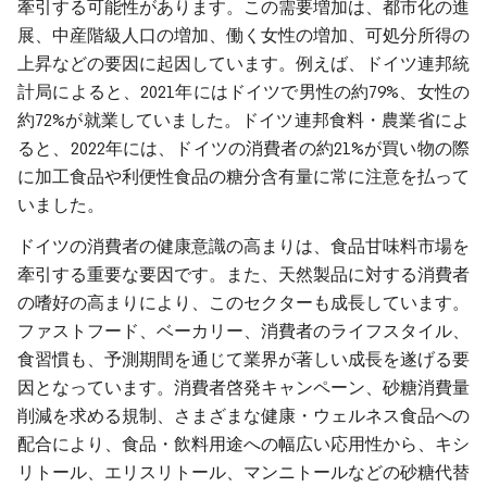
牽引する可能性があります。この需要増加は、都市化の進
展、中産階級人口の増加、働く女性の増加、可処分所得の
上昇などの要因に起因しています。例えば、ドイツ連邦統
計局によると、2021年にはドイツで男性の約79%、女性の
約72%が就業していました。ドイツ連邦食料・農業省によ
ると、2022年には、ドイツの消費者の約21%が買い物の際
に加工食品や利便性食品の糖分含有量に常に注意を払って
いました。
ドイツの消費者の健康意識の高まりは、食品甘味料市場を
牽引する重要な要因です。また、天然製品に対する消費者
の嗜好の高まりにより、このセクターも成長しています。
ファストフード、ベーカリー、消費者のライフスタイル、
食習慣も、予測期間を通じて業界が著しい成長を遂げる要
因となっています。消費者啓発キャンペーン、砂糖消費量
削減を求める規制、さまざまな健康・ウェルネス食品への
配合により、食品・飲料用途への幅広い応用性から、キシ
リトール、エリスリトール、マンニトールなどの砂糖代替