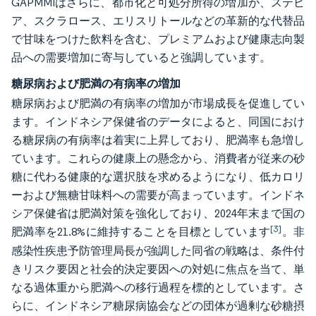
GAPMMIはさらに、都市化と可処分所得の増加が、ステビ
ア、スクラロース、エリスリトールなどの革新的な代替品
で甘味をつけた飲料を含む、プレミアムおよび健康志向製
品への需要増加に寄与していると強調しています。
糖尿病および肥満の有病率の増加
糖尿病および肥満の有病率の増加が市場成長を促進してい
ます。インドネシア保健省のデータによると、同国におけ
る糖尿病の有病率は着実に上昇しており、肥満率も急増し
ています。これらの健康上の懸念から、消費者が従来の砂
糖に代わる健康的な選択肢を求めるようになり、低カロリ
ーおよび無糖甘味料への需要が高まっています。インドネ
シア保健省は肥満対策を強化しており、2024年末まで国の
[3]
肥満率を21.8%に維持することを目標としています
。非
感染性疾患予防管理局長が強調した同省の戦略は、条件付
きリスク要因と社会的決定要因への対処に焦点を当て、単
なる過体重から肥満への移行過程を標的としています。さ
らに、インドネシア糖尿病協会などの団体が過剰な砂糖摂