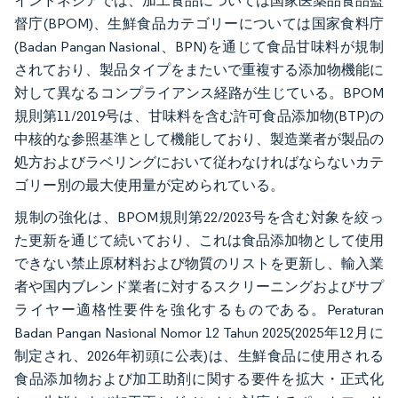
インドネシアでは、加工食品については国家医薬品食品監
督庁(BPOM)、生鮮食品カテゴリーについては国家食料庁
(Badan Pangan Nasional、BPN)を通じて食品甘味料が規制
されており、製品タイプをまたいで重複する添加物機能に
対して異なるコンプライアンス経路が生じている。BPOM
規則第11/2019号は、甘味料を含む許可食品添加物(BTP)の
中核的な参照基準として機能しており、製造業者が製品の
処方およびラベリングにおいて従わなければならないカテ
ゴリー別の最大使用量が定められている。
規制の強化は、BPOM規則第22/2023号を含む対象を絞っ
た更新を通じて続いており、これは食品添加物として使用
できない禁止原材料および物質のリストを更新し、輸入業
者や国内ブレンド業者に対するスクリーニングおよびサプ
ライヤー適格性要件を強化するものである。Peraturan
Badan Pangan Nasional Nomor 12 Tahun 2025(2025年12月に
制定され、2026年初頭に公表)は、生鮮食品に使用される
食品添加物および加工助剤に関する要件を拡大・正式化