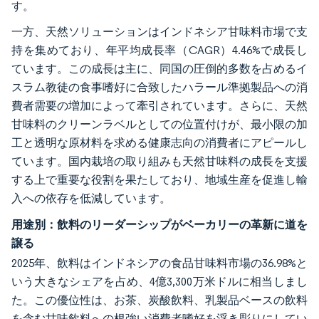
す。
一方、天然ソリューションはインドネシア甘味料市場で支
持を集めており、年平均成長率（CAGR）4.46%で成長し
ています。この成長は主に、同国の圧倒的多数を占めるイ
スラム教徒の食事嗜好に合致したハラール準拠製品への消
費者需要の増加によって牽引されています。さらに、天然
甘味料のクリーンラベルとしての位置付けが、最小限の加
工と透明な原材料を求める健康志向の消費者にアピールし
ています。国内栽培の取り組みも天然甘味料の成長を支援
する上で重要な役割を果たしており、地域生産を促進し輸
入への依存を低減しています。
用途別：飲料のリーダーシップがベーカリーの革新に道を
譲る
2025年、飲料はインドネシアの食品甘味料市場の36.98%と
いう大きなシェアを占め、4億3,300万米ドルに相当しまし
た。この優位性は、お茶、炭酸飲料、乳製品ベースの飲料
を含む甘味飲料への根強い消費者嗜好を浮き彫りにしてい