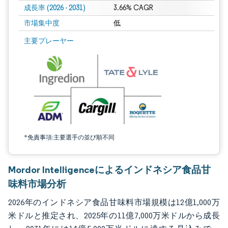
成長率 (2026 - 2031)
3.66% CAGR
市場集中度
低
画像 © Mordor Intelligence。再利用にはCC BY 4.0の表示が必要です。
主要プレーヤー
*免責事項:主要選手の並び順不同
Mordor Intelligenceによるインドネシア食品甘
味料市場分析
2026年のインドネシア食品甘味料市場規模は12億1,000万
米ドルと推定され、2025年の11億7,000万米ドルから成長