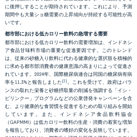
に後押しすることが期待されています。これにより、予測
期間中も大量ショ糖需要の上昇傾向が持続する可能性が高
いです。
都市部における低カロリー飲料の急増する需要
都市部における低カロリー飲料の需要増加は、インドネシ
ア食品甘味料市場の重要な促進要因です。このトレンド
は、従来の砂糖入り飲料に代わる健康的な選択肢を積極的
に求める都市部消費者の健康意識の高まりによって促進さ
れています。2024年、国際糖尿病連合は同国の糖尿病有病
[2]
率を11.3%と報告しました
。これを受けて、政府はバラ
ンスの取れた栄養と砂糖摂取量の削減を強調する「イシ・
ピリンクー」プログラムなどの公衆啓発キャンペーンを含
む、より健康的な食習慣を促進するための取り組みを開始
しています。また、インドネシア食品飲料協会
（GAPMMI）は低カロリー飲料の生産・消費の着実な増加
を報告しており、消費者の嗜好の変化を反映しています。