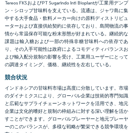
Tereos FKSおよびPT Sugarindo Inti Bioplantが工業用デンプ
ン・シロップ甘味料を支えている。流通は、ジャワ島に集
中する大手食品・飲料メーカー向けの原料ディストリビュ
ーターおよび直接供給契約に依存しており、島間物流の事
情から常温保存可能な粉末形態が好まれている。継続的な
課題は輸入糖および一部の特殊非糖甘味料への依存であ
り、その入手可能性は政府によるコモディティバランスお
よび輸入配分規制の影響を受け、工業用ユーザーにとって
の調達タイミング、価格、継続性を左右している。
競合状況
インドネシアの甘味料市場は高度に分散しています。市場
のダイナミクスにより、グローバル企業は技術的専門知識
と広範なサプライチェーンネットワークを活用でき、地元
企業は文化的嗜好と規制の枠組みに対する深い理解を活か
すことができます。グローバルプレーヤーと地元プレーヤ
ーのこのバランスが、多様な戦略が繁栄できる競争環境を