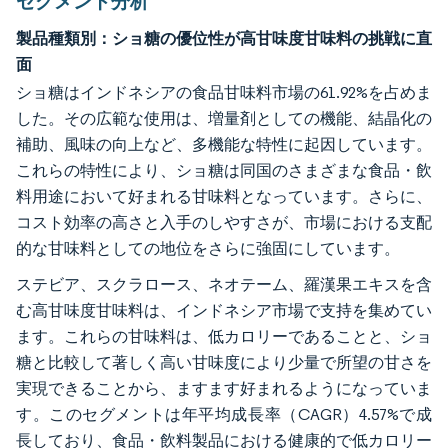
セグメント分析
製品種類別：ショ糖の優位性が高甘味度甘味料の挑戦に直
面
ショ糖はインドネシアの食品甘味料市場の61.92%を占めま
した。その広範な使用は、増量剤としての機能、結晶化の
補助、風味の向上など、多機能な特性に起因しています。
これらの特性により、ショ糖は同国のさまざまな食品・飲
料用途において好まれる甘味料となっています。さらに、
コスト効率の高さと入手のしやすさが、市場における支配
的な甘味料としての地位をさらに強固にしています。
ステビア、スクラロース、ネオテーム、羅漢果エキスを含
む高甘味度甘味料は、インドネシア市場で支持を集めてい
ます。これらの甘味料は、低カロリーであることと、ショ
糖と比較して著しく高い甘味度により少量で所望の甘さを
実現できることから、ますます好まれるようになっていま
す。このセグメントは年平均成長率（CAGR）4.57%で成
長しており、食品・飲料製品における健康的で低カロリー