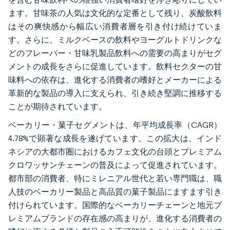
ます。甘味茶の人気は文化的な定番として残り、炭酸飲料
はその爽快感から幅広い消費者層を引き付け続けていま
す。さらに、ミルクベースの飲料やヨーグルトドリンクな
どのフレーバー・甘味乳製品飲料への需要の高まりがセグ
メントの成長をさらに促進しています。飲料セクターの甘
味料への依存は、進化する消費者の嗜好とメーカーによる
革新的な製品の導入に支えられ、引き続き堅調に推移する
ことが期待されています。
ベーカリー・菓子セグメントは、年平均成長率（CAGR）
4.78%で顕著な成長を遂げています。この拡大は、インド
ネシアの大都市圏におけるカフェ文化の台頭とプレミアム
クロワッサンチェーンの普及によって促進されています。
都市部の消費者、特にミレニアル世代と若い専門職は、職
人技のベーカリー製品と高品質の菓子製品にますます引き
付けられています。国際的なベーカリーチェーンと地元プ
レミアムブランドの存在感の高まりが、進化する消費者の