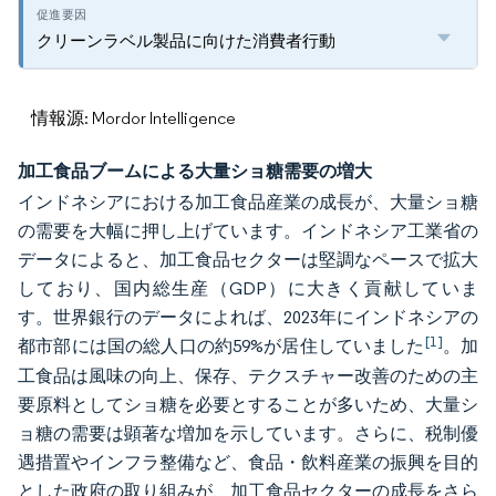
クリーンラベル製品に向けた消費者行動
情報源: Mordor Intelligence
加工食品ブームによる大量ショ糖需要の増大
インドネシアにおける加工食品産業の成長が、大量ショ糖
の需要を大幅に押し上げています。インドネシア工業省の
データによると、加工食品セクターは堅調なペースで拡大
しており、国内総生産（GDP）に大きく貢献していま
す。世界銀行のデータによれば、2023年にインドネシアの
[1]
都市部には国の総人口の約59%が居住していました
。加
工食品は風味の向上、保存、テクスチャー改善のための主
要原料としてショ糖を必要とすることが多いため、大量シ
ョ糖の需要は顕著な増加を示しています。さらに、税制優
遇措置やインフラ整備など、食品・飲料産業の振興を目的
とした政府の取り組みが、加工食品セクターの成長をさら