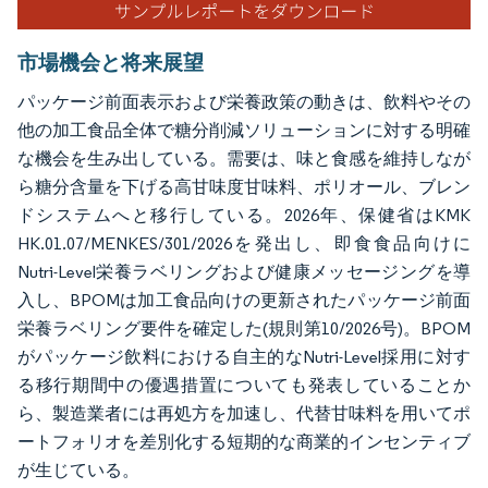
市場機会と将来展望
パッケージ前面表示および栄養政策の動きは、飲料やその
他の加工食品全体で糖分削減ソリューションに対する明確
な機会を生み出している。需要は、味と食感を維持しなが
ら糖分含量を下げる高甘味度甘味料、ポリオール、ブレン
ドシステムへと移行している。2026年、保健省はKMK
HK.01.07/MENKES/301/2026を発出し、即食食品向けに
Nutri-Level栄養ラベリングおよび健康メッセージングを導
入し、BPOMは加工食品向けの更新されたパッケージ前面
栄養ラベリング要件を確定した(規則第10/2026号)。BPOM
がパッケージ飲料における自主的なNutri-Level採用に対す
る移行期間中の優遇措置についても発表していることか
ら、製造業者には再処方を加速し、代替甘味料を用いてポ
ートフォリオを差別化する短期的な商業的インセンティブ
が生じている。