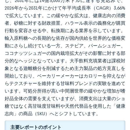
し、2031年には14億5,000万米ドルに達する見込みで、
2026年から2031年にかけて年平均成長率（CAGR）3.66%
で拡大しています。この緩やかな拡大は、健康志向の消費
者、砂糖に対する財政措置、ハラール表示の義務化が購買
行動を変容させる中、転換期にある業界を示しています。
輸入原料糖への長期的な依存が国内供給を世界的な価格変
動にさらし続けている一方、ステビア、パームシュガー、
ココナッツシュガーの国内栽培拡大がその影響に対する部
分的なヘッジとなっています。大手飲料充填業者は課税対
象となる遊離糖分を削減するため主力製品の処方見直しを
開始しており、ベーカリーメーカーはカロリーを抑えなが
らテクスチャーを維持する甘味料ブレンドの実験を進めて
います。可処分所得が高い中間層世帯の緩やかな増加が嗜
好品全体の需要を支えていますが、消費支出は大量のショ
糖ではなく高甘味度甘味料や天然代替品を使用した「健康
志向」の商品（SKU）へとシフトしています。
主要レポートのポイント