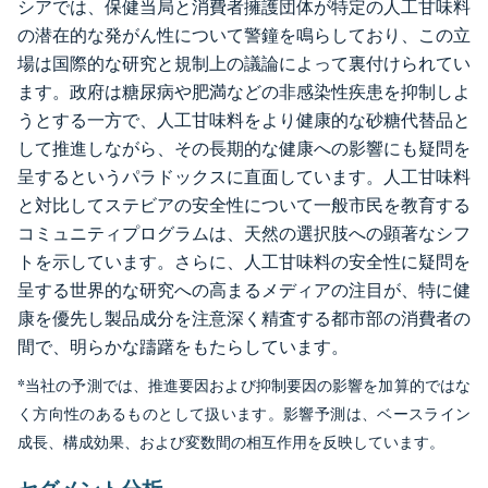
シアでは、保健当局と消費者擁護団体が特定の人工甘味料
の潜在的な発がん性について警鐘を鳴らしており、この立
場は国際的な研究と規制上の議論によって裏付けられてい
ます。政府は糖尿病や肥満などの非感染性疾患を抑制しよ
うとする一方で、人工甘味料をより健康的な砂糖代替品と
して推進しながら、その長期的な健康への影響にも疑問を
呈するというパラドックスに直面しています。人工甘味料
と対比してステビアの安全性について一般市民を教育する
コミュニティプログラムは、天然の選択肢への顕著なシフ
トを示しています。さらに、人工甘味料の安全性に疑問を
呈する世界的な研究への高まるメディアの注目が、特に健
康を優先し製品成分を注意深く精査する都市部の消費者の
間で、明らかな躊躇をもたらしています。
*当社の予測では、推進要因および抑制要因の影響を加算的ではな
く方向性のあるものとして扱います。影響予測は、ベースライン
成長、構成効果、および変数間の相互作用を反映しています。