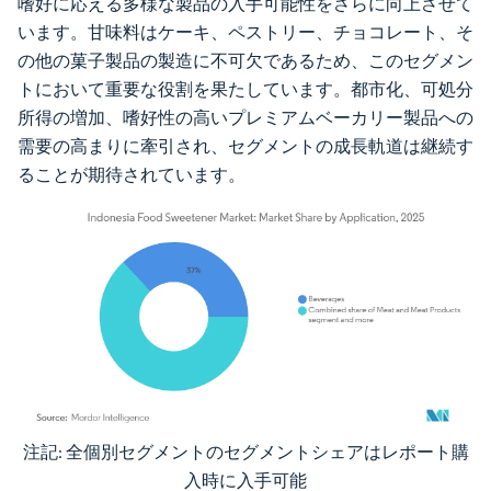
嗜好に応える多様な製品の入手可能性をさらに向上させて
います。甘味料はケーキ、ペストリー、チョコレート、そ
の他の菓子製品の製造に不可欠であるため、このセグメン
トにおいて重要な役割を果たしています。都市化、可処分
所得の増加、嗜好性の高いプレミアムベーカリー製品への
需要の高まりに牽引され、セグメントの成長軌道は継続す
ることが期待されています。
注記: 全個別セグメントのセグメントシェアはレポート購
画像 © Mordor Intelligence。再利用にはCC BY 4.0の表示が必要です。
入時に入手可能