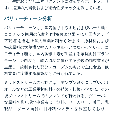
し、生鮮および加工両セグメントに対応するポートフォリ
オに追加の文書化および適合性チェックを課している。
バリューチェーン分析
バリューチェーンは、国内産サトウキビおよびパーム糖・
ココナッツ糖用の伝統的作物(および限られた国内ステビ
ア栽培)を含む上流の農業原料から始まり、原材料および
特殊原料の大規模な輸入チャネルへとつながっている。コ
モディティ糖は、国内製糖工場が生産する家庭向けプラン
テーション白糖と、輸入原糖に依存する少数の精製業者が
生産し、統制された配分メカニズムのもとで主に食品・飲
料業界に流通する精製糖とに分かれている。
ミッドストリームの活動には、デンプン系シロップやポリ
オールなどの工業用甘味料への精製・転換が含まれ、その
後ダウンストリームでのブレンドが行われる。グローバル
な原料企業と現地事業者は、飲料、ベーカリー、菓子、乳
製品、ソース向けに甘味料システムを調整しており、