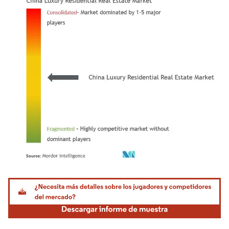
Imagen © Mordor Intelligence. El uso requiere atribución según CC BY 4.0.