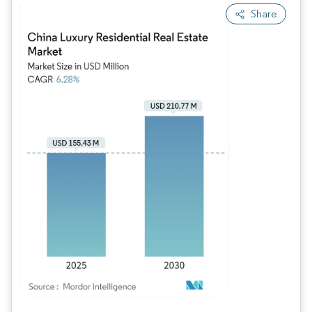
Share
Imagen © Mordor Intelligence. El uso requiere atribución según CC BY 4.0.