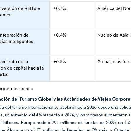
nversión de REITs e
+0.7%
América del Nor
ciones
integración de
+0.4%
Núcleo de Asia-
gías inteligentes
amiento de la
+0.5%
Global, más fue
ón de capital hacia la
lidad
rdor Intelligence
ión del Turismo Global y las Actividades de Viajes Corpora
 del turismo internacional se aceleró hacia 2026 desde una sólida
es, un aumento del 4% respecto a 2024, y los ingresos aumentaron a
 billones. Europa recibió 793 millones de turistas en 2025, un 4%
ue África registró 81 millones de llegadas, un 8% más, y Oriente 