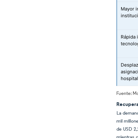
Mayor i
institu
Rápida 
tecnolo
Desplaz
asignaci
hospita
Fuente: Mo
Recuperac
La demanda
mil millon
de USD 2,2
mientras q