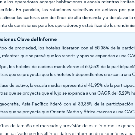
n a los operadores agregar habitaciones a escala mientras limitaba
vertido. En paralelo, las rotaciones selectivas de activos por pa
a alinear las carteras con destinos de alta demanda y a desplaza
ento de comisiones para los operadores y estabilizando los rendimien
siones Clave del Informe
tipo de propiedad, los hoteles lideraron con el 68,05% de la parti
, mientras que se prevé que los resorts y spas se expandan a una C
tipo, los hoteles de cadena mantuvieron el 60,55% de la participac
tras que se proyecta que los hoteles independientes crezcan a una 
clase de activo, la escala media representó el 41,95% de la participa
tras que se proyecta que el lujo se expanda a una CAGR del 5,29% h
geografía, Asia-Pacífico lideró con el 38,35% de la participació
tras que se proyecta que Oriente Medio y África crezcan a una CAG
cifras de tamaño del mercado y previsión de este informe se gener
ce, actualizado con los últimos datos e información disponibles a par