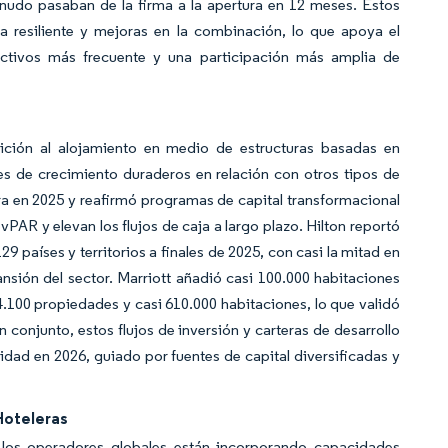
nudo pasaban de la firma a la apertura en 12 meses. Estos
 resiliente y mejoras en la combinación, lo que apoya el
ctivos más frecuente y una participación más amplia de
sición al alojamiento en medio de estructuras basadas en
es de crecimiento duraderos en relación con otros tipos de
era en 2025 y reafirmó programas de capital transformacional
vPAR y elevan los flujos de caja a largo plazo. Hilton reportó
9 países y territorios a finales de 2025, con casi la mitad en
pansión del sector. Marriott añadió casi 100.000 habitaciones
.100 propiedades y casi 610.000 habitaciones, lo que validó
conjunto, estos flujos de inversión y carteras de desarrollo
dad en 2026, guiado por fuentes de capital diversificadas y
Hoteleras
 los operadores globales están incorporando capacidades