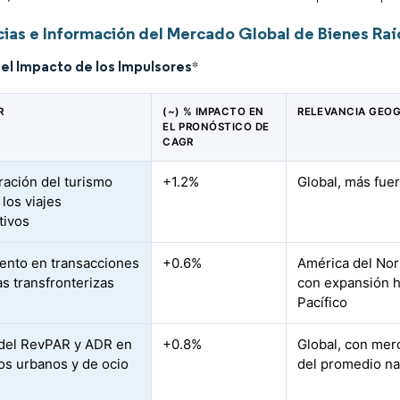
ias e Información del Mercado Global de Bienes Raí
del Impacto de los Impulsores
*
R
(~) % IMPACTO EN
RELEVANCIA GEOG
EL PRONÓSTICO DE
CAGR
ación del turismo
+1.2%
Global, más fuer
 los viajes
tivos
ento en transacciones
+0.6%
América del Nor
as transfronterizas
con expansión h
Pacífico
del RevPAR y ADR en
+0.8%
Global, con mer
s urbanos y de ocio
del promedio na