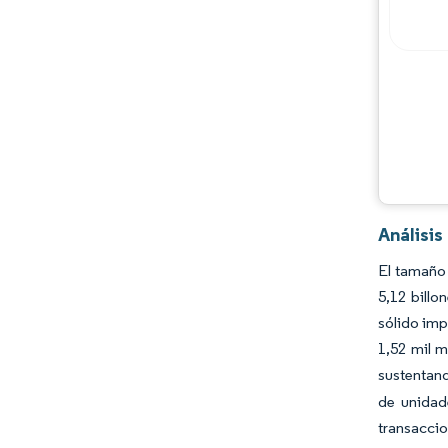
Análisi
El tamaño
5,12 billo
sólido imp
1,52 mil m
sustentand
de unidad
transaccio