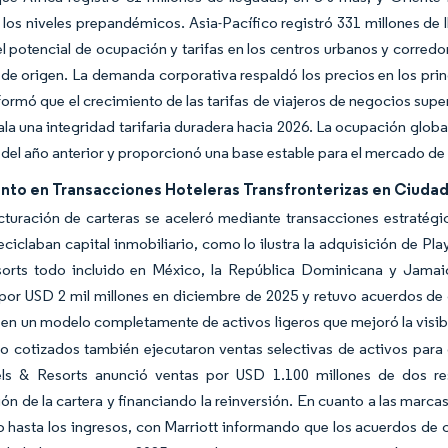
los niveles prepandémicos. Asia-Pacífico registró 331 millones de 
l potencial de ocupación y tarifas en los centros urbanos y corredo
e origen. La demanda corporativa respaldó los precios en los prin
formó que el crecimiento de las tarifas de viajeros de negocios supe
ala una integridad tarifaria duradera hacia 2026. La ocupación glob
s del año anterior y proporcionó una base estable para el mercado de 
nto en Transacciones Hoteleras Transfronterizas en Ciuda
cturación de carteras se aceleró mediante transacciones estratégi
eciclaban capital inmobiliario, como lo ilustra la adquisición de Pl
sorts todo incluido en México, la República Dominicana y Jamaic
por USD 2 mil millones en diciembre de 2025 y retuvo acuerdos de 
en un modelo completamente de activos ligeros que mejoró la visib
o cotizados también ejecutaron ventas selectivas de activos para
ls & Resorts anunció ventas por USD 1.100 millones de dos re
ón de la cartera y financiando la reinversión. En cuanto a las marca
o hasta los ingresos, con Marriott informando que los acuerdos de