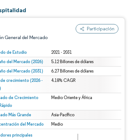
spitalidad
Participación
ón General del Mercado
odo de Estudio
2021 - 2031
ño del Mercado (2026)
5.12 Billones de dólares
ño del Mercado (2031)
6.27 Billones de dólares
 de crecimiento (2026 -
4.18% CAGR
)
ado de Crecimiento
Medio Oriente y África
n según CC BY 4.0.
Rápido
ado Más Grande
Asia-Pacífico
entración del Mercado
Medio
n © Mordor Intelligence. El uso requiere atribución según CC BY 4.0.
dores principales