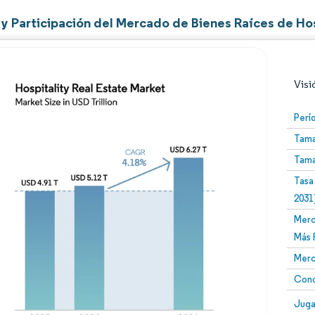
y Participación del Mercado de Bienes Raíces de Ho
Visi
Perí
Tama
Tama
Tasa
2031
Merc
Imagen © Mordor Intelligence. El uso requiere atribució
Más 
Merc
Conc
Image
Juga