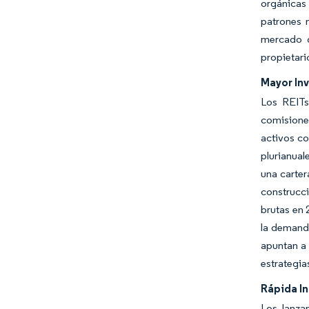
orgánicas
patrones 
mercado d
propietari
Mayor Inv
Los REITs
comisiones
activos co
plurianual
una carter
construcci
brutas en 
la demanda
apuntan a 
estrategia
Rápida I
Los lanza