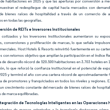
 de habitaciones en 2025 y que las aperturas por conversión a me
muestran el redespliegue de capital hacia mercados con demanda
e bienes raíces de hospitalidad a través de un comercio de a
os en todas las geografías.
ersión de REITs e Inversores Institucionales
 cotizados y los inversores institucionales aumentaron su expo
, conversiones y proliferación de marcas, lo que señala impulsor
merciales. Host Hotels & Resorts reinvirtió fuertemente en su cart
es con retornos objetivo que amplían la participación en el índice Re
a de desarrollo récord de 520.500 habitaciones en 3.703 hoteles en 12
ón, lo que reforzó la confianza institucional en el potencial de ex
2025 y terminó el año con una cartera récord de aproximadamente 4
 de promotores y franquiciados en todos los niveles y regiones. En 
un crecimiento constante del mercado de bienes raíces de hospitali
s de marca equilibradas.
ntegración de Tecnologías Inteligentes en las Operaciones 
mientos de marcas orientadas a la tecnología destacaron cómo