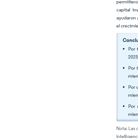
permitiero
capital in
ayudaron 
el crecimi
Conclu
Por 
2025
Por 
mien
Por 
mien
Por 
mien
Nota: Las 
Intelligen