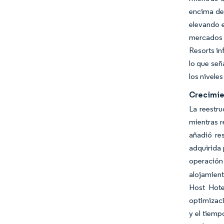
encima de 
elevando e
mercados d
Resorts in
lo que señ
los nivele
Crecimie
La reestru
mientras r
añadió re
adquirida 
operación 
alojamient
Host Hote
optimizaci
y el tiemp