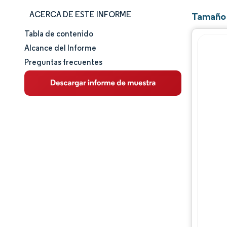
ACERCA DE ESTE INFORME
Tamaño 
Tabla de contenido
Tamaño y cuota de mercado
Alcance del Informe
Preguntas frecuentes
Análisis de mercado
Tendencias e ideas
Análisis de segmentos
Análisis geográfico
Panorama competitivo
Jugadores principales
Desarrollos de la industria