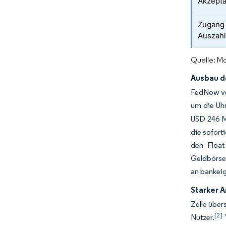
Akzept
Zugang 
Auszahl
Quelle: Mo
Ausbau d
FedNow ver
um die Uhr
USD 246 M
die sofort
den Float
Geldbörse
an bankeig
Starker 
Zelle über
[2]
Nutzer.