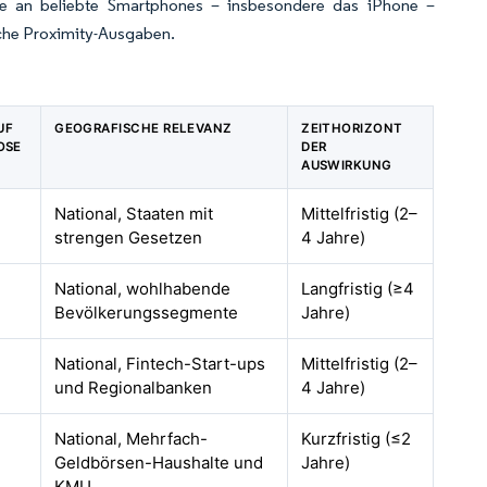
 die an beliebte Smartphones – insbesondere das iPhone –
liche Proximity-Ausgaben.
UF
GEOGRAFISCHE RELEVANZ
ZEITHORIZONT
OSE
DER
AUSWIRKUNG
National, Staaten mit
Mittelfristig (2–
strengen Gesetzen
4 Jahre)
National, wohlhabende
Langfristig (≥4
Bevölkerungssegmente
Jahre)
National, Fintech-Start-ups
Mittelfristig (2–
und Regionalbanken
4 Jahre)
National, Mehrfach-
Kurzfristig (≤2
Geldbörsen-Haushalte und
Jahre)
KMU