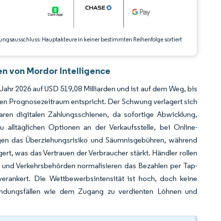
ungsausschluss: Hauptakteure in keiner bestimmten Reihenfolge sortiert
en von Mordor Intelligence
 Jahr 2026 auf USD 519,08 Milliarden und ist auf dem Weg, bis
en Prognosezeitraum entspricht. Der Schwung verlagert sich
aren digitalen Zahlungsschienen, da sofortige Abwicklung,
u alltäglichen Optionen an der Verkaufsstelle, bei Online-
gen das Überziehungsrisiko und Säumnisgebühren, während
ert, was das Vertrauen der Verbraucher stärkt. Händler rollen
und Verkehrsbehörden normalisieren das Bezahlen per Tap-
verankert. Die Wettbewerbsintensität ist hoch, doch keine
wendungsfällen wie dem Zugang zu verdienten Löhnen und