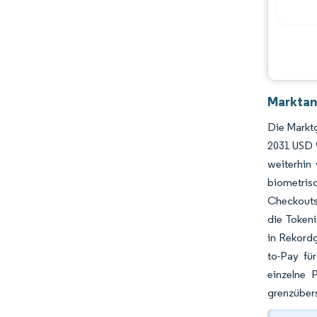
Marktan
Die Marktg
2031 USD 9
weiterhin
biometris
Checkouts
die Tokeni
in Rekord
to-Pay fü
einzelne 
grenzübers