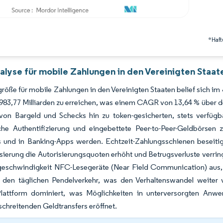
*Haft
alyse für mobile Zahlungen in den Vereinigten Staat
röße für mobile Zahlungen in den Vereinigten Staaten belief sich im
83,77 Milliarden zu erreichen, was einem CAGR von 13,64 % über d
 von Bargeld und Schecks hin zu token-gesicherten, stets verfügb
che Authentifizierung und eingebettete Peer-to-Peer-Geldbörsen z
 und in Banking-Apps werden. Echtzeit-Zahlungsschienen beseiti
sierung die Autorisierungsquoten erhöht und Betrugsverluste verring
geschwindigkeit NFC-Lesegeräte (Near Field Communication) aus, 
r den täglichen Pendelverkehr, was den Verhaltenswandel weiter 
Plattform dominiert, was Möglichkeiten in unterversorgten An
chreitenden Geldtransfers eröffnet.