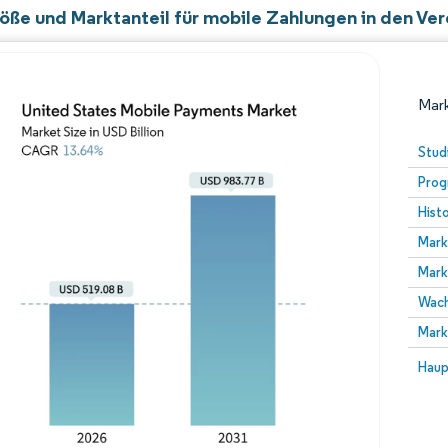
öße und Marktanteil für mobile Zahlungen in den Ver
Mark
Stud
Prog
Hist
Mark
Mark
Wach
Bild © Mordor Intelligence. Wiederverwendung erfor
Mark
Bild 
Haup