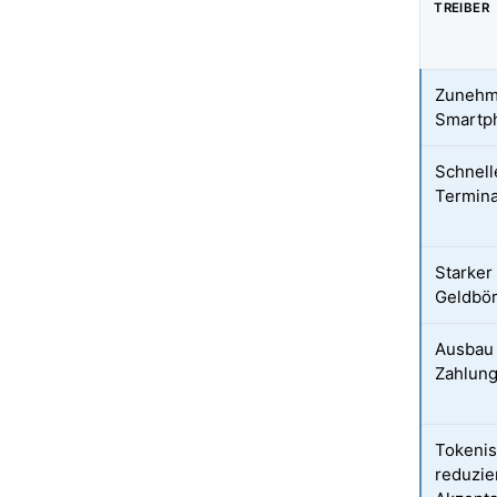
TREIBER
Zunehm
Smartp
Schnell
Termina
Starker
Geldbör
Ausbau 
Zahlun
Tokenis
reduzie