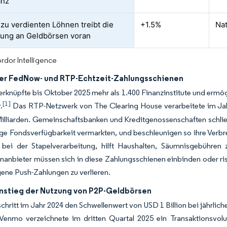
anz
zu verdienten Löhnen treibt die
+1.5%
Nat
ung an Geldbörsen voran
rdor Intelligence
er FedNow- und RTP-Echtzeit-Zahlungsschienen
knüpfte bis Oktober 2025 mehr als 1.400 Finanzinstitute und ermög
[1]
.
Das RTP-Netzwerk von The Clearing House verarbeitete im Jah
illiarden. Gemeinschaftsbanken und Kreditgenossenschaften schlie
ige Fondsverfügbarkeit vermarkten, und beschleunigen so ihre Verb
 bei der Stapelverarbeitung, hilft Haushalten, Säumnisgebühren
nanbieter müssen sich in diese Zahlungsschienen einbinden oder r
ene Push-Zahlungen zu verlieren.
Anstieg der Nutzung von P2P-Geldbörsen
schritt im Jahr 2024 den Schwellenwert von USD 1 Billion bei jährlich
Venmo verzeichnete im dritten Quartal 2025 ein Transaktionsvo