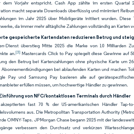
 dem Vorjahr entspricht. Cash App zählte im ersten Quartal 20
ration macht separate Downloads überflüssig und minimiert Reibun
ahlungen im Jahr 2025 über Mobilgeräte initiiert wurden. Diese
werke, da immer mehr alltägliche Zahlungen vollständig an Karten 
erte gespeicherte Kartendaten reduzieren Betrug und steig
en-Dienst überstieg Mitte 2025 die Marke von 10 Milliarden Z
[3]
nkte an.
Mastercards Click to Pay spiegelt diese Gewinne auf 5
rung den Betrug bei Kartenzahlungen ohne physische Karte um 26
n Abonnementkündigungen bei ablaufenden Karten und machen Token
le Pay und Samsung Pay basieren alle auf gerätespezifische
nanbieter erfüllen müssen, um hochwertige Händler zu gewinnen.
 Einführung von NFC/kontaktlosen Terminals durch Händler
akzeptierten fast 70 % der US-amerikanischen Händler Tap-t
elsvolumens aus. Die Metropolitan Transportation Authority (Metro
iarde OMNY-Taps. JPMorgan Chase begann 2025 mit der landesweiten
gänge verbessern den Durchsatz und verkürzen Warteschlangen