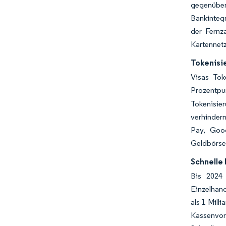
gegenüber
Bankinteg
der Fernz
Kartennetz
Tokenisi
Visas Tok
Prozentpu
Tokenisie
verhinder
Pay, Goog
Geldbörse
Schnelle
Bis 2024 
Einzelhand
als 1 Mill
Kassenvor