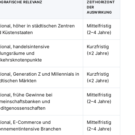
OGRAFISCHE RELEVANZ
ZEITHORIZONT
DER
AUSWIRKUNG
ional, höher in städtischen Zentren
Mittelfristig
d Küstenstaaten
(2–4 Jahre)
ional, handelsintensive
Kurzfristig
llungsräume und
(≤2 Jahre)
rkehrsknotenpunkte
ional, Generation Z und Millennials in
Kurzfristig
dtischen Märkten
(≤2 Jahre)
ional, frühe Gewinne bei
Mittelfristig
meinschaftsbanken und
(2–4 Jahre)
editgenossenschaften
tional, E-Commerce und
Mittelfristig
onnementintensive Branchen
(2–4 Jahre)