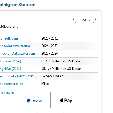
einigten Staaten
Anteil
tübersicht
ienzeitraum
2020 - 2031
nosedatenzeitraum
2026 - 2031
orischer Datenzeitraum
2020 - 2024
tgröße (2026)
519.08 Milliarden US-Dollar
tgröße (2031)
983.77 Milliarden US-Dollar
stumsrate (2026 - 2031)
dert Namensnennung gemäß CC BY 4.0.
13.64% CAGR
tkonzentration
Mittel
© Mordor Intelligence. Wiederverwendung erfordert Namensnennung gemäß CC BY 4.0.
takteure