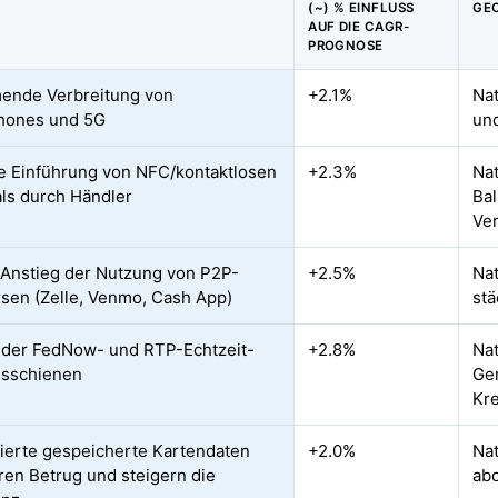
(~) % EINFLUSS
GE
AUF DIE CAGR-
PROGNOSE
ende Verbreitung von
+2.1%
Nat
hones und 5G
un
e Einführung von NFC/kontaktlosen
+2.3%
Nat
ls durch Händler
Ba
Ve
 Anstieg der Nutzung von P2P-
+2.5%
Nat
sen (Zelle, Venmo, Cash App)
stä
der FedNow- und RTP-Echtzeit-
+2.8%
Nat
gsschienen
Ge
Kr
ierte gespeicherte Kartendaten
+2.0%
Na
ren Betrug und steigern die
ab