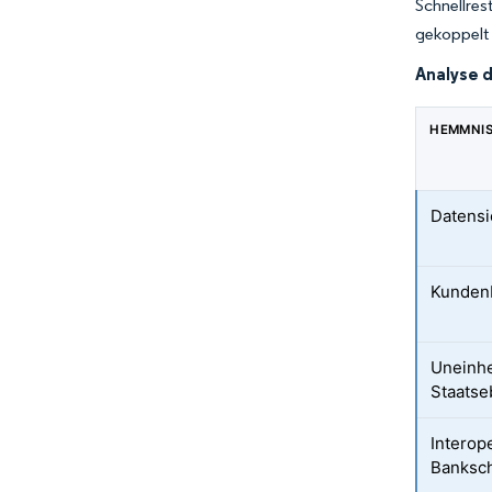
Schnellre
gekoppelt 
Analyse 
HEMMNI
Datensi
Kundenb
Uneinhe
Staatse
Interop
Banksch