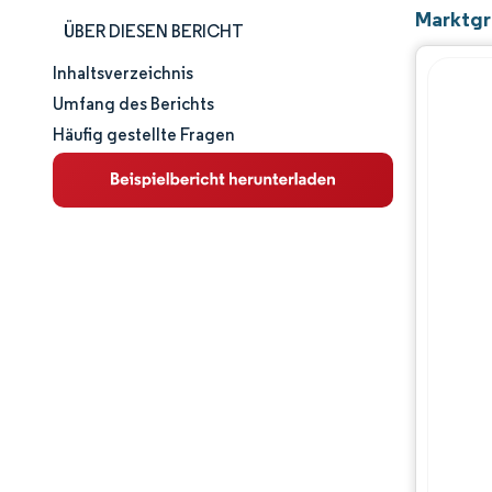
Marktgr
ÜBER DIESEN BERICHT
Inhaltsverzeichnis
Marktgröße und -anteil
Umfang des Berichts
Häufig gestellte Fragen
Marktanalyse
Trends und Einblicke
Segmentanalyse
Geografische Analyse
Wettbewerbslandschaft
Hauptakteure
Branchenentwicklungen