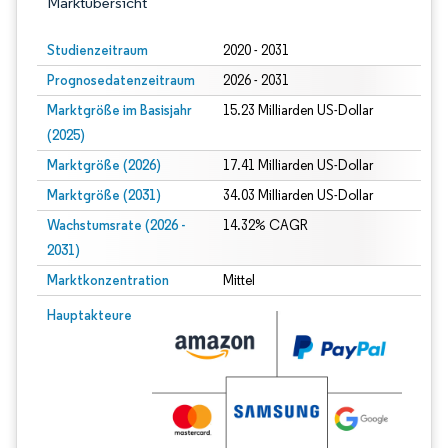
Marktübersicht
Studienzeitraum
2020 - 2031
Prognosedatenzeitraum
2026 - 2031
Marktgröße im Basisjahr
15.23 Milliarden US-Dollar
(2025)
Marktgröße (2026)
17.41 Milliarden US-Dollar
Marktgröße (2031)
34.03 Milliarden US-Dollar
Wachstumsrate (2026 -
14.32% CAGR
2031)
Marktkonzentration
Mittel
Bild © Mordor Intelligence. Wiederverwendung erfordert Namensnennung gem
Hauptakteure