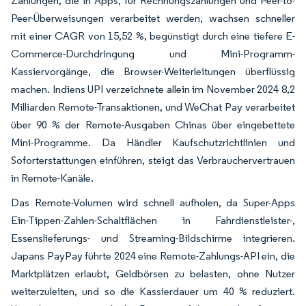
Zahlungen, die in Apps, für Rechnungszahlungen und Peer-to-
Peer-Überweisungen verarbeitet werden, wachsen schneller
mit einer CAGR von 15,52 %, begünstigt durch eine tiefere E-
Commerce-Durchdringung und Mini-Programm-
Kassiervorgänge, die Browser-Weiterleitungen überflüssig
machen. Indiens UPI verzeichnete allein im November 2024 8,2
Milliarden Remote-Transaktionen, und WeChat Pay verarbeitet
über 90 % der Remote-Ausgaben Chinas über eingebettete
Mini-Programme. Da Händler Kaufschutzrichtlinien und
Soforterstattungen einführen, steigt das Verbrauchervertrauen
in Remote-Kanäle.
Das Remote-Volumen wird schnell aufholen, da Super-Apps
Ein-Tippen-Zahlen-Schaltflächen in Fahrdienstleister-,
Essenslieferungs- und Streaming-Bildschirme integrieren.
Japans PayPay führte 2024 eine Remote-Zahlungs-API ein, die
Marktplätzen erlaubt, Geldbörsen zu belasten, ohne Nutzer
weiterzuleiten, und so die Kassierdauer um 40 % reduziert.