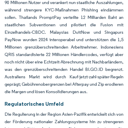
90 Millionen Nutzer und verankert nun staatliche Auszahlungen,
während strengere KYC-Maßnahmen Phishing eindämmen
sollen. Thailands PromptPay verteilte 12 Milliarden Baht an
staatlichen Subventionen und pilotiert die Fusion mit
Einzelhandels-CBDC. Malaysias DuitNow und Singapurs
PayNow wurden 2024 interoperabel und unterstützen die 1,5
Millionen grenzüberschreitenden Arbeitnehmer. Indonesiens
QRIS standardisierte 22 Millionen Händlercodes, verfügt aber
noch nicht über eine Echtzeit-Abrechnung mit Nachbarländern,
was den grenzüberschreitenden Handel BI.GO.ID begrenzt.
Australiens Markt wird durch Kauf-jetzt-zahl-später-Regeln
geprägt; Gebührenobergrenzen bei Afterpay und Zip erodieren
die Margen und lösen Konsolidierungen aus.
Regulatorisches Umfeld
Die Regulierung in der Region Asien-Pazifik entwickelt sich von
der Förderung nationaler Zahlungssysteme hin zu strengeren