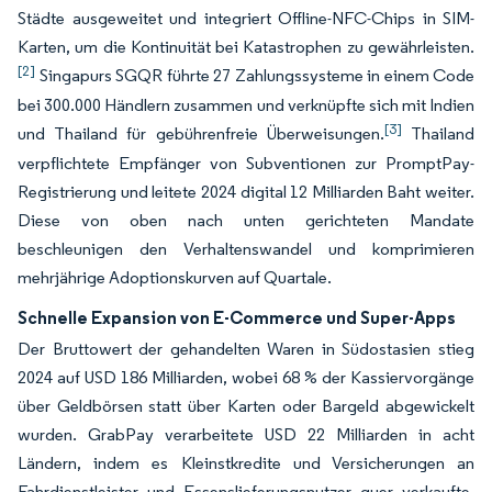
Städte ausgeweitet und integriert Offline-NFC-Chips in SIM-
Karten, um die Kontinuität bei Katastrophen zu gewährleisten.
[2]
Singapurs SGQR führte 27 Zahlungssysteme in einem Code
bei 300.000 Händlern zusammen und verknüpfte sich mit Indien
[3]
und Thailand für gebührenfreie Überweisungen.
Thailand
verpflichtete Empfänger von Subventionen zur PromptPay-
Registrierung und leitete 2024 digital 12 Milliarden Baht weiter.
Diese von oben nach unten gerichteten Mandate
beschleunigen den Verhaltenswandel und komprimieren
mehrjährige Adoptionskurven auf Quartale.
Schnelle Expansion von E-Commerce und Super-Apps
Der Bruttowert der gehandelten Waren in Südostasien stieg
2024 auf USD 186 Milliarden, wobei 68 % der Kassiervorgänge
über Geldbörsen statt über Karten oder Bargeld abgewickelt
wurden. GrabPay verarbeitete USD 22 Milliarden in acht
Ländern, indem es Kleinstkredite und Versicherungen an
Fahrdienstleister und Essenslieferungsnutzer quer verkaufte.