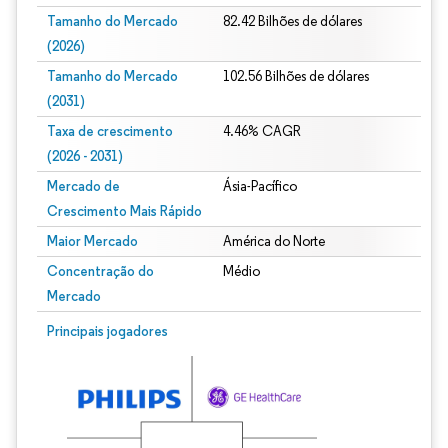
Tamanho do Mercado
82.42 Bilhões de dólares
(2026)
Tamanho do Mercado
102.56 Bilhões de dólares
(2031)
Taxa de crescimento
4.46% CAGR
(2026 - 2031)
Mercado de
Ásia-Pacífico
Crescimento Mais Rápido
Maior Mercado
América do Norte
Concentração do
Médio
Mercado
Imagem © Mordor Intelligence. O reuso requer atribuição conforme CC BY 4.0.
Principais jogadores