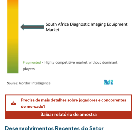
Imagem © Mordor Intelligence. O reuso requer atribuição conforme CC BY 4.0.
Desenvolvimentos Recentes do Setor