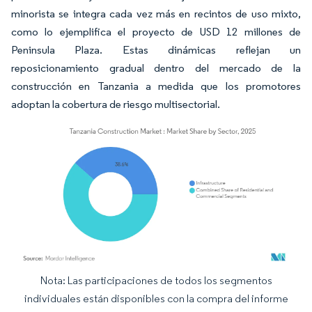
minorista se integra cada vez más en recintos de uso mixto,
como lo ejemplifica el proyecto de USD 12 millones de
Peninsula Plaza. Estas dinámicas reflejan un
reposicionamiento gradual dentro del mercado de la
construcción en Tanzania a medida que los promotores
adoptan la cobertura de riesgo multisectorial.
Nota: Las participaciones de todos los segmentos
Imagen © Mordor Intelligence. El uso requiere atribución según CC BY 4.0.
individuales están disponibles con la compra del informe