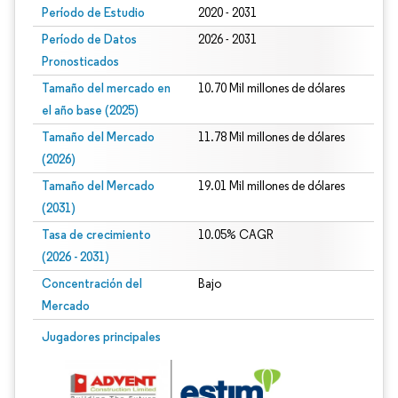
Período de Estudio
2020 - 2031
Período de Datos
2026 - 2031
Pronosticados
Tamaño del mercado en
10.70 Mil millones de dólares
el año base (2025)
Tamaño del Mercado
11.78 Mil millones de dólares
(2026)
Tamaño del Mercado
19.01 Mil millones de dólares
(2031)
Tasa de crecimiento
10.05% CAGR
(2026 - 2031)
Concentración del
Bajo
Mercado
Imagen © Mordor Intelligence. El uso requiere atribución según CC BY 4.0.
Jugadores principales