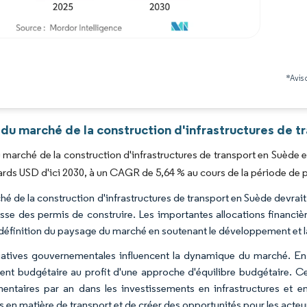
Image © Mordor Intelligence. La réutilisation nécessite une attribution sous CC BY 4.0
*Avis 
du marché de la construction d'infrastructures de t
du marché de la construction d'infrastructures de transport en Suède e
iards USD d'ici 2030, à un CAGR de 5,64 % au cours de la période de 
hé de la construction d'infrastructures de transport en Suède devrait
sse des permis de construire. Les importantes allocations financiè
 définition du paysage du marché en soutenant le développement et l
tiatives gouvernementales influencent la dynamique du marché. En 
ent budgétaire au profit d'une approche d'équilibre budgétaire. Ce
entaires par an dans les investissements en infrastructures et e
es en matière de transport et de créer des opportunités pour les acte