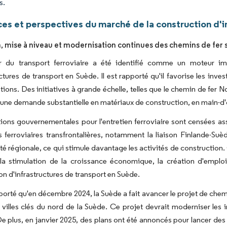
s.
es et perspectives du marché de la construction d'i
, mise à niveau et modernisation continues des chemins de fer 
r du transport ferroviaire a été identifié comme un moteur im
uctures de transport en Suède. Il est rapporté qu'il favorise les in
ions. Des initiatives à grande échelle, telles que le chemin de fer
 une demande substantielle en matériaux de construction, en main-d'
tions gouvernementales pour l'entretien ferroviaire sont censées as
ns ferroviaires transfrontalières, notamment la liaison Finlande-Suè
té régionale, ce qui stimule davantage les activités de constructio
 la stimulation de la croissance économique, la création d'empl
on d'infrastructures de transport en Suède.
apporté qu'en décembre 2024, la Suède a fait avancer le projet de che
es villes clés du nord de la Suède. Ce projet devrait moderniser le
De plus, en janvier 2025, des plans ont été annoncés pour lancer des