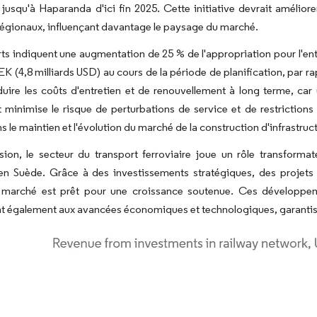
 jusqu'à Haparanda d'ici fin 2025. Cette initiative devrait améliore
régionaux, influençant davantage le paysage du marché.
ts indiquent une augmentation de 25 % de l'appropriation pour l'entr
SEK (4,8 milliards USD) au cours de la période de planification, par
duire les coûts d'entretien et de renouvellement à long terme, c
t minimise le risque de perturbations de service et de restriction
ns le maintien et l'évolution du marché de la construction d'infrastru
ion, le secteur du transport ferroviaire joue un rôle transformat
en Suède. Grâce à des investissements stratégiques, des projets d
e marché est prêt pour une croissance soutenue. Ces développem
t également aux avancées économiques et technologiques, garantissa