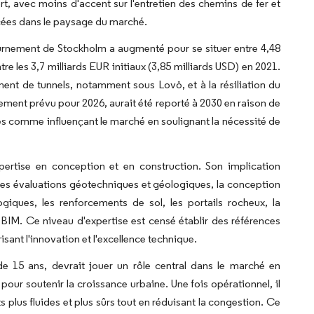
t, avec moins d'accent sur l'entretien des chemins de fer et
ancées dans le paysage du marché.
ournement de Stockholm a augmenté pour se situer entre 4,48
tre les 3,7 milliards EUR initiaux (3,85 milliards USD) en 2021.
ent de tunnels, notamment sous Lovö, et à la résiliation du
alement prévu pour 2026, aurait été reporté à 2030 en raison de
s comme influençant le marché en soulignant la nécessité de
pertise en conception et en construction. Son implication
 les évaluations géotechniques et géologiques, la conception
iques, les renforcements de sol, les portails rocheux, la
 BIM. Ce niveau d'expertise est censé établir des références
sant l'innovation et l'excellence technique.
 15 ans, devrait jouer un rôle central dans le marché en
pour soutenir la croissance urbaine. Une fois opérationnel, il
 plus fluides et plus sûrs tout en réduisant la congestion. Ce