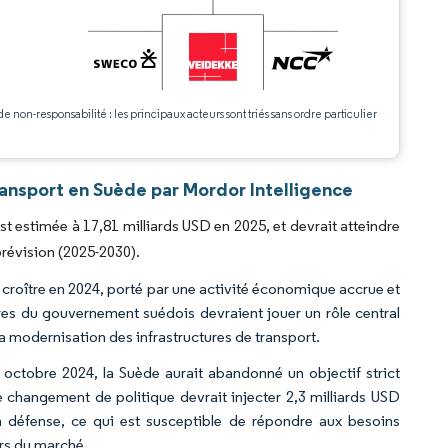
.
de non-responsabilité : les principaux acteurs sont triés sans ordre particulier
ransport en Suède par Mordor Intelligence
st estimée à 17,81 milliards USD en 2025, et devrait atteindre
prévision (2025-2030).
 croître en 2024, porté par une activité économique accrue et
res du gouvernement suédois devraient jouer un rôle central
a modernisation des infrastructures de transport.
octobre 2024, la Suède aurait abandonné un objectif strict
 changement de politique devrait injecter 2,3 milliards USD
n défense, ce qui est susceptible de répondre aux besoins
urs du marché.