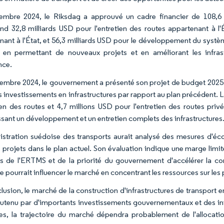
mbre 2024, le Riksdag a approuvé un cadre financier de 108,6 m
d 32,8 milliards USD pour l'entretien des routes appartenant à l'É
nant à l'État, et 56,3 milliards USD pour le développement du syst
en permettant de nouveaux projets et en améliorant les infrast
nce.
embre 2024, le gouvernement a présenté son projet de budget 2025, 
 investissements en infrastructures par rapport au plan précédent. 
tien des routes et 4,7 millions USD pour l'entretien des routes pr
ssant un développement et un entretien complets des infrastructures
istration suédoise des transports aurait analysé des mesures d'éco
s projets dans le plan actuel. Son évaluation indique une marge lim
s de l'ERTMS et de la priorité du gouvernement d'accélérer la co
 pourrait influencer le marché en concentrant les ressources sur les pro
lusion, le marché de la construction d'infrastructures de transport e
outenu par d'importants investissements gouvernementaux et des init
es, la trajectoire du marché dépendra probablement de l'allocatio