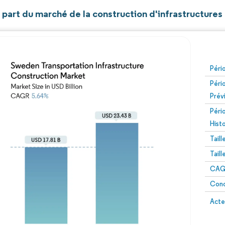
t part du marché de la construction d'infrastructure
Péri
Péri
Prév
Péri
Hist
Tail
Tail
CAGR
Conc
Acte