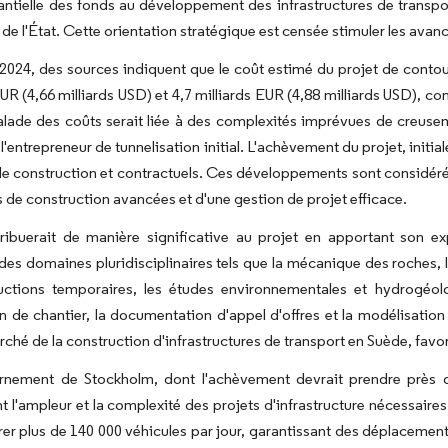
antielle des fonds au développement des infrastructures de transpor
 de l'État. Cette orientation stratégique est censée stimuler les av
 2024, des sources indiquent que le coût estimé du projet de cont
UR (4,66 milliards USD) et 4,7 milliards EUR (4,88 milliards USD), con
lade des coûts serait liée à des complexités imprévues de creusem
 l'entrepreneur de tunnelisation initial. L'achèvement du projet, initi
de construction et contractuels. Ces développements sont considéré
 de construction avancées et d'une gestion de projet efficace.
ibuerait de manière significative au projet en apportant son ex
 des domaines pluridisciplinaires tels que la mécanique des roches,
uctions temporaires, les études environnementales et hydrogéolog
n de chantier, la documentation d'appel d'offres et la modélisation
rché de la construction d'infrastructures de transport en Suède, favori
rnement de Stockholm, dont l'achèvement devrait prendre près de
 l'ampleur et la complexité des projets d'infrastructure nécessaires 
rer plus de 140 000 véhicules par jour, garantissant des déplacements