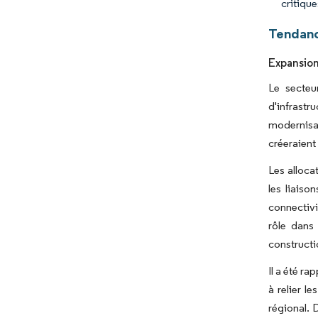
critique
Tendanc
Expansion
Le secteu
d'infrastr
modernisat
créeraient
Les alloca
les liaiso
connectivi
rôle dans
constructi
Il a été r
à relier l
régional. 