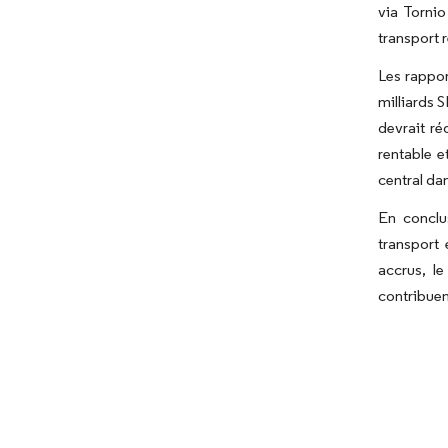
via Tornio
transport 
Les rappor
milliards 
devrait ré
rentable e
central da
En conclus
transport 
accrus, l
contribuen