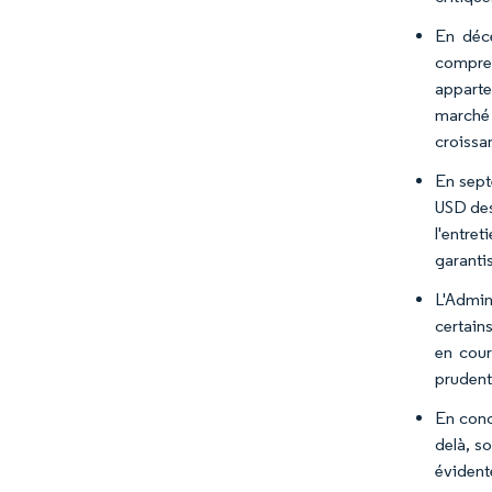
En déce
compren
apparte
marché 
croissa
En sept
USD des
l'entre
garanti
L'Admin
certain
en cour
prudente
En conc
delà, s
évident