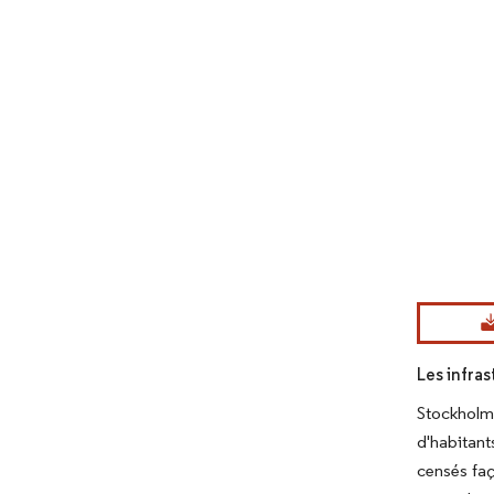
Image © Mord
Les infra
Stockholm
d'habitant
censés faç