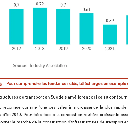
or Intelligence. La réutilisation nécessite une attribution sous CC BY 4.0.
structures de transport en Suède s'améliorent grâce au contou
, reconnue comme l'une des villes à la croissance la plus rapide
s d'ici 2030. Pour faire face à la congestion routière croissante a
onner le marché de la construction d'infrastructures de transport e