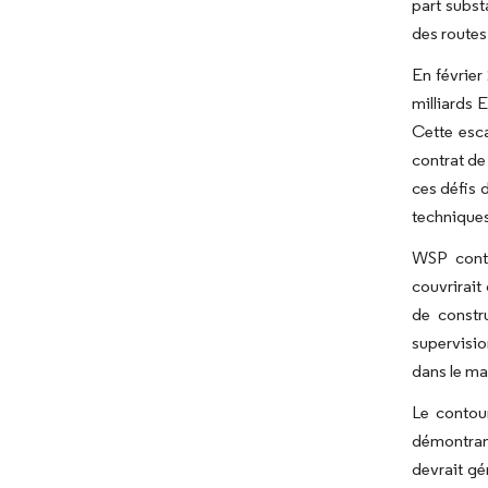
part subst
des routes
En février
milliards E
Cette esca
contrat de
ces défis 
techniques
WSP contr
couvrirait
de constr
supervisio
dans le ma
Le contou
démontrant
devrait gé