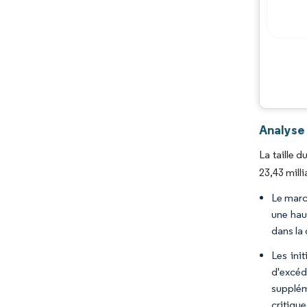
Analyse 
La taille 
23,43 mill
Le marc
une hau
dans la
Les ini
d'excéd
supplém
critiqu